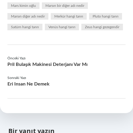
Mars kimin oğlu
Marsın bir diğer adı nedir
Marsın diğer adı nedir
Merkür hangi tanrı
Pluto hangi tanrı
Satürn hangi tanrı
Venüs hangi tanrı
Zeus hangi gezegendir
Önceki Yazı
Pril Bulaşık Makinesi Deterjanı Var Mı
Sonraki Yazı
Eri Insan Ne Demek
Bir yanıt yazın