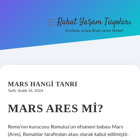
Rahat Yaşam Tüyoları
menüyü
aç
Konforlu anlara ilham veren fikirler!
Anasayfa
Gizlilik Politikası
Yasal Uyarı
MARS HANGI TANRI
Hakkımızda
Tarih: Aralık 14, 2024
MARS ARES MI?
Roma’nın kurucusu Romulus’un efsanevi babası Mars
(Ares), Romalılar tarafından atası olarak kabul edilmiştir.