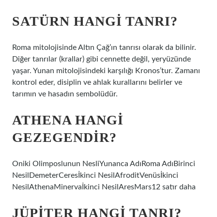
SATÜRN HANGI TANRI?
Roma mitolojisinde Altın Çağ’ın tanrısı olarak da bilinir.
Diğer tanrılar (krallar) gibi cennette değil, yeryüzünde
yaşar. Yunan mitolojisindeki karşılığı Kronos’tur. Zamanı
kontrol eder, disiplin ve ahlak kurallarını belirler ve
tarımın ve hasadın sembolüdür.
ATHENA HANGI
GEZEGENDIR?
Oniki Olimposlunun NesliYunanca AdıRoma AdıBirinci
NesilDemeterCeresİkinci NesilAfroditVenüsİkinci
NesilAthenaMinervaİkinci NesilAresMars12 satır daha
JÜPITER HANGI TANRI?