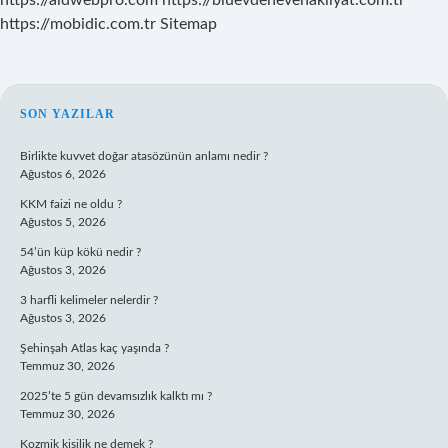
https://aldwebpro.com
https://bluevdenevenakliyat.com.tr
https://mobidic.com.tr
Sitemap
SIDEBAR
SON YAZILAR
Birlikte kuvvet doğar atasözünün anlamı nedir ?
Ağustos 6, 2026
KKM faizi ne oldu ?
Ağustos 5, 2026
54’ün küp kökü nedir ?
Ağustos 3, 2026
3 harfli kelimeler nelerdir ?
Ağustos 3, 2026
Şehinşah Atlas kaç yaşında ?
Temmuz 30, 2026
2025’te 5 gün devamsızlık kalktı mı ?
Temmuz 30, 2026
Kozmik kişilik ne demek ?