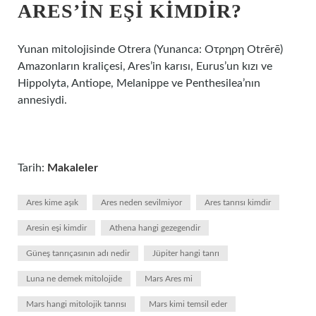
ARES’IN EŞI KIMDIR?
Yunan mitolojisinde Otrera (Yunanca: Οτρηρη Otrērē)
Amazonların kraliçesi, Ares’in karısı, Eurus’un kızı ve
Hippolyta, Antiope, Melanippe ve Penthesilea’nın
annesiydi.
Tarih:
Makaleler
Ares kime aşık
Ares neden sevilmiyor
Ares tanrısı kimdir
Aresin eşi kimdir
Athena hangi gezegendir
Güneş tanrıçasının adı nedir
Jüpiter hangi tanrı
Luna ne demek mitolojide
Mars Ares mi
Mars hangi mitolojik tanrısı
Mars kimi temsil eder