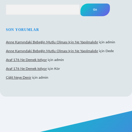
Arama
SON YORUMLAR
Anne Karnındaki Bebeğin Mutlu Olması Için Ne Yapılmalıdır
için
admin
Anne Karnındaki Bebeğin Mutlu Olması Için Ne Yapılmalıdır
için
Dede
Araf 176 Ne Demek Istiyor
için
admin
Araf 176 Ne Demek Istiyor
için
Kör
Çiğit Neye Denir
için
admin
iş
ilbet giriş adresi
www.betexper.xyz/