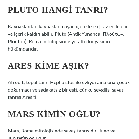
PLUTO HANGI TANRI?
Kaynaklardan kaynaklanmayan içeriklere itiraz edilebilir
ve içerik kaldırılabilir. Pluto (Antik Yunanca: Πλούτων,
Ploutōn), Roma mitolojisinde yeraltı dünyasının
hükümdarıdır.
ARES KIME AŞIK?
Afrodit, topal tanrı Hephaistos ile evliydi ama ona çocuk
doğurmadı ve sadakatsiz bir eşti, çünkü sevgilisi savaş
tanrısı Ares’ti.
MARS KIMIN OĞLU?
Mars, Roma mitolojisinde savaş tanrısıdır. Juno ve
Jüpiter’in oğludur.