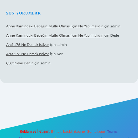
SON YORUMLAR
Anne Karnındaki Bebeğin Mutlu Olması Için Ne Yapılmalıdır
için
admin
Anne Karnındaki Bebeğin Mutlu Olması Için Ne Yapılmalıdır
için
Dede
Araf 176 Ne Demek Istiyor
için
admin
Araf 176 Ne Demek Istiyor
için
Kör
Çiğit Neye Denir
için
admin
ş
ilbet giriş adresi
www.betexper.xyz/
Reklam ve İletişim:
E-mail:
backlinkpaneli@gmail.com
Teams: