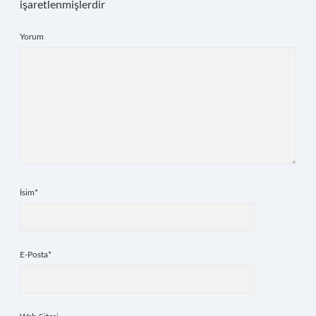
işaretlenmişlerdir
Yorum
İsim*
E-Posta*