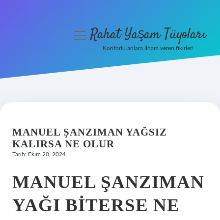
Rahat Yaşam Tüyoları
menüyü
aç
Konforlu anlara ilham veren fikirler!
Anasayfa
Gizlilik Politikası
Yasal Uyarı
MANUEL ŞANZIMAN YAĞSIZ
Hakkımızda
KALIRSA NE OLUR
Tarih: Ekim 20, 2024
MANUEL ŞANZIMAN
YAĞI BITERSE NE