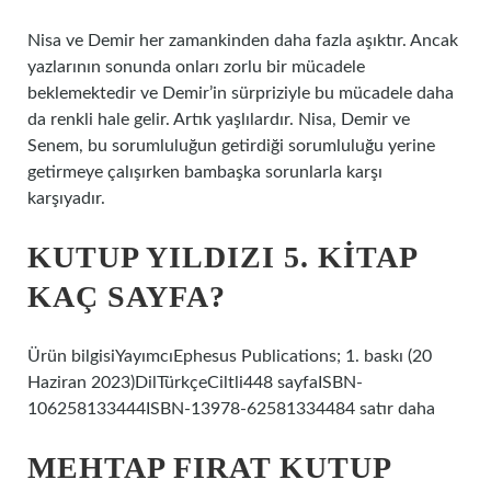
Nisa ve Demir her zamankinden daha fazla aşıktır. Ancak
yazlarının sonunda onları zorlu bir mücadele
beklemektedir ve Demir’in sürpriziyle bu mücadele daha
da renkli hale gelir. Artık yaşlılardır. Nisa, Demir ve
Senem, bu sorumluluğun getirdiği sorumluluğu yerine
getirmeye çalışırken bambaşka sorunlarla karşı
karşıyadır.
KUTUP YILDIZI 5. KITAP
KAÇ SAYFA?
Ürün bilgisiYayımcı‎Ephesus Publications; 1. baskı (20
Haziran 2023)Dil‎TürkçeCiltli‎448 sayfaISBN-
10‎6258133444ISBN-13‎978-62581334484 satır daha
MEHTAP FIRAT KUTUP