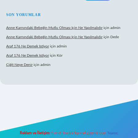
SON YORUMLAR
Anne Karnındaki Bebeğin Mutlu Olması Için Ne Yapılmalıdır
için
admin
Anne Karnındaki Bebeğin Mutlu Olması Için Ne Yapılmalıdır
için
Dede
Araf 176 Ne Demek Istiyor
için
admin
Araf 176 Ne Demek Istiyor
için
Kör
Çiğit Neye Denir
için
admin
ilbet giriş adresi
www.betexper.xyz/
Reklam ve İletişim:
E-mail:
backlinkpaneli@gmail.com
Teams: