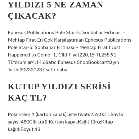
YILDIZI 5 NE ZAMAN
ÇIKACAK?
Ephesus Publications Pole Star-5: Sonbahar Fırtınası –
Mehtap Fırat En Çok Karşılaştırılan Ephesus Publications
Pole Star-5: Sonbahar Fırtınası – Mehtap Fırat I Just
Happened to Come -1, CiltliFiyat220,15 TL258,91
TLYorumlar4,14,6SatıcıEphesus ShopBookcartYayın
Tarihi202320237 satır daha
KUTUP YILDIZI SERISI
KAÇ TL?
Polarstern 1 (karton kapak)Liste fiyatı:259,00TLSayfa
sayısı:480Cilt türü:Karton kapakKağıt türü:Kitap
kağıdıBoyut:13.