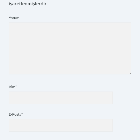
işaretlenmişlerdir
Yorum
İsim*
E-Posta*