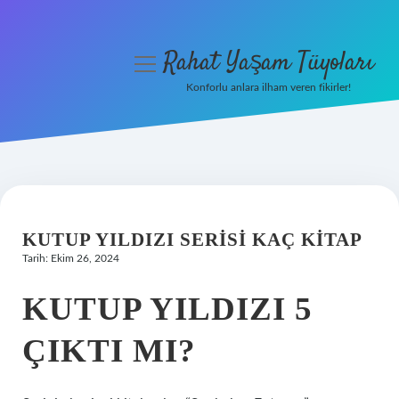
Rahat Yaşam Tüyoları
menüyü
aç
Konforlu anlara ilham veren fikirler!
Anasayfa
Gizlilik Politikası
Yasal Uyarı
KUTUP YILDIZI SERISI KAÇ KITAP
Hakkımızda
Tarih: Ekim 26, 2024
KUTUP YILDIZI 5
ÇIKTI MI?