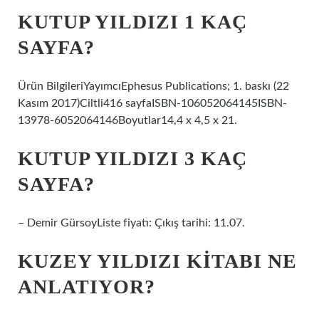
KUTUP YILDIZI 1 KAÇ
SAYFA?
Ürün BilgileriYayımcı‎Ephesus Publications; 1. baskı (22
Kasım 2017)Ciltli‎416 sayfaISBN-10‎6052064145ISBN-
13‎978-6052064146Boyutlar‎14,4 x 4,5 x 21.
KUTUP YILDIZI 3 KAÇ
SAYFA?
– Demir GürsoyListe fiyatı: Çıkış tarihi: 11.07.
KUZEY YILDIZI KITABI NE
ANLATIYOR?