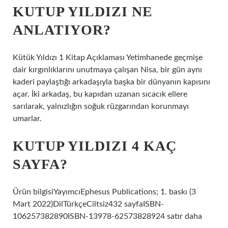
KUTUP YILDIZI NE
ANLATIYOR?
Kütük Yıldızı 1 Kitap Açıklaması Yetimhanede geçmişe
dair kırgınlıklarını unutmaya çalışan Nisa, bir gün aynı
kaderi paylaştığı arkadaşıyla başka bir dünyanın kapısını
açar. İki arkadaş, bu kapıdan uzanan sıcacık ellere
sarılarak, yalnızlığın soğuk rüzgarından korunmayı
umarlar.
KUTUP YILDIZI 4 KAÇ
SAYFA?
Ürün bilgisiYayımcı‎Ephesus Publications; 1. baskı (3
Mart 2022)Dil‎TürkçeCiltsiz‎432 sayfaISBN-
10‎6257382890ISBN-13‎978-62573828924 satır daha