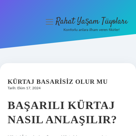
Rahat Yaşam Tüyoları
menüyü
aç
Konforlu anlara ilham veren fikirler!
Anasayfa
Gizlilik Politikası
Yasal Uyarı
KÜRTAJ BASARISIZ OLUR MU
Hakkımızda
Tarih: Ekim 17, 2024
BAŞARILI KÜRTAJ
NASIL ANLAŞILIR?