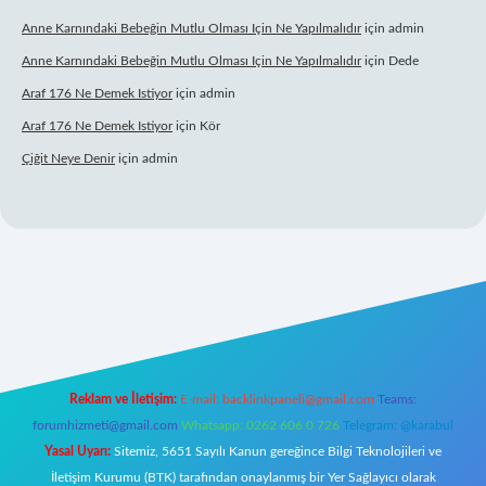
Anne Karnındaki Bebeğin Mutlu Olması Için Ne Yapılmalıdır
için
admin
Anne Karnındaki Bebeğin Mutlu Olması Için Ne Yapılmalıdır
için
Dede
Araf 176 Ne Demek Istiyor
için
admin
Araf 176 Ne Demek Istiyor
için
Kör
Çiğit Neye Denir
için
admin
bet yeni giriş
famecasino giriş
ilbet giriş adresi
www.betexper.xyz/
Reklam ve İletişim:
E-mail:
backlinkpaneli@gmail.com
Teams:
forumhizmeti@gmail.com
Whatsapp: 0262 606 0 726
Telegram: @karabul
Yasal Uyarı:
Sitemiz, 5651 Sayılı Kanun gereğince Bilgi Teknolojileri ve
İletişim Kurumu (BTK) tarafından onaylanmış bir Yer Sağlayıcı olarak