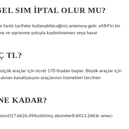
SEL SIM IPTAL OLUR MU?
in farklı tarifeler kullanabileceğiniz anlamına gelir. eSIM’in bir
şınma ve yıpranma yoluyla kaybolmaması veya hasar
Ç TL?
küçük araçlar için ücret 170 liradan başlar. Büyük araçlar için
 alınan kanalizasyon araçlarının hizmetleri tercihen
 NE KADAR?
(konut)17.6626,49Azaltılmış aboneler8.8413,26Kâr amacı