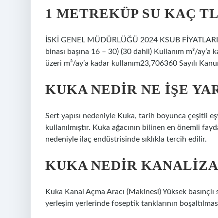
1 METREKÜP SU KAÇ TL 
İSKİ GENEL MÜDÜRLÜĞÜ 2024 KSUB FİYATLARI (KD
binası başına 16 – 30) (30 dahil) Kullanım m³/ay’a
üzeri m³/ay’a kadar kullanım23,706360 Sayılı Kanu
KUKA NEDIR NE IŞE YA
Sert yapısı nedeniyle Kuka, tarih boyunca çeşitli e
kullanılmıştır. Kuka ağacının bilinen en önemli fayda
nedeniyle ilaç endüstrisinde sıklıkla tercih edilir.
KUKA NEDIR KANALIZ
Kuka Kanal Açma Aracı (Makinesi) Yüksek basınçlı su 
yerleşim yerlerinde foseptik tanklarının boşaltılması 