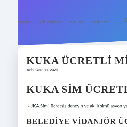
Anasayfa
Gizlilik Politikası
Yasal Uyarı
Hakkımızda
KUKA ÜCRETLI M
Tarih: Ocak 11, 2025
KUKA SIM ÜCRETL
KUKA.Sim’i ücretsiz deneyin ve akıllı simülasyon ya
BELEDIYE VIDANJÖR Ü