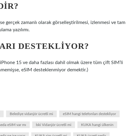
DIR?
se gerçek zamanlı olarak görselleştirilmesi, izlenmesi ve tam
lama yazılımı.
ARI DESTEKLIYOR?
iPhone 15 ve daha fazlası dahil olmak üzere tüm çift SIM’li
elenmemişse, eSIM desteklenmiyor demektir.)
Belediye vidanjör ücretli mi
eSIM hangi telefonları destekliyor
oneda eSIM var mı
İski Vidanjör ücretli mi
KUKA hangi ülkenin
dir ne işe yarar
KUKA sim ücretli mi
KUKA ücreti nedir