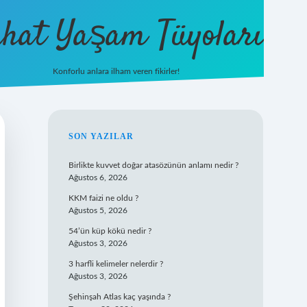
hat Yaşam Tüyoları
Konforlu anlara ilham veren fikirler!
ilbet yeni g
SIDEBAR
SON YAZILAR
Birlikte kuvvet doğar atasözünün anlamı nedir ?
Ağustos 6, 2026
KKM faizi ne oldu ?
Ağustos 5, 2026
54’ün küp kökü nedir ?
Ağustos 3, 2026
3 harfli kelimeler nelerdir ?
Ağustos 3, 2026
Şehinşah Atlas kaç yaşında ?