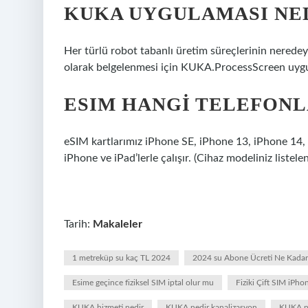
KUKA UYGULAMASI NE
Her türlü robot tabanlı üretim süreçlerinin neredey
olarak belgelenmesi için KUKA.ProcessScreen uygu
ESIM HANGI TELEFONL
eSIM kartlarımız iPhone SE, iPhone 13, iPhone 14, 
iPhone ve iPad’lerle çalışır. (Cihaz modeliniz list
Tarih:
Makaleler
1 metreküp su kaç TL 2024
2024 su Abone Ücreti Ne Kadar
Esime geçince fiziksel SIM iptal olur mu
Fiziki Çift SIM iPh
KUKA hizmeti nedir
KUKA nedir kanalizasyon
KUKA ne