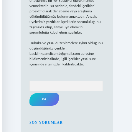
onaylanmış bir Yer Sağlayıcı olarak hizmet
vermektedir. Bu nedenle, sitedeki içerikleri
proaktif olarak denetleme veya araştırma
yükümlülüğümüz bulunmamaktadır. Ancak,
üyelerimiz yazdıkları içeriklerin sorumluluğunu
taşımakta olup, siteye üye olarak bu
sorumluluğu kabul etmiş sayılırlar.
Hukuka ve yasal düzenlemelere aykırı olduğunu
düşündüğünüz içerikleri,
backlinkpanelicomtr@gmail.com
adresine
bildirmeniz halinde, ilgili içerikler yasal süre
içerisinde sitemizden kaldırılacaktır.
Arama
SON YORUMLAR