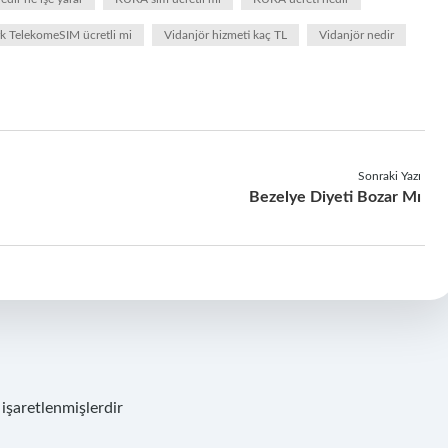
k TelekomeSIM ücretli mi
Vidanjör hizmeti kaç TL
Vidanjör nedir
Sonraki Yazı
Bezelye Diyeti Bozar Mı
 işaretlenmişlerdir