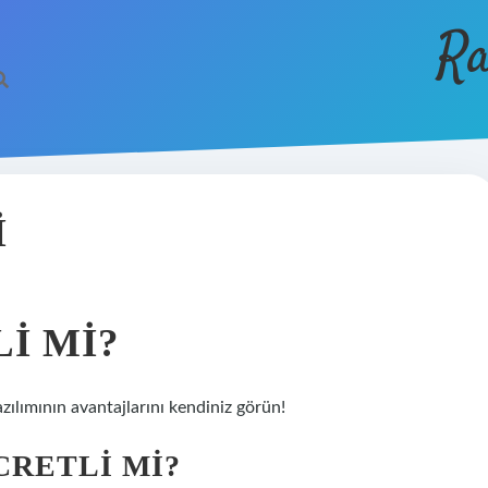
Ra
I
I MI?
zılımının avantajlarını kendiniz görün!
CRETLI MI?