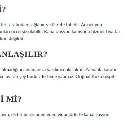
I?
ler tarafından sağlanır ve ücrete tabidir. Ancak yerel
ları ücretsiz olabilir. Kanalizasyon kamyonu hizmet fiyatları
kün değildir.
ANLAŞILIR?
up olmadığını anlamanıza yardımcı olacaktır: Zamanla kararır
den ayıran şey budur. Terleme yapmaz. Orijinal Kuka tespihi
I MI?
arayın, ek bir ücret ödemeden vidanjörlerle kanalizasyon