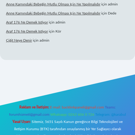
Anne Karnındaki Bebeğin Mutlu Olması Için Ne Yapılmalıdır
için
admin
Anne Karnındaki Bebeğin Mutlu Olması Için Ne Yapılmalıdır
için
Dede
Araf 176 Ne Demek Istiyor
için
admin
Araf 176 Ne Demek Istiyor
için
Kör
Çiğit Neye Denir
için
admin
ş
ilbet giriş adresi
www.betexper.xyz/
Reklam ve İletişim:
E-mail:
backlinkpaneli@gmail.com
Teams:
forumhizmeti@gmail.com
Whatsapp: 0262 606 0 726
Telegram: @karabul
Yasal Uyarı:
Sitemiz, 5651 Sayılı Kanun gereğince Bilgi Teknolojileri ve
İletişim Kurumu (BTK) tarafından onaylanmış bir Yer Sağlayıcı olarak