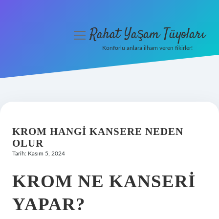
Rahat Yaşam Tüyoları
menüyü
aç
Konforlu anlara ilham veren fikirler!
Anasayfa
Gizlilik Politikası
Yasal Uyarı
KROM HANGI KANSERE NEDEN
Hakkımızda
OLUR
Tarih: Kasım 5, 2024
KROM NE KANSERI
YAPAR?