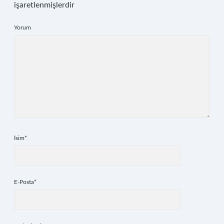
işaretlenmişlerdir
Yorum
İsim*
E-Posta*