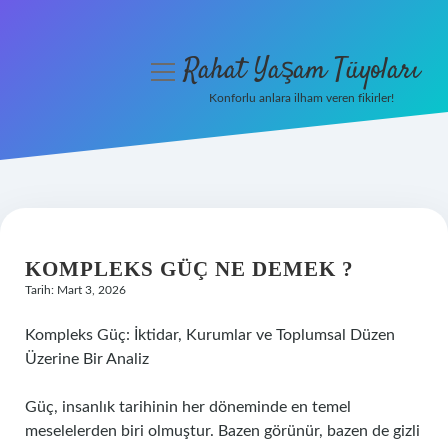
Rahat Yaşam Tüyoları
menüyü
aç
Konforlu anlara ilham veren fikirler!
Anasayfa
Gizlilik Politikası
Yasal Uyarı
KOMPLEKS GÜÇ NE DEMEK ?
Hakkımızda
Tarih: Mart 3, 2026
Kompleks Güç: İktidar, Kurumlar ve Toplumsal Düzen
Üzerine Bir Analiz
Güç, insanlık tarihinin her döneminde en temel
meselelerden biri olmuştur. Bazen görünür, bazen de gizli