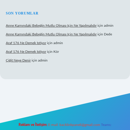
SON YORUMLAR
Anne Karnındaki Bebeğin Mutlu Olması Için Ne Yapılmalıdır
için
admin
Anne Karnındaki Bebeğin Mutlu Olması Için Ne Yapılmalıdır
için
Dede
Araf 176 Ne Demek Istiyor
için
admin
Araf 176 Ne Demek Istiyor
için
Kör
Çiğit Neye Denir
için
admin
giriş
ilbet giriş adresi
www.betexper.xyz/
Reklam ve İletişim:
E-mail:
backlinkpaneli@gmail.com
Teams: