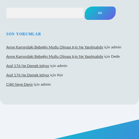
Arama
SON YORUMLAR
Anne Karnındaki Bebeğin Mutlu Olması Için Ne Yapılmalıdır
için
admin
Anne Karnındaki Bebeğin Mutlu Olması Için Ne Yapılmalıdır
için
Dede
Araf 176 Ne Demek Istiyor
için
admin
Araf 176 Ne Demek Istiyor
için
Kör
Çiğit Neye Denir
için
admin
iş
ilbet giriş adresi
www.betexper.xyz/