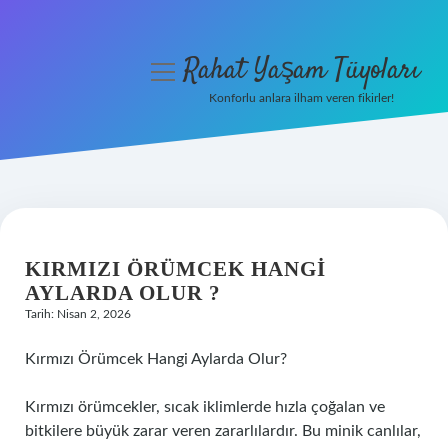
Rahat Yaşam Tüyoları
menüyü
aç
Konforlu anlara ilham veren fikirler!
Anasayfa
Gizlilik Politikası
Yasal Uyarı
KIRMIZI ÖRÜMCEK HANGI
Hakkımızda
AYLARDA OLUR ?
Tarih: Nisan 2, 2026
Kırmızı Örümcek Hangi Aylarda Olur?
Kırmızı örümcekler, sıcak iklimlerde hızla çoğalan ve
bitkilere büyük zarar veren zararlılardır. Bu minik canlılar,