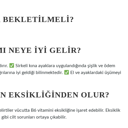
R BEKLETILMELI?
I NEYE IYI GELIR?
ırır.
Sirkeli kına ayaklara uygulandığında şişlik ve ödem
ılarına iyi geldiği bilinmektedir.
El ve ayaklardaki üşümeyi
N EKSIKLIĞINDEN OLUR?
irtiler vücutta B6 vitamini eksikliğine işaret edebilir. Eksiklik
ibi cilt sorunları ortaya çıkabilir.