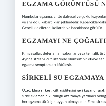
EGZAMA GÖRÜNTÜSÜ N
Numbular egzama, ciltte dairesel ve çoklu lezyonlarla
ve sıvı dolu kabarcıklar şeklindedir. Kabarcıklardaki 
Genellikle ellerde, kollarda ve bacaklarda görülür.
EGZAMAYI NE ÇOĞALTI
Kimyasallar, deterjanlar, sabunlar veya temizlik ürün
Ayrıca stres vücut üzerinde olumsuz bir etkiye sahip
egzama semptomları kötüleşir.
SIRKELI SU EGZAMAYA 
Özet. Elma sirkesi, cilt asiditesini geri kazandırara
sirke eklemenin kuruluğu azaltmaya yardımcı olduğu
her egzama türü için uygun olmayabilir. Elma sirkes