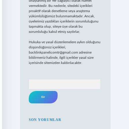
onaylanmış bir Yer Sağlayıcı olarak hizmet
vermektedir. Bu nedenle, sitedeki içerikleri
proaktif olarak denetleme veya araştırma
yükümlülüğümüz bulunmamaktadır. Ancak,
üyelerimiz yazdıkları içeriklerin sorumluluğunu
taşımakta olup, siteye üye olarak bu
sorumluluğu kabul etmiş sayılırlar.
Hukuka ve yasal düzenlemelere aykırı olduğunu
düşündüğünüz içerikleri,
backlinkpanelicomtr@gmail.com
adresine
bildirmeniz halinde, ilgili içerikler yasal süre
içerisinde sitemizden kaldırılacaktır.
Arama
SON YORUMLAR