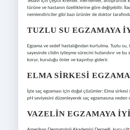
Tedavi için çeşitli kremler, merhemler, antipruritik 
türüne ve hastanın özelliklerine göre değişebilir. İ
nemlendiriciler gibi bazı ürünler de doktor tarafında
TUZLU SU EGZAMAYA IY
Egzama ve sedef hastalığından kurtulma. Tuzlu su, 
sayesinde cildin iyileşme sürecini hızlandırır ve bu
korur, kuruluğu önler ve kaşıntıyı giderir.
ELMA SIRKESI EGZAMAY
İşte saç egzaması için doğal çözümler: Elma sirkesi 
pH seviyesini düzenleyerek saç egzamasına neden ola
VAZELIN EGZAMAYA IYI
Amerikan Dermatoloji Akademisi Derneği, kuru cilt 