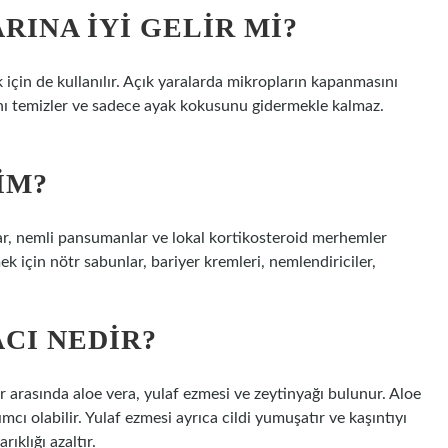
RINA IYI GELIR MI?
 için de kullanılır. Açık yaralarda mikropların kapanmasını
rını temizler ve sadece ayak kokusunu gidermekle kalmaz.
IM?
, nemli pansumanlar ve lokal kortikosteroid merhemler
mek için nötr sabunlar, bariyer kremleri, nemlendiriciler,
CI NEDIR?
r arasında aloe vera, yulaf ezmesi ve zeytinyağı bulunur. Aloe
dımcı olabilir. Yulaf ezmesi ayrıca cildi yumuşatır ve kaşıntıyı
rıklığı azaltır.