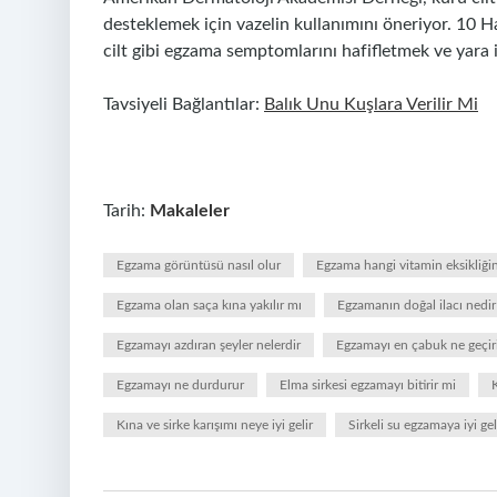
desteklemek için vazelin kullanımını öneriyor. 10
cilt gibi egzama semptomlarını hafifletmek ve yara i
Tavsiyeli Bağlantılar:
Balık Unu Kuşlara Verilir Mi
Tarih:
Makaleler
Egzama görüntüsü nasıl olur
Egzama hangi vitamin eksikliği
Egzama olan saça kına yakılır mı
Egzamanın doğal ilacı nedir
Egzamayı azdıran şeyler nelerdir
Egzamayı en çabuk ne geçir
Egzamayı ne durdurur
Elma sirkesi egzamayı bitirir mi
K
Kına ve sirke karışımı neye iyi gelir
Sirkeli su egzamaya iyi gel