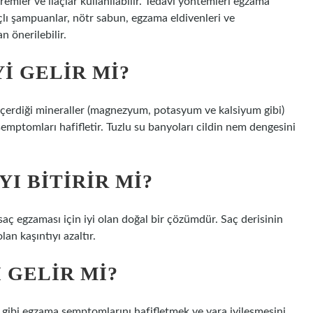
kremler ve ilaçlar kullanılabilir. Tedavi yöntemleri egzama
laçlı şampuanlar, nötr sabun, egzama eldivenleri ve
n önerilebilir.
I GELIR MI?
içerdiği mineraller (magnezyum, potasyum ve kalsiyum gibi)
 semptomları hafifletir. Tuzlu su banyoları cildin nem dengesini
I BITIRIR MI?
saç egzaması için iyi olan doğal bir çözümdür. Saç derisinin
n kaşıntıyı azaltır.
 GELIR MI?
gibi egzama semptomlarını hafifletmek ve yara iyileşmesini