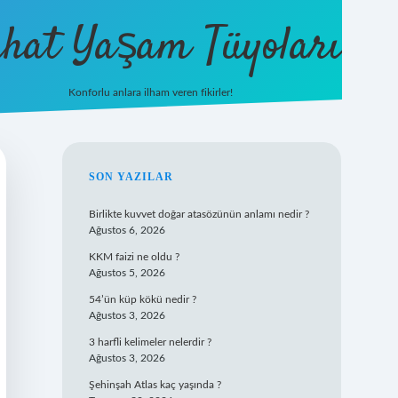
hat Yaşam Tüyoları
Konforlu anlara ilham veren fikirler!
SIDEBAR
SON YAZILAR
Birlikte kuvvet doğar atasözünün anlamı nedir ?
Ağustos 6, 2026
KKM faizi ne oldu ?
Ağustos 5, 2026
54’ün küp kökü nedir ?
Ağustos 3, 2026
3 harfli kelimeler nelerdir ?
Ağustos 3, 2026
Şehinşah Atlas kaç yaşında ?