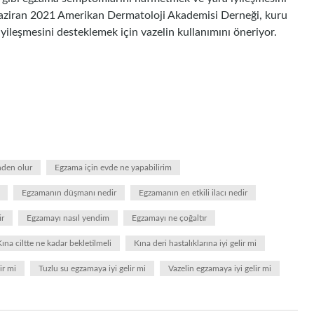
 Haziran 2021 Amerikan Dermatoloji Akademisi Derneği, kuru
yileşmesini desteklemek için vazelin kullanımını öneriyor.
nden olur
Egzama için evde ne yapabilirim
Egzamanın düşmanı nedir
Egzamanın en etkili ilacı nedir
ir
Egzamayı nasıl yendim
Egzamayı ne çoğaltır
ına ciltte ne kadar bekletilmeli
Kına deri hastalıklarına iyi gelir mi
ir mi
Tuzlu su egzamaya iyi gelir mi
Vazelin egzamaya iyi gelir mi