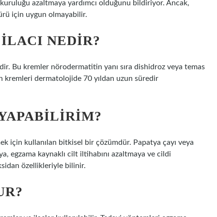
in kuruluğu azaltmaya yardımcı olduğunu bildiriyor. Ancak,
rü için uygun olmayabilir.
ILACI NEDIR?
dir. Bu kremler nörodermatitin yanı sıra dishidroz veya temas
n kremleri dermatolojide 70 yıldan uzun süredir
YAPABILIRIM?
tmek için kullanılan bitkisel bir çözümdür. Papatya çayı veya
a, egzama kaynaklı cilt iltihabını azaltmaya ve cildi
idan özellikleriyle bilinir.
UR?