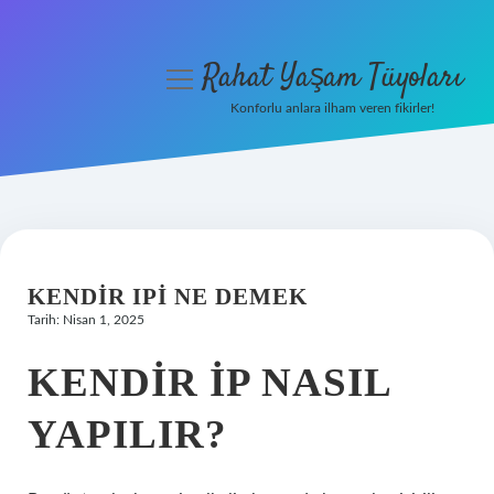
Rahat Yaşam Tüyoları
menüyü
aç
Konforlu anlara ilham veren fikirler!
Anasayfa
Gizlilik Politikası
Yasal Uyarı
KENDIR IPI NE DEMEK
Hakkımızda
Tarih: Nisan 1, 2025
KENDIR IP NASIL
YAPILIR?