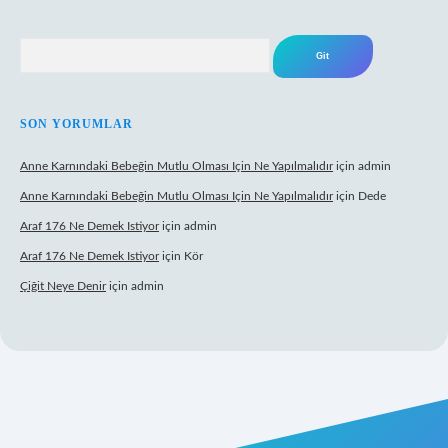
Arama
SON YORUMLAR
Anne Karnındaki Bebeğin Mutlu Olması Için Ne Yapılmalıdır
için
admin
Anne Karnındaki Bebeğin Mutlu Olması Için Ne Yapılmalıdır
için
Dede
Araf 176 Ne Demek Istiyor
için
admin
Araf 176 Ne Demek Istiyor
için
Kör
Çiğit Neye Denir
için
admin
o giriş
ilbet giriş adresi
www.betexper.xyz/