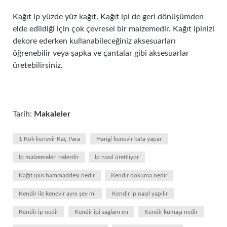
Kağıt ip yüzde yüz kağıt. Kağıt ipi de geri dönüşümden
elde edildiği için çok çevresel bir malzemedir. Kağıt ipinizi
dekore ederken kullanabileceğiniz aksesuarları
öğrenebilir veya şapka ve çantalar gibi aksesuarlar
üretebilirsiniz.
Tarih:
Makaleler
1 Kök kenevir Kaç Para
Hangi kenevir kafa yapar
İp malzemeleri nelerdir
İp nasıl üretiliyor
Kağıt ipin hammaddesi nedir
Kendir dokuma nedir
Kendir ile kenevir aynı şey mi
Kendir ip nasıl yapılır
Kendir ip nedir
Kendir ipi sağlam mı
Kendir kumaşı nedir