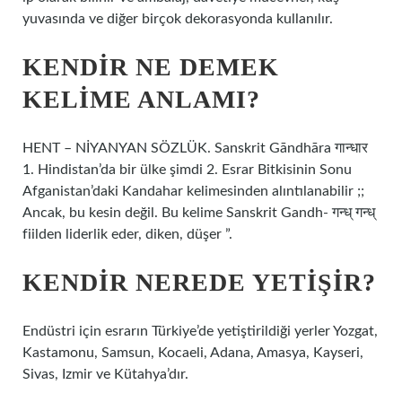
yuvasında ve diğer birçok dekorasyonda kullanılır.
KENDIR NE DEMEK
KELIME ANLAMI?
HENT – NİYANYAN SÖZLÜK. Sanskrit Gāndhāra गान्धार
1. Hindistan’da bir ülke şimdi 2. Esrar Bitkisinin Sonu
Afganistan’daki Kandahar kelimesinden alıntılanabilir ;;
Ancak, bu kesin değil. Bu kelime Sanskrit Gandh- गन्ध् गन्ध्
fiilden liderlik eder, diken, düşer ”.
KENDIR NEREDE YETIŞIR?
Endüstri için esrarın Türkiye’de yetiştirildiği yerler Yozgat,
Kastamonu, Samsun, Kocaeli, Adana, Amasya, Kayseri,
Sivas, Izmir ve Kütahya’dır.