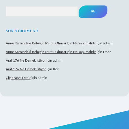
Arama
SON YORUMLAR
Anne Karnındaki Bebeğin Mutlu Olması Için Ne Yapılmalıdır
için
admin
Anne Karnındaki Bebeğin Mutlu Olması Için Ne Yapılmalıdır
için
Dede
Araf 176 Ne Demek Istiyor
için
admin
Araf 176 Ne Demek Istiyor
için
Kör
Çiğit Neye Denir
için
admin
ş
ilbet giriş adresi
www.betexper.xyz/