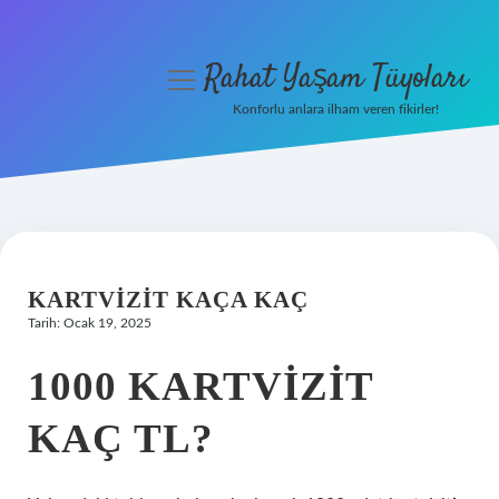
Rahat Yaşam Tüyoları
menüyü
aç
Konforlu anlara ilham veren fikirler!
Anasayfa
Gizlilik Politikası
Yasal Uyarı
KARTVIZIT KAÇA KAÇ
Hakkımızda
Tarih: Ocak 19, 2025
1000 KARTVIZIT
KAÇ TL?