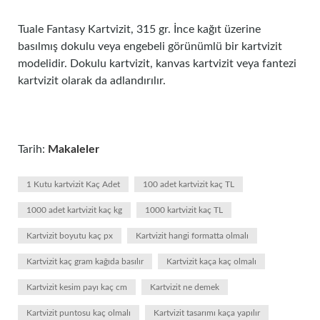
Tuale Fantasy Kartvizit, 315 gr. İnce kağıt üzerine
basılmış dokulu veya engebeli görünümlü bir kartvizit
modelidir. Dokulu kartvizit, kanvas kartvizit veya fantezi
kartvizit olarak da adlandırılır.
Tarih:
Makaleler
1 Kutu kartvizit Kaç Adet
100 adet kartvizit kaç TL
1000 adet kartvizit kaç kg
1000 kartvizit kaç TL
Kartvizit boyutu kaç px
Kartvizit hangi formatta olmalı
Kartvizit kaç gram kağıda basılır
Kartvizit kaça kaç olmalı
Kartvizit kesim payı kaç cm
Kartvizit ne demek
Kartvizit puntosu kaç olmalı
Kartvizit tasarımı kaça yapılır