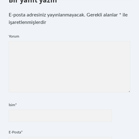
Bir yanıt yazın
E-posta adresiniz yayınlanmayacak.
Gerekli alanlar
*
ile
işaretlenmişlerdir
Yorum
İsim*
E-Posta*