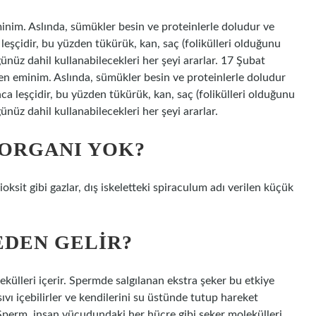
nim. Aslında, sümükler besin ve proteinlerle doludur ve
 leşçidir, bu yüzden tükürük, kan, saç (folikülleri olduğunu
ğünüz dahil kullanabilecekleri her şeyi ararlar. 17 Şubat
 eminim. Aslında, sümükler besin ve proteinlerle doludur
nca leşçidir, bu yüzden tükürük, kan, saç (folikülleri olduğunu
ünüz dahil kullanabilecekleri her şeyi ararlar.
 ORGANI YOK?
oksit gibi gazlar, dış iskeletteki spiraculum adı verilen küçük
EDEN GELIR?
ülleri içerir. Spermde salgılanan ekstra şeker bu etkiye
sıvı içebilirler ve kendilerini su üstünde tutup hareket
7Sperm, insan vücudundaki her hücre gibi şeker molekülleri