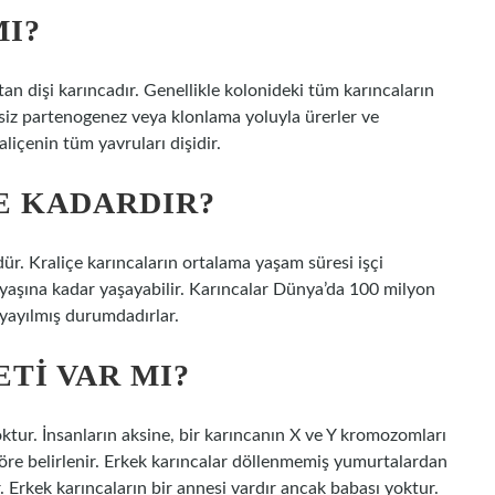
MI?
an dişi karıncadır. Genellikle kolonideki tüm karıncaların
eysiz partenogenez veya klonlama yoluyla ürerler ve
liçenin tüm yavruları dişidir.
E KADARDIR?
ür. Kraliçe karıncaların ortalama yaşam süresi işçi
0 yaşına kadar yaşayabilir. Karıncalar Dünya’da 100 milyon
yayılmış durumdadırlar.
TI VAR MI?
oktur. İnsanların aksine, bir karıncanın X ve Y kromozomları
göre belirlenir. Erkek karıncalar döllenmemiş yumurtalardan
. Erkek karıncaların bir annesi vardır ancak babası yoktur.