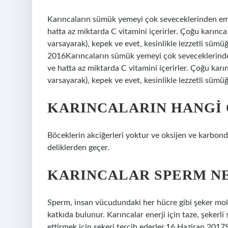
Karıncaların sümük yemeyi çok seveceklerinden emi
hatta az miktarda C vitamini içerirler. Çoğu karınca
varsayarak), kepek ve evet, kesinlikle lezzetli sümü
2016Karıncaların sümük yemeyi çok seveceklerinden
ve hatta az miktarda C vitamini içerirler. Çoğu karı
varsayarak), kepek ve evet, kesinlikle lezzetli sümüğ
KARINCALARIN HANGI
Böceklerin akciğerleri yoktur ve oksijen ve karbondi
deliklerden geçer.
KARINCALAR SPERM N
Sperm, insan vücudundaki her hücre gibi şeker molek
katkıda bulunur. Karıncalar enerji için taze, şekerli 
ettirmek için şekeri tercih ederler.16 Haziran 201