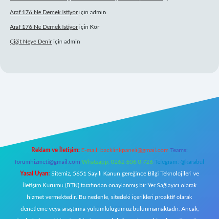
Araf 176 Ne Demek Istiyor
için
admin
Araf 176 Ne Demek Istiyor
için
Kör
Çiğit Neye Denir
için
admin
ilbet giriş adresi
www.betexper.xyz/
Reklam ve İletişim:
E-mail:
backlinkpaneli@gmail.com
Teams:
forumhizmeti@gmail.com
Whatsapp: 0262 606 0 726
Telegram: @karabul
Yasal Uyarı:
Sitemiz, 5651 Sayılı Kanun gereğince Bilgi Teknolojileri ve
İletişim Kurumu (BTK) tarafından onaylanmış bir Yer Sağlayıcı olarak
hizmet vermektedir. Bu nedenle, sitedeki içerikleri proaktif olarak
denetleme veya araştırma yükümlülüğümüz bulunmamaktadır. Ancak,