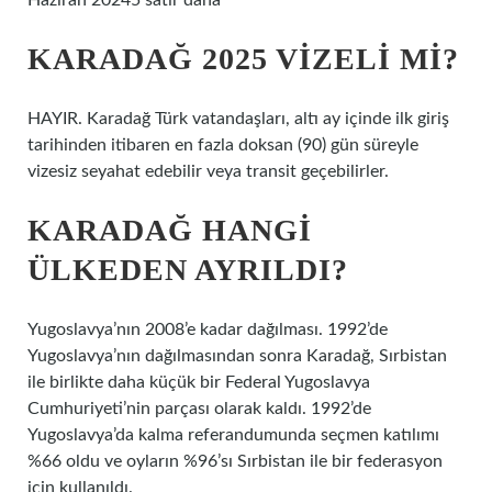
Haziran 20245 satır daha
KARADAĞ 2025 VIZELI MI?
HAYIR. Karadağ Türk vatandaşları, altı ay içinde ilk giriş
tarihinden itibaren en fazla doksan (90) gün süreyle
vizesiz seyahat edebilir veya transit geçebilirler.
KARADAĞ HANGI
ÜLKEDEN AYRILDI?
Yugoslavya’nın 2008’e kadar dağılması. 1992’de
Yugoslavya’nın dağılmasından sonra Karadağ, Sırbistan
ile birlikte daha küçük bir Federal Yugoslavya
Cumhuriyeti’nin parçası olarak kaldı. 1992’de
Yugoslavya’da kalma referandumunda seçmen katılımı
%66 oldu ve oyların %96’sı Sırbistan ile bir federasyon
için kullanıldı.