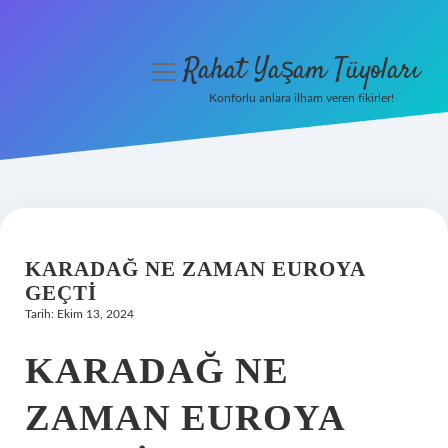
Rahat Yaşam Tüyoları
menüyü
aç
Konforlu anlara ilham veren fikirler!
Anasayfa
Gizlilik Politikası
Yasal Uyarı
KARADAĞ NE ZAMAN EUROYA
Hakkımızda
GEÇTI
Tarih: Ekim 13, 2024
KARADAĞ NE
ZAMAN EUROYA