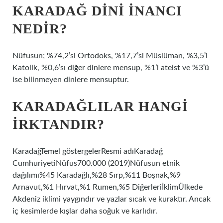
KARADAĞ DINI INANCI
NEDIR?
Nüfusun; %74,2’si Ortodoks, %17,7’si Müslüman, %3,5’i
Katolik, %0,6’sı diğer dinlere mensup, %1’i ateist ve %3’ü
ise bilinmeyen dinlere mensuptur.
KARADAĞLILAR HANGI
IRKTANDIR?
KaradağTemel göstergelerResmi adıKaradağ
CumhuriyetiNüfus700.000 (2019)Nüfusun etnik
dağılımı%45 Karadağlı,%28 Sırp,%11 Boşnak,%9
Arnavut,%1 Hırvat,%1 Rumen,%5 DiğerleriİklimÜlkede
Akdeniz iklimi yaygındır ve yazlar sıcak ve kuraktır. Ancak
iç kesimlerde kışlar daha soğuk ve karlıdır.