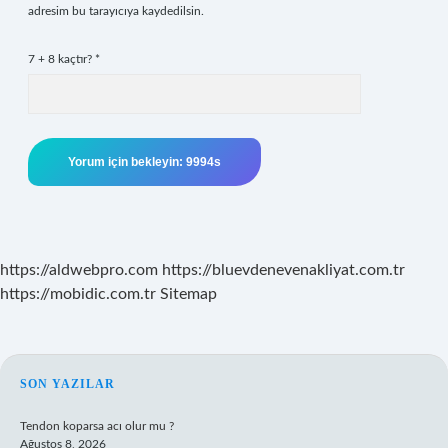
adresim bu tarayıcıya kaydedilsin.
7 + 8 kaçtır?
*
https://aldwebpro.com
https://bluevdenevenakliyat.com.tr
https://mobidic.com.tr
Sitemap
SIDEBAR
SON YAZILAR
Tendon koparsa acı olur mu ?
Ağustos 8, 2026