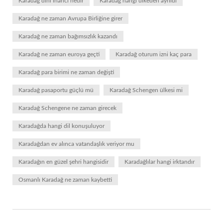
Karadağ dini inancı nedir
Karadağ hangi ülkeden ayrıldı
Karadağ ne zaman Avrupa Birliğine girer
Karadağ ne zaman bağımsızlık kazandı
Karadağ ne zaman euroya geçti
Karadağ oturum izni kaç para
Karadağ para birimi ne zaman değişti
Karadağ pasaportu güçlü mü
Karadağ Schengen ülkesi mi
Karadağ Schengene ne zaman girecek
Karadağda hangi dil konuşuluyor
Karadağdan ev alınca vatandaşlık veriyor mu
Karadağın en güzel şehri hangisidir
Karadağlılar hangi irktandır
Osmanlı Karadağ ne zaman kaybetti