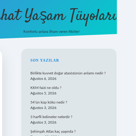
hat Yaşam Tüyoları
Konforlu anlara ilham veren fikirler!
ilbet yeni giriş
famecasino giriş
ilbe
SIDEBAR
SON YAZILAR
Birlikte kuvvet doğar atasözünün anlamı nedir ?
Ağustos 6, 2026
KKM faizi ne oldu ?
Ağustos 5, 2026
54’ün küp kökü nedir ?
Ağustos 3, 2026
3 harfli kelimeler nelerdir ?
Ağustos 3, 2026
Şehinşah Atlas kaç yaşında ?