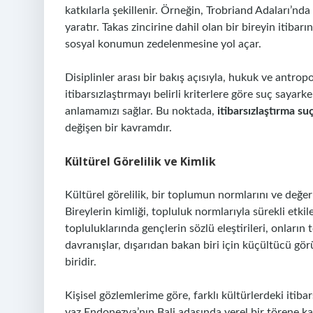
katkılarla şekillenir. Örneğin, Trobriand Adaları’nd
yaratır. Takas zincirine dahil olan bir bireyin itiba
sosyal konumun zedelenmesine yol açar.
Disiplinler arası bir bakış açısıyla, hukuk ve antrop
itibarsızlaştırmayı belirli kriterlere göre suç sayar
anlamamızı sağlar. Bu noktada,
itibarsızlaştırma s
değişen bir kavramdır.
Kültürel Görelilik ve Kimlik
Kültürel görelilik, bir toplumun normlarını ve değe
Bireylerin kimliği, topluluk normlarıyla sürekli et
topluluklarında gençlerin sözlü eleştirileri, onların 
davranışlar, dışarıdan bakan biri için küçültücü g
biridir.
Kişisel gözlemlerime göre, farklı kültürlerdeki itib
yaz Endonezya’nın Bali adasında yerel bir törene katı