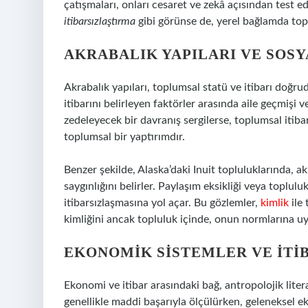
çatışmaları, onları cesaret ve zekâ açısından test ed
itibarsızlaştırma
gibi görünse de, yerel bağlamda top
AKRABALIK YAPILARI VE SOSY
Akrabalık yapıları, toplumsal statü ve itibarı doğrud
itibarını belirleyen faktörler arasında aile geçmişi v
zedeleyecek bir davranış sergilerse, toplumsal itib
toplumsal bir yaptırımdır.
Benzer şekilde, Alaska’daki Inuit topluluklarında, a
saygınlığını belirler. Paylaşım eksikliği veya top
itibarsızlaşmasına yol açar. Bu gözlemler,
kimlik
ile 
kimliğini ancak topluluk içinde, onun normlarına uy
EKONOMIK SISTEMLER VE İTI
Ekonomi ve itibar arasındaki bağ, antropolojik liter
genellikle maddi başarıyla ölçülürken, geleneksel e