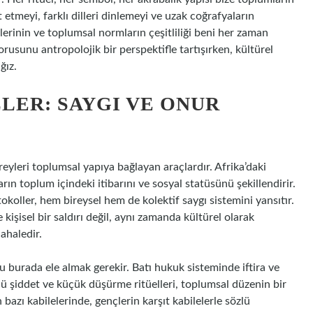
t etmeyi, farklı dilleri dinlemeyi ve uzak coğrafyaların
ilerinin ve toplumsal normların çeşitliliği beni her zaman
rusunu antropolojik bir perspektifle tartışırken, kültürel
ğız.
LER: SAYGI VE ONUR
ireyleri toplumsal yapıya bağlayan araçlardır. Afrika’daki
rın toplum içindeki itibarını ve sosyal statüsünü şekillendirir.
koller, hem bireysel hem de kolektif saygı sistemini yansıtır.
 kişisel bir saldırı değil, aynı zamanda kültürel olarak
ahaledir.
 burada ele almak gerekir. Batı hukuk sisteminde iftira ve
lü şiddet ve küçük düşürme ritüelleri, toplumsal düzenin bir
bazı kabilelerinde, gençlerin karşıt kabilelerle sözlü