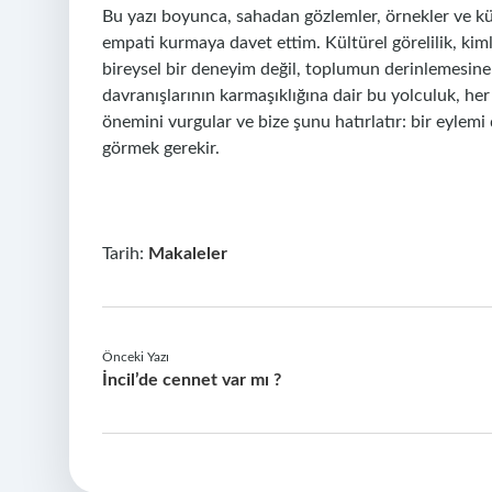
Bu yazı boyunca, sahadan gözlemler, örnekler ve kült
empati kurmaya davet ettim. Kültürel görelilik, kiml
bireysel bir deneyim değil, toplumun derinlemesine
davranışlarının karmaşıklığına dair bu yolculuk, he
önemini vurgular ve bize şunu hatırlatır: bir eyle
görmek gerekir.
Tarih:
Makaleler
Önceki Yazı
İncil’de cennet var mı ?