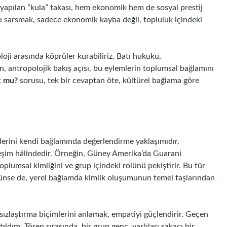
a yapılan “kula” takası, hem ekonomik hem de sosyal prestij
rını sarsmak, sadece ekonomik kayba değil, topluluk içindeki
oloji arasında köprüler kurabiliriz. Batı hukuku,
ken, antropolojik bakış açısı, bu eylemlerin toplumsal bağlamını
uç mu?
sorusu, tek bir cevaptan öte, kültürel bağlama göre
rlerini kendi bağlamında değerlendirme yaklaşımıdır.
kileşim hâlindedir. Örneğin, Güney Amerika’da Guarani
toplumsal kimliğini ve grup içindeki rolünü pekiştirir. Bu tür
örünse de, yerel bağlamda kimlik oluşumunun temel taşlarından
arsızlaştırma biçimlerini anlamak, empatiyi güçlendirir. Geçen
ldım. Tören sırasında, bir grup genç, yaşlıları şakacı bir