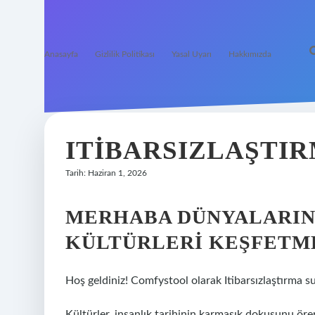
Anasayfa
Gizlilik Politikası
Yasal Uyarı
Hakkımızda
ITIBARSIZLAŞTIR
Tarih: Haziran 1, 2026
MERHABA DÜNYALARIN
KÜLTÜRLERI KEŞFETM
Hoş geldiniz! Comfystool olarak Itibarsızlaştırma suç 
Kültürler, insanlık tarihinin karmaşık dokusunu örer