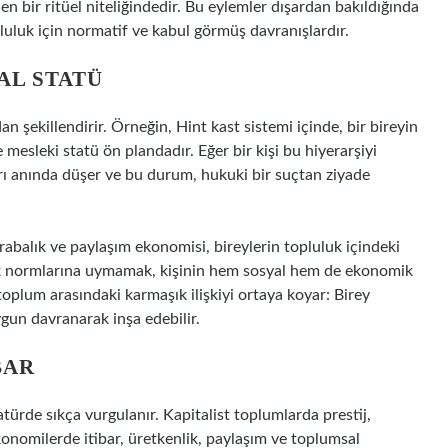
en bir ritüel niteliğindedir. Bu eylemler dışardan bakıldığında
luluk için normatif ve kabul görmüş davranışlardır.
AL STATÜ
an şekillendirir. Örneğin, Hint kast sistemi içinde, bir bireyin
e mesleki statü ön plandadır. Eğer bir kişi bu hiyerarşiyi
arı anında düşer ve bu durum, hukuki bir suçtan ziyade
krabalık ve paylaşım ekonomisi, bireylerin topluluk içindeki
luluk normlarına uymamak, kişinin hem sosyal hem de ekonomik
toplum arasındaki karmaşık ilişkiyi ortaya koyar: Birey
gun davranarak inşa edebilir.
BAR
atürde sıkça vurgulanır. Kapitalist toplumlarda prestij,
konomilerde itibar, üretkenlik, paylaşım ve toplumsal