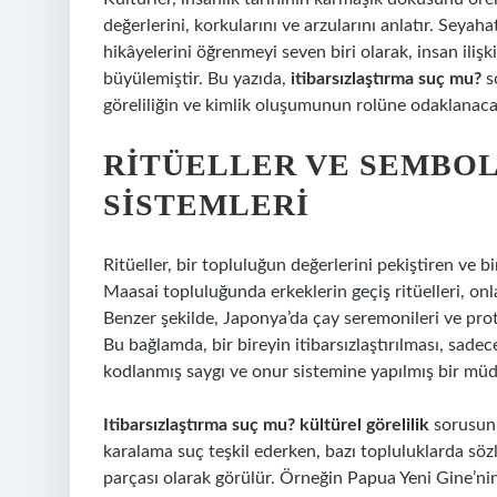
değerlerini, korkularını ve arzularını anlatır. Seyaha
hikâyelerini öğrenmeyi seven biri olarak, insan ilişk
büyülemiştir. Bu yazıda,
itibarsızlaştırma suç mu?
so
göreliliğin ve kimlik oluşumunun rolüne odaklanaca
RITÜELLER VE SEMBOL
SISTEMLERI
Ritüeller, bir topluluğun değerlerini pekiştiren ve b
Maasai topluluğunda erkeklerin geçiş ritüelleri, onla
Benzer şekilde, Japonya’da çay seremonileri ve proto
Bu bağlamda, bir bireyin itibarsızlaştırılması, sadece
kodlanmış saygı ve onur sistemine yapılmış bir müd
Itibarsızlaştırma suç mu? kültürel görelilik
sorusunu
karalama suç teşkil ederken, bazı topluluklarda söz
parçası olarak görülür. Örneğin Papua Yeni Gine’nin 