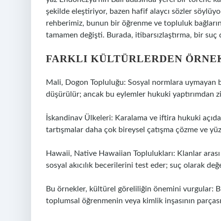
şekilde eleştiriyor, bazen hafif alaycı sözler söylüyo
rehberimiz, bunun bir öğrenme ve topluluk bağların
tamamen değişti. Burada, itibarsızlaştırma, bir suç 
FARKLI KÜLTÜRLERDEN ÖRNE
Mali, Dogon Topluluğu: Sosyal normlara uymayan birey
düşürülür; ancak bu eylemler hukuki yaptırımdan 
İskandinav Ülkeleri: Karalama ve iftira hukuki açıd
tartışmalar daha çok bireysel çatışma çözme ve yüzl
Hawaii, Native Hawaiian Toplulukları: Klanlar arası
sosyal akıcılık becerilerini test eder; suç olarak değ
Bu örnekler, kültürel göreliliğin önemini vurgular:
toplumsal öğrenmenin veya kimlik inşasının parçası 