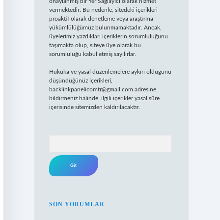
onaylanmış bir Yer Sağlayıcı olarak hizmet
vermektedir. Bu nedenle, sitedeki içerikleri
proaktif olarak denetleme veya araştırma
yükümlülüğümüz bulunmamaktadır. Ancak,
üyelerimiz yazdıkları içeriklerin sorumluluğunu
taşımakta olup, siteye üye olarak bu
sorumluluğu kabul etmiş sayılırlar.
Hukuka ve yasal düzenlemelere aykırı olduğunu
düşündüğünüz içerikleri,
backlinkpanelicomtr@gmail.com
adresine
bildirmeniz halinde, ilgili içerikler yasal süre
içerisinde sitemizden kaldırılacaktır.
Arama
SON YORUMLAR