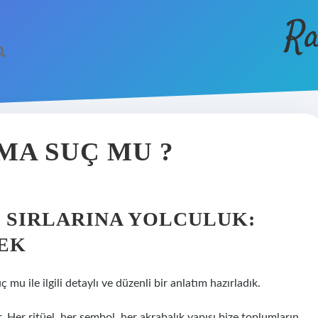
Ra
MA SUÇ MU ?
 SIRLARINA YOLCULUK:
EK
mu ile ilgili detaylı ve düzenli bir anlatım hazırladık.
. Her ritüel, her sembol, her akrabalık yapısı bize toplumların