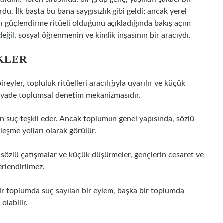
rdu. İlk başta bu bana saygısızlık gibi geldi; ancak yerel
ı güçlendirme ritüeli olduğunu açıkladığında bakış açım
değil, sosyal öğrenmenin ve kimlik inşasının bir aracıydı.
KLER
ler, topluluk ritüelleri aracılığıyla uyarılır ve küçük
ziyade toplumsal denetim mekanizmasıdır.
an suç teşkil eder. Ancak toplumun genel yapısında, sözlü
eşme yolları olarak görülür.
 sözlü çatışmalar ve küçük düşürmeler, gençlerin cesaret ve
erlendirilmez.
 Bir toplumda suç sayılan bir eylem, başka bir toplumda
olabilir.