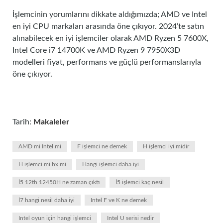
İşlemcinin yorumlarını dikkate aldığımızda; AMD ve Intel
en iyi CPU markaları arasında öne çıkıyor. 2024’te satın
alınabilecek en iyi işlemciler olarak AMD Ryzen 5 7600X,
Intel Core i7 14700K ve AMD Ryzen 9 7950X3D
modelleri fiyat, performans ve güçlü performanslarıyla
öne çıkıyor.
Tarih:
Makaleler
AMD mi Intel mi
F işlemci ne demek
H işlemci iyi midir
H işlemci mi hx mi
Hangi işlemci daha iyi
İ5 12th 12450H ne zaman çıktı
İ5 işlemci kaç nesil
İ7 hangi nesil daha iyi
Intel F ve K ne demek
Intel oyun için hangi işlemci
Intel U serisi nedir