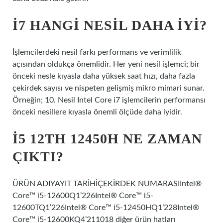
İ7 HANGI NESIL DAHA IYI?
İşlemcilerdeki nesil farkı performans ve verimlilik
açısından oldukça önemlidir. Her yeni nesil işlemci; bir
önceki nesle kıyasla daha yüksek saat hızı, daha fazla
çekirdek sayısı ve nispeten gelişmiş mikro mimari sunar.
Örneğin; 10. Nesil Intel Core i7 işlemcilerin performansı
önceki nesillere kıyasla önemli ölçüde daha iyidir.
İ5 12TH 12450H NE ZAMAN
ÇIKTI?
ÜRÜN ADIYAYIT TARİHİÇEKİRDEK NUMARASIIntel®
Core™ i5-12600Q1’226Intel® Core™ i5-
12600TQ1’226Intel® Core™ i5-12450HQ1’228Intel®
Core™ i5-12600KQ4’211018 diğer ürün hatları