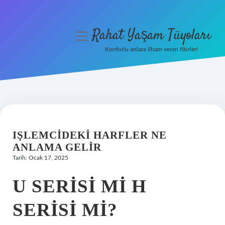
Rahat Yaşam Tüyoları
menüyü
aç
Konforlu anlara ilham veren fikirler!
Anasayfa
Gizlilik Politikası
Yasal Uyarı
IŞLEMCIDEKI HARFLER NE
Hakkımızda
ANLAMA GELIR
Tarih: Ocak 17, 2025
U SERISI MI H
SERISI MI?