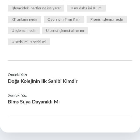
İşlemcideki harfler ne işe yarar
K mı daha iyi KF mi
KF anlamı nedir
Oyun için F mi K mı
P serisi işlemci nedir
U işlemci nedir
U serisi işlemci alınır mı
U serisi mi H serisi mi
Önceki Yazı
Doğa Kolejinin Ilk Sahibi Kimdir
Sonraki Yazı
Bims Suya Dayanıklı Mı