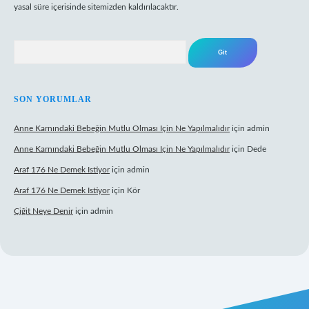
yasal süre içerisinde sitemizden kaldırılacaktır.
Arama
SON YORUMLAR
Anne Karnındaki Bebeğin Mutlu Olması Için Ne Yapılmalıdır
için
admin
Anne Karnındaki Bebeğin Mutlu Olması Için Ne Yapılmalıdır
için
Dede
Araf 176 Ne Demek Istiyor
için
admin
Araf 176 Ne Demek Istiyor
için
Kör
Çiğit Neye Denir
için
admin
lbet giriş adresi
www.betexper.xyz/