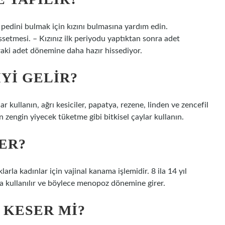
pedini bulmak için kızını bulmasına yardım edin.
setmesi. – Kızınız ilk periyodu yaptıktan sonra adet
onraki adet dönemine daha hazır hissediyor.
IYI GELIR?
 kullanın, ağrı kesiciler, papatya, rezene, linden ve zencefil
engin yiyecek tüketme gibi bitkisel çaylar kullanın.
ER?
arla kadınlar için vajinal kanama işlemidir. 8 ila 14 yıl
da kullanılır ve böylece menopoz dönemine girer.
 KESER MI?