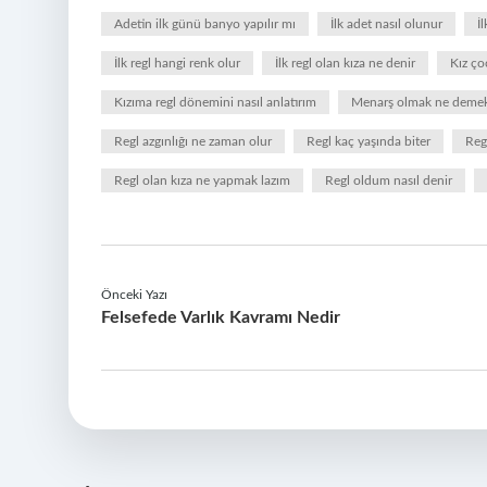
Adetin ilk günü banyo yapılır mı
İlk adet nasıl olunur
İ
İlk regl hangi renk olur
İlk regl olan kıza ne denir
Kız çoc
Kızıma regl dönemini nasıl anlatırım
Menarş olmak ne deme
Regl azgınlığı ne zaman olur
Regl kaç yaşında biter
Regl
Regl olan kıza ne yapmak lazım
Regl oldum nasıl denir
Önceki Yazı
Felsefede Varlık Kavramı Nedir