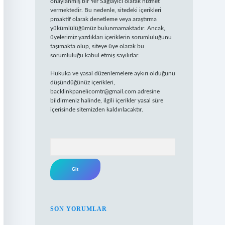
onaylanmış bir Yer Sağlayıcı olarak hizmet
vermektedir. Bu nedenle, sitedeki içerikleri
proaktif olarak denetleme veya araştırma
yükümlülüğümüz bulunmamaktadır. Ancak,
üyelerimiz yazdıkları içeriklerin sorumluluğunu
taşımakta olup, siteye üye olarak bu
sorumluluğu kabul etmiş sayılırlar.
Hukuka ve yasal düzenlemelere aykırı olduğunu
düşündüğünüz içerikleri,
backlinkpanelicomtr@gmail.com
adresine
bildirmeniz halinde, ilgili içerikler yasal süre
içerisinde sitemizden kaldırılacaktır.
Arama
SON YORUMLAR