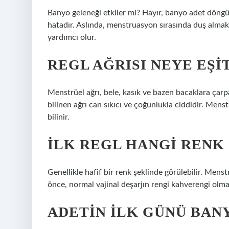
Banyo geleneği etkiler mi? Hayır, banyo adet dön
hatadır. Aslında, menstruasyon sırasında duş almak,
yardımcı olur.
REGL AĞRISI NEYE EŞI
Menstrüel ağrı, bele, kasık ve bazen bacaklara çarpa
bilinen ağrı can sıkıcı ve çoğunlukla ciddidir. Mens
bilinir.
İLK REGL HANGI RENK
Genellikle hafif bir renk şeklinde görülebilir. Menstr
önce, normal vajinal deşarjın rengi kahverengi olma
ADETIN ILK GÜNÜ BANY