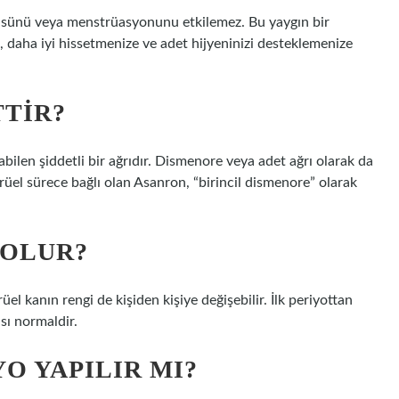
güsünü veya menstrüasyonunu etkilemez. Bu yaygın bir
 daha iyi hissetmenize ve adet hijyeninizi desteklemenize
TTIR?
bilen şiddetli bir ağrıdır. Dismenore veya adet ağrı olarak da
trüel sürece bağlı olan Asanron, “birincil dismenore” olarak
 OLUR?
üel kanın rengi de kişiden kişiye değişebilir. İlk periyottan
sı normaldir.
O YAPILIR MI?