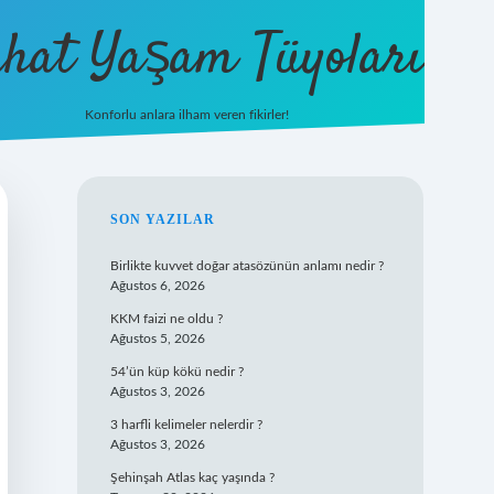
hat Yaşam Tüyoları
Konforlu anlara ilham veren fikirler!
ilbet yeni gi
SIDEBAR
SON YAZILAR
Birlikte kuvvet doğar atasözünün anlamı nedir ?
Ağustos 6, 2026
KKM faizi ne oldu ?
Ağustos 5, 2026
54’ün küp kökü nedir ?
Ağustos 3, 2026
3 harfli kelimeler nelerdir ?
Ağustos 3, 2026
Şehinşah Atlas kaç yaşında ?