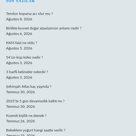
SIDEBAR
SON YAZILAR
Tendon koparsa acı olur mu ?
Ağustos 8, 2026
Birlikte kuvvet doğar atasözünün anlamı nedir ?
Ağustos 6, 2026
KKM faizi ne oldu ?
Ağustos 5, 2026
54’ün küp kökü nedir ?
Ağustos 3, 2026
3 harfli kelimeler nelerdir ?
Ağustos 3, 2026
Şehinşah Atlas kaç yaşında ?
Temmuz 30, 2026
2025’te 5 gün devamsızlık kalktı mı ?
Temmuz 30, 2026
Kozmik kişilik ne demek ?
Temmuz 26, 2026
Bebeklere yoğurt hangi saatte verilir ?
Temmuz 25, 2026