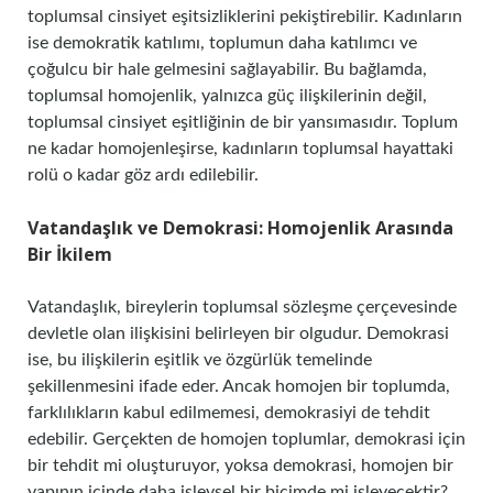
toplumsal cinsiyet eşitsizliklerini pekiştirebilir. Kadınların
ise demokratik katılımı, toplumun daha katılımcı ve
çoğulcu bir hale gelmesini sağlayabilir. Bu bağlamda,
toplumsal homojenlik, yalnızca güç ilişkilerinin değil,
toplumsal cinsiyet eşitliğinin de bir yansımasıdır. Toplum
ne kadar homojenleşirse, kadınların toplumsal hayattaki
rolü o kadar göz ardı edilebilir.
Vatandaşlık ve Demokrasi: Homojenlik Arasında
Bir İkilem
Vatandaşlık, bireylerin toplumsal sözleşme çerçevesinde
devletle olan ilişkisini belirleyen bir olgudur. Demokrasi
ise, bu ilişkilerin eşitlik ve özgürlük temelinde
şekillenmesini ifade eder. Ancak homojen bir toplumda,
farklılıkların kabul edilmemesi, demokrasiyi de tehdit
edebilir. Gerçekten de homojen toplumlar, demokrasi için
bir tehdit mi oluşturuyor, yoksa demokrasi, homojen bir
yapının içinde daha işlevsel bir biçimde mi işleyecektir?