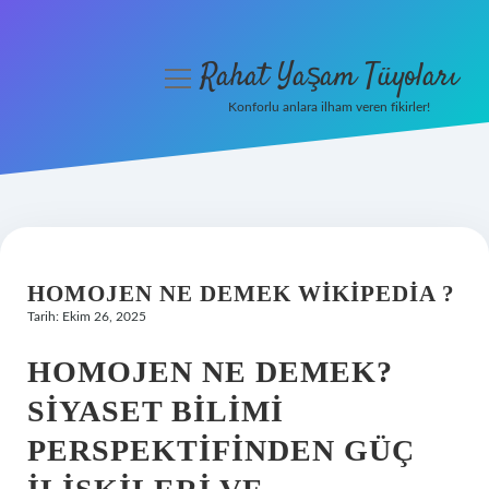
Rahat Yaşam Tüyoları
menüyü
aç
Konforlu anlara ilham veren fikirler!
Anasayfa
Gizlilik Politikası
Yasal Uyarı
HOMOJEN NE DEMEK WIKIPEDIA ?
Hakkımızda
Tarih: Ekim 26, 2025
HOMOJEN NE DEMEK?
SIYASET BILIMI
PERSPEKTIFINDEN GÜÇ