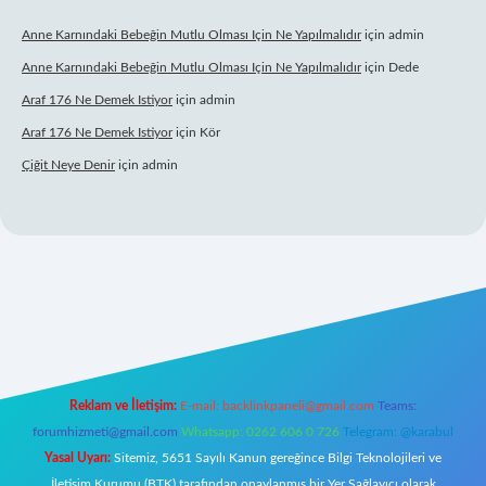
Anne Karnındaki Bebeğin Mutlu Olması Için Ne Yapılmalıdır
için
admin
Anne Karnındaki Bebeğin Mutlu Olması Için Ne Yapılmalıdır
için
Dede
Araf 176 Ne Demek Istiyor
için
admin
Araf 176 Ne Demek Istiyor
için
Kör
Çiğit Neye Denir
için
admin
giriş
ilbet giriş adresi
www.betexper.xyz/
Reklam ve İletişim:
E-mail:
backlinkpaneli@gmail.com
Teams:
forumhizmeti@gmail.com
Whatsapp: 0262 606 0 726
Telegram: @karabul
Yasal Uyarı:
Sitemiz, 5651 Sayılı Kanun gereğince Bilgi Teknolojileri ve
İletişim Kurumu (BTK) tarafından onaylanmış bir Yer Sağlayıcı olarak