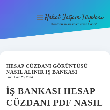
Rahat Yaşam Tüyoları
menüyü
aç
Konforlu anlara ilham veren fikirler!
Anasayfa
Gizlilik Politikası
Yasal Uyarı
HESAP CÜZDANI GÖRÜNTÜSÜ
Hakkımızda
NASIL ALINIR IŞ BANKASI
Tarih: Ekim 28, 2024
İŞ BANKASI HESAP
CÜZDANI PDF NASIL