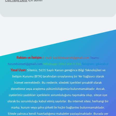
Çiğit Neye Denir
için
admin
ilbet giriş adresi
www.betexper.xyz/
Reklam ve İletişim:
E-mail:
backlinkpaneli@gmail.com
Teams:
forumhizmeti@gmail.com
Whatsapp: 0262 606 0 726
Telegram: @karabul
Yasal Uyarı:
Sitemiz, 5651 Sayılı Kanun gereğince Bilgi Teknolojileri ve
İletişim Kurumu (BTK) tarafından onaylanmış bir Yer Sağlayıcı olarak
hizmet vermektedir. Bu nedenle, sitedeki içerikleri proaktif olarak
denetleme veya araştırma yükümlülüğümüz bulunmamaktadır. Ancak,
üyelerimiz yazdıkları içeriklerin sorumluluğunu taşımakta olup, siteye üye
olarak bu sorumluluğu kabul etmiş sayılırlar. Bu internet sitesi, herhangi bir
marka, kurum veya şahıs şirketi ile hiçbir bağlantısı bulunmamaktadır.
Sitede yalnızca kendi hazırladığımız makaleler paylaşılmaktadır. Burada yer