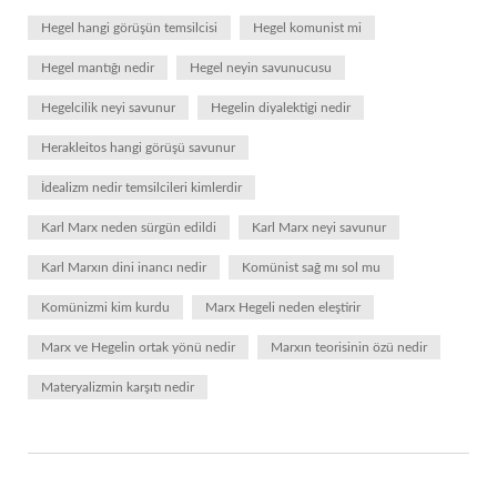
Hegel hangi görüşün temsilcisi
Hegel komunist mi
Hegel mantığı nedir
Hegel neyin savunucusu
Hegelcilik neyi savunur
Hegelin diyalektigi nedir
Herakleitos hangi görüşü savunur
İdealizm nedir temsilcileri kimlerdir
Karl Marx neden sürgün edildi
Karl Marx neyi savunur
Karl Marxın dini inancı nedir
Komünist sağ mı sol mu
Komünizmi kim kurdu
Marx Hegeli neden eleştirir
Marx ve Hegelin ortak yönü nedir
Marxın teorisinin özü nedir
Materyalizmin karşıtı nedir