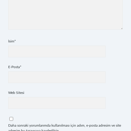
İsim*
E-Posta*
Web Sitesi
Daha sonraki yorumlarımda kullanılması için adım, e-posta adresim ve site
adresim bu tarayıcıya kaydedilsin.