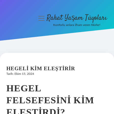
Rahat Yaşam Tüyoları
menüyü
aç
Konforlu anlara ilham veren fikirler!
Anasayfa
Gizlilik Politikası
Yasal Uyarı
HEGELI KIM ELEŞTIRIR
Hakkımızda
Tarih: Ekim 15, 2024
HEGEL
FELSEFESINI KIM
ELEŞTIRDI?