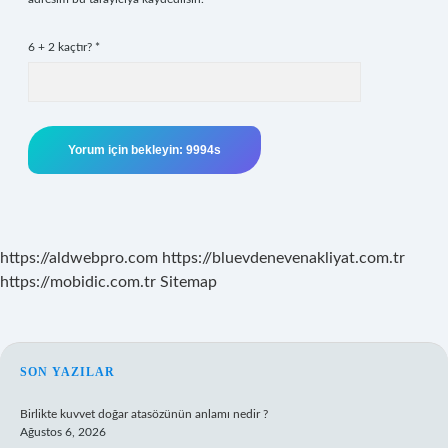
6 + 2 kaçtır?
*
https://aldwebpro.com
https://bluevdenevenakliyat.com.tr
https://mobidic.com.tr
Sitemap
SIDEBAR
SON YAZILAR
Birlikte kuvvet doğar atasözünün anlamı nedir ?
Ağustos 6, 2026