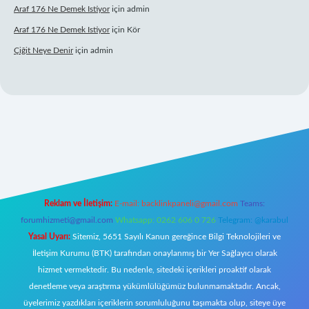
Araf 176 Ne Demek Istiyor
için
admin
Araf 176 Ne Demek Istiyor
için
Kör
Çiğit Neye Denir
için
admin
lbet giriş adresi
www.betexper.xyz/
Reklam ve İletişim:
E-mail:
backlinkpaneli@gmail.com
Teams:
forumhizmeti@gmail.com
Whatsapp: 0262 606 0 726
Telegram: @karabul
Yasal Uyarı:
Sitemiz, 5651 Sayılı Kanun gereğince Bilgi Teknolojileri ve
İletişim Kurumu (BTK) tarafından onaylanmış bir Yer Sağlayıcı olarak
hizmet vermektedir. Bu nedenle, sitedeki içerikleri proaktif olarak
denetleme veya araştırma yükümlülüğümüz bulunmamaktadır. Ancak,
üyelerimiz yazdıkları içeriklerin sorumluluğunu taşımakta olup, siteye üye