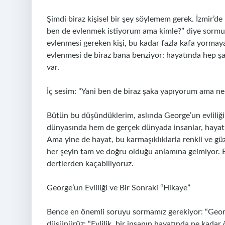
Şimdi biraz kişisel bir şey söylemem gerek. İzmir’d
ben de evlenmek istiyorum ama kimle?” diye sormuş
evlenmesi gereken kişi, bu kadar fazla kafa yormay
evlenmesi de biraz bana benziyor: hayatında hep şa
var.
İç sesim: “Yani ben de biraz şaka yapıyorum ama ne o
Bütün bu düşündüklerim, aslında George’un evliliğ
dünyasında hem de gerçek dünyada insanlar, hayatla
Ama yine de hayat, bu karmaşıklıklarla renkli ve gü
her şeyin tam ve doğru olduğu anlamına gelmiyor. E
dertlerden kaçabiliyoruz.
George’un Evliliği ve Bir Sonraki “Hikaye”
Bence en önemli soruyu sormamız gerekiyor: “Geor
düşünürüz: “Evlilik, bir insanın hayatında ne kadar