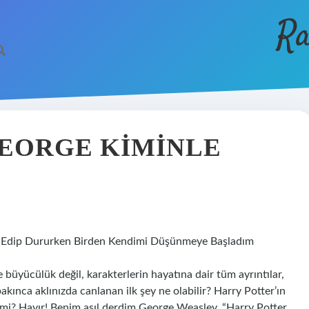
Ra
EORGE KIMINLE
k Edip Dururken Birden Kendimi Düşünmeye Başladım
 büyücülük değil, karakterlerin hayatına dair tüm ayrıntılar,
akınca aklınızda canlanan ilk şey ne olabilir? Harry Potter’ın
le mi? Hayır! Benim asıl derdim George Weasley. “Harry Potter