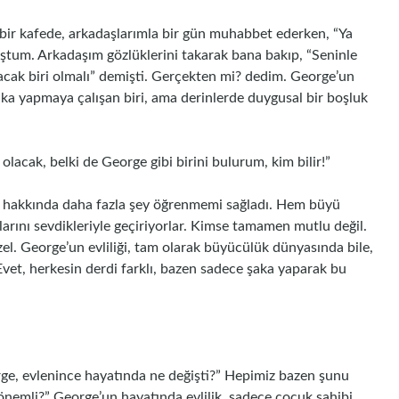
e bir kafede, arkadaşlarımla bir gün muhabbet ederken, “Ya
tum. Arkadaşım gözlüklerini takarak bana bakıp, “Seninle
acak biri olmalı” demişti. Gerçekten mi? dedim. George’un
ka yapmaya çalışan biri, ama derinlerde duygusal bir boşluk
lacak, belki de George gibi birini bulurum, kim bilir!”
i hakkında daha fazla şey öğrenmemi sağladı. Hem büyü
rını sevdikleriyle geçiriyorlar. Kimse tamamen mutlu değil.
zel. George’un evliliği, tam olarak büyücülük dünyasında bile,
vet, herkesin derdi farklı, bazen sadece şaka yaparak bu
ge, evlenince hayatında ne değişti?” Hepimiz bazen şunu
 önemli?” George’un hayatında evlilik, sadece çocuk sahibi