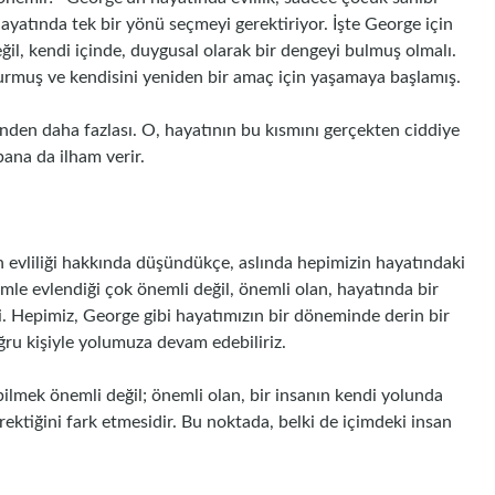
hayatında tek bir yönü seçmeyi gerektiriyor. İşte George için
l, kendi içinde, duygusal olarak bir dengeyi bulmuş olmalı.
urmuş ve kendisini yeniden bir amaç için yaşamaya başlamış.
inden daha fazlası. O, hayatının bu kısmını gerçekten ciddiye
bana da ilham verir.
 evliliği hakkında düşündükçe, aslında hepimizin hayatındaki
mle evlendiği çok önemli değil, önemli olan, hayatında bir
. Hepimiz, George gibi hayatımızın bir döneminde derin bir
ğru kişiyle yolumuza devam edebiliriz.
lmek önemli değil; önemli olan, bir insanın kendi yolunda
erektiğini fark etmesidir. Bu noktada, belki de içimdeki insan