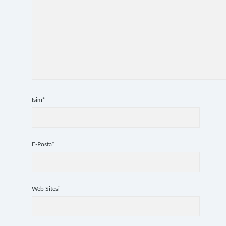
İsim*
E-Posta*
Web Sitesi