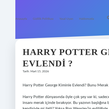
Anasayfa
Gizlilik Politikası
Yasal Uyarı
Hakkımızda
HARRY POTTER G
EVLENDI ?
Tarih: Mart 15, 2026
Harry Potter George Kiminle Evlendi? Bunu Mera
Harry Potter dünyasında öyle çok şey var ki, sadece
insanı merak içinde bırakıyor. Bu yazının başlığına b
kendisiyle mi ilgili? Yoksa Ron Weasley’in evliliğiy