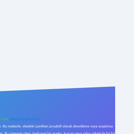
0 726
Telegram: @karabul
 Bu nedenle, sitedeki içerikleri proaktif olarak denetleme veya araştırma
Bu internet sitesi, herhangi bir marka, kurum veya şahıs şirketi ile hiçbir