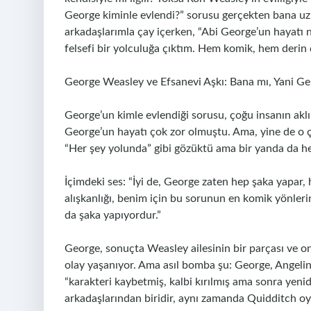
George kiminle evlendi?” sorusu gerçekten bana uzun 
arkadaşlarımla çay içerken, “Abi George’un hayatı n
felsefi bir yolculuğa çıktım. Hem komik, hem derin
George Weasley ve Efsanevi Aşkı: Bana mı, Yani G
George’un kimle evlendiği sorusu, çoğu insanın aklın
George’un hayatı çok zor olmuştu. Ama, yine de o ç
“Her şey yolunda” gibi gözüktü ama bir yanda da he
İçimdeki ses: “İyi de, George zaten hep şaka yapar, 
alışkanlığı, benim için bu sorunun en komik yönle
da şaka yapıyordur.”
George, sonuçta Weasley ailesinin bir parçası ve o
olay yaşanıyor. Ama asıl bomba şu: George, Angelina
“karakteri kaybetmiş, kalbi kırılmış ama sonra yeni
arkadaşlarından biridir, aynı zamanda Quidditch oy