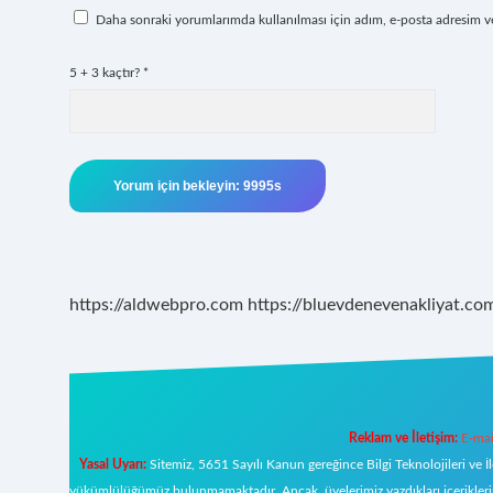
Daha sonraki yorumlarımda kullanılması için adım, e-posta adresim ve 
5 + 3 kaçtır?
*
https://aldwebpro.com
https://bluevdenevenakliyat.com
Reklam ve İletişim:
E-mai
Yasal Uyarı:
Sitemiz, 5651 Sayılı Kanun gereğince Bilgi Teknolojileri ve İ
yükümlülüğümüz bulunmamaktadır. Ancak, üyelerimiz yazdıkları içeriklerin s