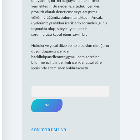
onaylanmış bir Yer Sağlayıcı olarak hizmet
vermektedir. Bu nedenle, sitedeki içerikleri
proaktif olarak denetleme veya araştırma
yükümlülüğümüz bulunmamaktadır. Ancak,
üyelerimiz yazdıkları içeriklerin sorumluluğunu
taşımakta olup, siteye üye olarak bu
sorumluluğu kabul etmiş sayılırlar.
Hukuka ve yasal düzenlemelere aykırı olduğunu
düşündüğünüz içerikleri,
backlinkpanelicomtr@gmail.com
adresine
bildirmeniz halinde, ilgili içerikler yasal süre
içerisinde sitemizden kaldırılacaktır.
Arama
SON YORUMLAR