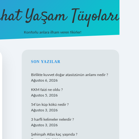
hat Yaşam Tüyoları
Konforlu anlara ilham veren fikirler!
ilbet yeni giriş
famecasino giriş
i
SIDEBAR
SON YAZILAR
Birlikte kuvvet doğar atasözünün anlamı nedir ?
Ağustos 6, 2026
KKM faizi ne oldu ?
Ağustos 5, 2026
54’ün küp kökü nedir ?
Ağustos 3, 2026
3 harfli kelimeler nelerdir ?
Ağustos 3, 2026
Şehinşah Atlas kaç yaşında ?