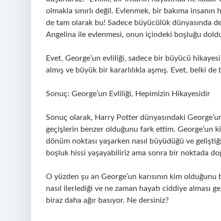
olmakla sınırlı değil. Evlenmek, bir bakıma insanın 
de tam olarak bu! Sadece büyücülük dünyasında deği
Angelina ile evlenmesi, onun içindeki boşluğu dold
Evet, George’un evliliği, sadece bir büyücü hikayes
almış ve büyük bir kararlılıkla aşmış. Evet, belki de 
Sonuç: George’un Evliliği, Hepimizin Hikayesidir
Sonuç olarak, Harry Potter dünyasındaki George’un
geçişlerin benzer olduğunu fark ettim. George’un ki
dönüm noktası yaşarken nasıl büyüdüğü ve geliştiği
boşluk hissi yaşayabiliriz ama sonra bir noktada do
O yüzden şu an George’un karısının kim olduğunu bi
nasıl ilerlediği ve ne zaman hayatı ciddiye alması g
biraz daha ağır basıyor. Ne dersiniz?