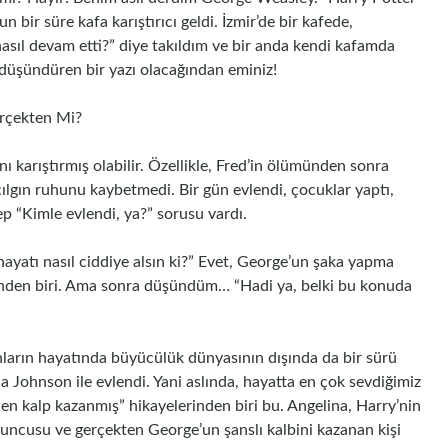
bir süre kafa karıştırıcı geldi. İzmir’de bir kafede,
asıl devam etti?” diye takıldım ve bir anda kendi kafamda
 düşündüren bir yazı olacağından eminiz!
erçekten Mi?
ı karıştırmış olabilir. Özellikle, Fred’in ölümünden sonra
ılgın ruhunu kaybetmedi. Bir gün evlendi, çocuklar yaptı,
p “Kimle evlendi, ya?” sorusu vardı.
hayatı nasıl ciddiye alsın ki?” Evet, George’un şaka yapma
rinden biri. Ama sonra düşündüm… “Hadi ya, belki bu konuda
nların hayatında büyücülük dünyasının dışında da bir sürü
 Johnson ile evlendi. Yani aslında, hayatta en çok sevdiğimiz
den kalp kazanmış” hikayelerinden biri bu. Angelina, Harry’nin
uncusu ve gerçekten George’un şanslı kalbini kazanan kişi