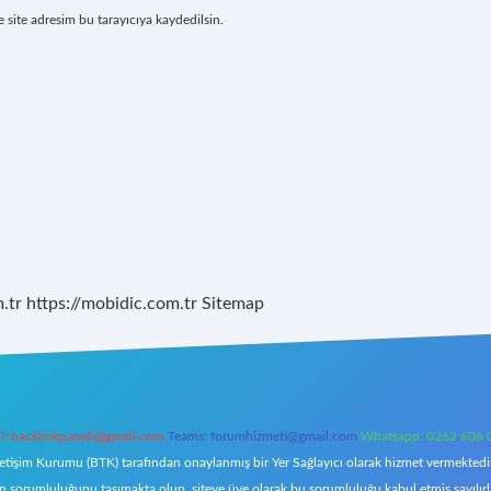
site adresim bu tarayıcıya kaydedilsin.
.tr
https://mobidic.com.tr
Sitemap
l:
backlinkpaneli@gmail.com
Teams:
forumhizmeti@gmail.com
Whatsapp: 0262 606 
letişim Kurumu (BTK) tarafından onaylanmış bir Yer Sağlayıcı olarak hizmet vermektedir.
orumluluğunu taşımakta olup, siteye üye olarak bu sorumluluğu kabul etmiş sayılırlar. 