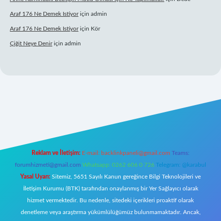
Araf 176 Ne Demek Istiyor
için
admin
Araf 176 Ne Demek Istiyor
için
Kör
Çiğit Neye Denir
için
admin
iş
ilbet giriş adresi
www.betexper.xyz/
Reklam ve İletişim:
E-mail:
backlinkpaneli@gmail.com
Teams:
forumhizmeti@gmail.com
Whatsapp: 0262 606 0 726
Telegram: @karabul
Yasal Uyarı:
Sitemiz, 5651 Sayılı Kanun gereğince Bilgi Teknolojileri ve
İletişim Kurumu (BTK) tarafından onaylanmış bir Yer Sağlayıcı olarak
hizmet vermektedir. Bu nedenle, sitedeki içerikleri proaktif olarak
denetleme veya araştırma yükümlülüğümüz bulunmamaktadır. Ancak,