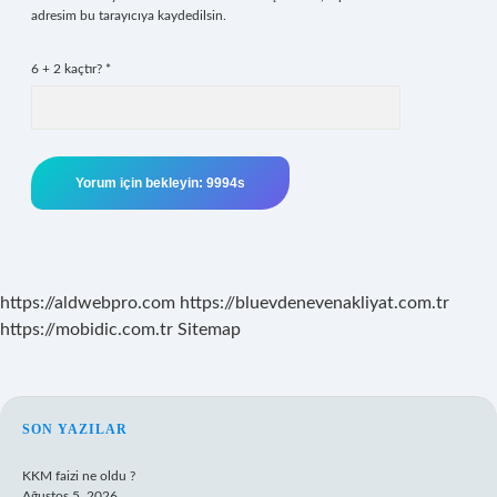
adresim bu tarayıcıya kaydedilsin.
6 + 2 kaçtır?
*
https://aldwebpro.com
https://bluevdenevenakliyat.com.tr
https://mobidic.com.tr
Sitemap
SIDEBAR
SON YAZILAR
KKM faizi ne oldu ?
Ağustos 5, 2026