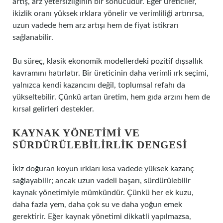
artış, arz yetersizliğinin bir sonucudur. Eğer üreticiler,
ikizlik oranı yüksek ırklara yönelir ve verimliliği artırırsa,
uzun vadede hem arz artışı hem de fiyat istikrarı
sağlanabilir.
Bu süreç, klasik ekonomik modellerdeki pozitif dışsallık
kavramını hatırlatır. Bir üreticinin daha verimli ırk seçimi,
yalnızca kendi kazancını değil, toplumsal refahı da
yükseltebilir. Çünkü artan üretim, hem gıda arzını hem de
kırsal gelirleri destekler.
KAYNAK YÖNETIMI VE
SÜRDÜRÜLEBILIRLIK DENGESI
İkiz doğuran koyun ırkları kısa vadede yüksek kazanç
sağlayabilir; ancak uzun vadeli başarı, sürdürülebilir
kaynak yönetimiyle mümkündür. Çünkü her ek kuzu,
daha fazla yem, daha çok su ve daha yoğun emek
gerektirir. Eğer kaynak yönetimi dikkatli yapılmazsa,