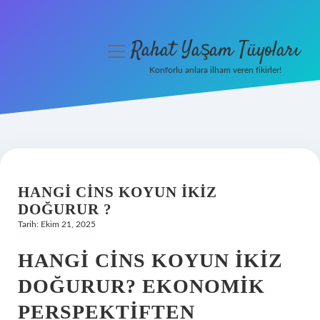
Rahat Yaşam Tüyoları
menüyü
aç
Konforlu anlara ilham veren fikirler!
Anasayfa
Gizlilik Politikası
Yasal Uyarı
HANGI CINS KOYUN IKIZ
Hakkımızda
DOĞURUR ?
Tarih: Ekim 21, 2025
HANGI CINS KOYUN İKIZ
DOĞURUR? EKONOMIK
PERSPEKTIFTEN