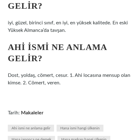
GELIR?
iyi, güzel, birinci sınıf, en iyi, en yüksek kalitede. En eski
Yüksek Almanca’da tavşan.
AHI ISMI NE ANLAMA
GELIR?
Dost, yoldaş, cömert, cesur. 1. Ahi locasına mensup olan
kimse. 2. Cömert, veren.
Tarih:
Makaleler
Ahi ismi ne anlama gelir
Hana ismi hangi ülkenin
Hana japonca ne demek
Hana markası hangi ülkenin