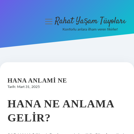
Rahat Yaşam Tüyoları
menüyü
aç
Konforlu anlara ilham veren fikirler!
Anasayfa
Gizlilik Politikası
Yasal Uyarı
HANA ANLAMI NE
Hakkımızda
Tarih: Mart 31, 2025
HANA NE ANLAMA
GELIR?