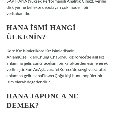
SAP HANA (Yüksek Performanslı Analitik Cihaz), verileri
disk yerine bellekte depolayan çok modelli bir
veritabanıdır.
HANA ISMI HANGI
ÜLKENIN?
Kore Kız İsimleriKore Kız İsimleriİsmin
AnlamıÖzellikleriChung ChaSoylu kızKorece’de asil kız
anlamına gelir.EunGraceİsim bir karakterden esinlenerek
verilmiştir.Eun AeAşk, zarafetKorece’de sevgi ve zarafet
anlamına gelir.HanaFlowerÇoğu kişi bunu popüler bir
isim olarak değerlendirir.
HANA JAPONCA NE
DEMEK?