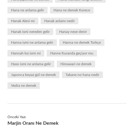
Hana ne anlama gelir
Hana ne demek Korece
Hanak Alevi mi
Hanak anlamı nedir
Hanak ismi nereden gelir
Hanay neye denir
Hanna ismi ne anlama gelir
Hanna ne demek Türkçe
Hannah kız ismi mi
Hanne Kuranda geçiyor mu
Haso ismi ne anlama gelir
Himawari ne demek
Japonca beyaz gül ne demek
Takane no hana nedir
Vedra ne demek
Önceki Yazı
Marjin Oranı Ne Demek