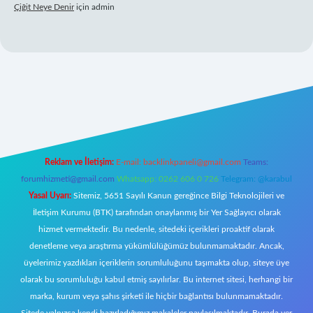
Çiğit Neye Denir
için
admin
iş
ilbet giriş adresi
www.betexper.xyz/
Reklam ve İletişim:
E-mail:
backlinkpaneli@gmail.com
Teams:
forumhizmeti@gmail.com
Whatsapp: 0262 606 0 726
Telegram: @karabul
Yasal Uyarı:
Sitemiz, 5651 Sayılı Kanun gereğince Bilgi Teknolojileri ve
İletişim Kurumu (BTK) tarafından onaylanmış bir Yer Sağlayıcı olarak
hizmet vermektedir. Bu nedenle, sitedeki içerikleri proaktif olarak
denetleme veya araştırma yükümlülüğümüz bulunmamaktadır. Ancak,
üyelerimiz yazdıkları içeriklerin sorumluluğunu taşımakta olup, siteye üye
olarak bu sorumluluğu kabul etmiş sayılırlar. Bu internet sitesi, herhangi bir
marka, kurum veya şahıs şirketi ile hiçbir bağlantısı bulunmamaktadır.