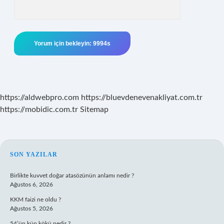
https://aldwebpro.com
https://bluevdenevenakliyat.com.tr
https://mobidic.com.tr
Sitemap
SIDEBAR
SON YAZILAR
Birlikte kuvvet doğar atasözünün anlamı nedir ?
Ağustos 6, 2026
KKM faizi ne oldu ?
Ağustos 5, 2026
54’ün küp kökü nedir ?