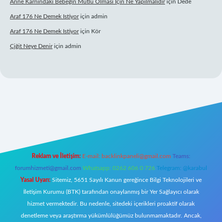
Anne Karnındaki Bebeğin Mutlu Olması Için Ne Yapılmalıdır
için
Dede
Araf 176 Ne Demek Istiyor
için
admin
Araf 176 Ne Demek Istiyor
için
Kör
Çiğit Neye Denir
için
admin
xyz/
Reklam ve İletişim:
E-mail:
backlinkpaneli@gmail.com
Teams:
forumhizmeti@gmail.com
Whatsapp: 0262 606 0 726
Telegram: @karabul
Yasal Uyarı:
Sitemiz, 5651 Sayılı Kanun gereğince Bilgi Teknolojileri ve
İletişim Kurumu (BTK) tarafından onaylanmış bir Yer Sağlayıcı olarak
hizmet vermektedir. Bu nedenle, sitedeki içerikleri proaktif olarak
denetleme veya araştırma yükümlülüğümüz bulunmamaktadır. Ancak,