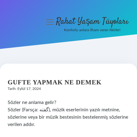
Rahat Yaşam Tüyoları
menüyü
aç
Konforlu anlara ilham veren fikirler!
Anasayfa
Gizlilik Politikası
Yasal Uyarı
GUFTE YAPMAK NE DEMEK
Hakkımızda
Tarih: Eylül 17, 2024
Sözler ne anlama gelir?
Sözler (Farsça: گفته), müzik eserlerinin yazılı metnine,
sözlerine veya bir müzik bestesinin bestelenmiş sözlerine
verilen addır.