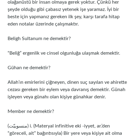
olağanüstü bir insan olmaya gerek yoktur. Çünkü her
şeyde olduğu gibi çabasız yetenek işe yaramaz. İyi bir
beste için yapmanız gereken ilk şey, karşı tarafa hitap
eden notalar üzerinde çalışmaktır.
Beligh Sultanum ne demektir?
“Beliğ” ergenlik ve cinsel olgunluğa ulaşmak demektir.
Gühan ne demektir?
Allah’ın emirlerini çiğneyen, dinen suç sayılan ve ahirette
cezası gereken bir eylem veya davranış demektir. Günah
işleyen veya günahı olan kişiye günahkar denir.
Member ne demektir?
(ﻣﻨﺴﻮﺑﻴّﺖ) i. (Materyal infinitive eki -iyyet, ar.’den
“göreceli, ait” bağıntısıyla) Bir yere veya kişiye ait olma