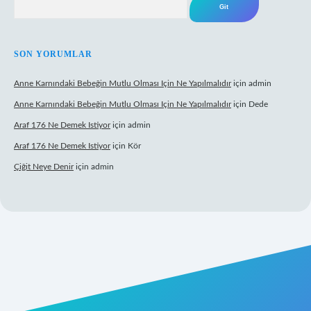
SON YORUMLAR
Anne Karnındaki Bebeğin Mutlu Olması Için Ne Yapılmalıdır
için
admin
Anne Karnındaki Bebeğin Mutlu Olması Için Ne Yapılmalıdır
için
Dede
Araf 176 Ne Demek Istiyor
için
admin
Araf 176 Ne Demek Istiyor
için
Kör
Çiğit Neye Denir
için
admin
 giriş
ilbet giriş adresi
www.betexper.xyz/