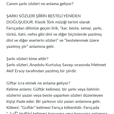
Canım şarkı sözleri ne anlama geliyor?
ŞARKI SÖZLERİ ŞİİRİN BESTELİ YENİDEN
DOĞUŞUDUR. Klasik Türk müziği terimi olarak
Farsçadan dilimize geçen lirik, “kar, beste, semai, şarkı,
türkü, ilahi, nefes gibi dinî ve diğer biçimlerde yazılmış
dinî ve diğer eserlerin sözleri” ve “bestelenmek üzere
yazılmış şiir” anlamına gelir.
Şarkı sözleri kime aittir?
Şarkı sözleri, Anadolu Kurtuluş Savaşı sırasında Mehmet
Akif Ersoy tarafından yazılmış bir şiirdir.
Giftar icra etmek ne anlama geliyor?
Kelime anlamı: Güftâr kelimesi, bir şarkı veya ilahinin
sözlerini yazan veya beste yaparken sözleri düzenleyen
kişiyi ifade eder. Bir şarkının söz yazarı anlamına gelir.
Kökeni: “Guftâr” kelimesi Farsça kökenlidir. Farsçada
“گفتار” (guftār) kelimesi konuşma veya konuşma anlamına