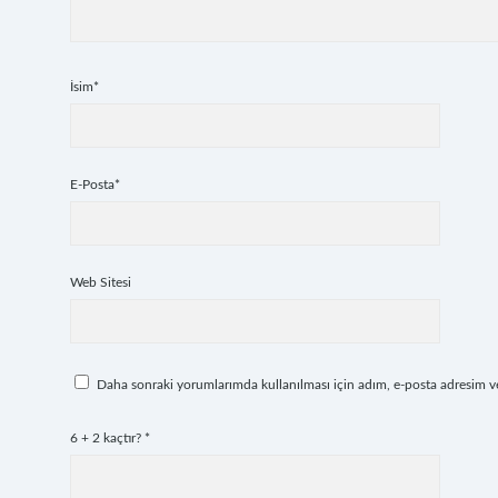
İsim*
E-Posta*
Web Sitesi
Daha sonraki yorumlarımda kullanılması için adım, e-posta adresim ve 
6 + 2 kaçtır?
*