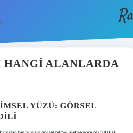
Ra
I HANGI ALANLARDA
LIMSEL YÜZÜ: GÖRSEL
DILI
raştırmalar, beynimizin görsel bilgiyi metne göre 60.000 kat