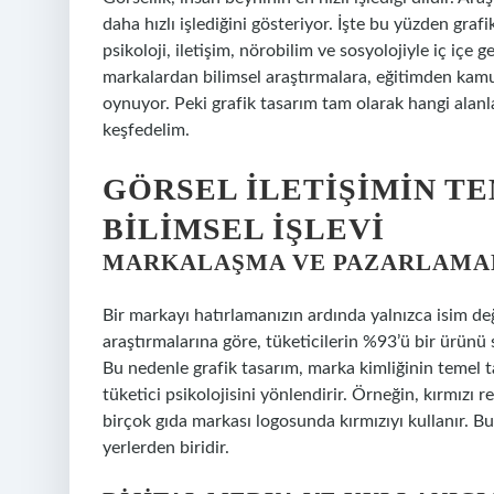
daha hızlı işlediğini gösteriyor. İşte bu yüzden grafi
psikoloji, iletişim, nörobilim ve sosyolojiyle iç içe g
markalardan bilimsel araştırmalara, eğitimden kamus
oynuyor. Peki grafik tasarım tam olarak hangi alanlar
keşfedelim.
GÖRSEL İLETIŞIMIN TE
BILIMSEL İŞLEVI
MARKALAŞMA VE PAZARLAMAD
Bir markayı hatırlamanızın ardında yalnızca isim değ
araştırmalarına göre, tüketicilerin %93’ü bir ürünü 
Bu nedenle grafik tasarım, marka kimliğinin temel ta
tüketici psikolojisini yönlendirir. Örneğin, kırmızı r
birçok gıda markası logosunda kırmızıyı kullanır. Bu 
yerlerden biridir.