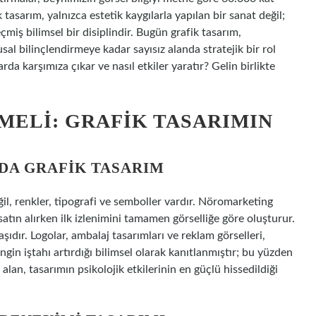
k tasarım, yalnızca estetik kaygılarla yapılan bir sanat değil;
eçmiş bilimsel bir disiplindir. Bugün grafik tasarım,
al bilinçlendirmeye kadar sayısız alanda stratejik bir rol
da karşımıza çıkar ve nasıl etkiler yaratır? Gelin birlikte
MELI: GRAFIK TASARIMIN
A GRAFIK TASARIM
il, renkler, tipografi ve semboller vardır. Nöromarketing
satın alırken ilk izlenimini tamamen görselliğe göre oluşturur.
şıdır. Logolar, ambalaj tasarımları ve reklam görselleri,
engin iştahı artırdığı bilimsel olarak kanıtlanmıştır; bu yüzden
alan, tasarımın psikolojik etkilerinin en güçlü hissedildiği