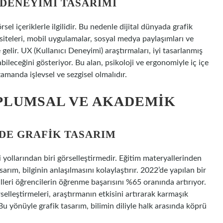
 DENEYIMI TASARIMI
el içeriklerle ilgilidir. Bu nedenle dijital dünyada grafik
iteleri, mobil uygulamalar, sosyal medya paylaşımları ve
e gelir. UX (Kullanıcı Deneyimi) araştırmaları, iyi tasarlanmış
abileceğini gösteriyor. Bu alan, psikoloji ve ergonomiyle iç içe
zamanda işlevsel ve sezgisel olmalıdır.
PLUMSAL VE AKADEMIK
MDE GRAFIK TASARIM
i yollarından biri görselleştirmedir. Eğitim materyallerinden
arım, bilginin anlaşılmasını kolaylaştırır. 2022’de yapılan bir
lleri öğrencilerin öğrenme başarısını %65 oranında artırıyor.
selleştirmeleri, araştırmanın etkisini artırarak karmaşık
. Bu yönüyle grafik tasarım, bilimin diliyle halk arasında köprü