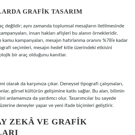
LARDA GRAFIK TASARIM
raç değildir; aynı zamanda toplumsal mesajların iletilmesinde
kampanyaları, insan hakları afişleri bu alanın örnekleridir.
ip kamu kampanyaları, mesajın hatırlanma oranını %78’e kadar
ografi seçimleri, mesajın hedef kitle üzerindeki etkisini
olojik bir araç olduğunu kanıtlar.
mi olarak da karşımıza çıkar. Deneysel tipografi çalışmaları,
onlar, görsel kültürün gelişimine katkı sağlar. Bu alan, bilimin
diğini anlamamıza da yardımcı olur. Tasarımcılar bu sayede
zerine deneyler yapar ve yeni ifade biçimleri geliştirir.
AY ZEKÂ VE GRAFIK
LARI