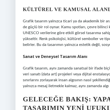
KÜLTÜREL VE KAMUSAL ALAN
Grafik tasarım yalnızca ticari ya da akademik bir a
de güçlü bir rol oynar. Kamu spotları, çevre bilinci 
UNESCO verilerine göre etkili görsel tasarıma sah
yükseltir. Renk psikolojisi, kültürel semboller ve tip
belirler. Bu da tasarımın yalnızca estetik değil, sosy
Sanat ve Deneysel Tasarım Alanı
Grafik tasarım, aynı zamanda sanatsal bir ifade biçi
veri sanatı (data art) projeleri veya dijital enstalasy
sınırlarını zorlayarak insan algısının nasıl şekillen
yalnızca mesaj iletmekle kalmaz, aynı zamanda algı ü
GELECEĞE BAKIŞ: YAP
TASARIMIN YENI UFUK