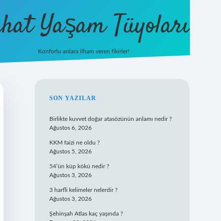
hat Yaşam Tüyoları
Konforlu anlara ilham veren fikirler!
ilbet yeni gi
SIDEBAR
SON YAZILAR
Birlikte kuvvet doğar atasözünün anlamı nedir ?
Ağustos 6, 2026
KKM faizi ne oldu ?
Ağustos 5, 2026
54’ün küp kökü nedir ?
Ağustos 3, 2026
3 harfli kelimeler nelerdir ?
Ağustos 3, 2026
Şehinşah Atlas kaç yaşında ?