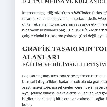
DIJITAL MEDYA VE KULLANICI
İnternette geçirdiğimiz sürenin %80’inden fazlası görs
tasarım, kullanıcı deneyiminin merkezindedir. Web s
dijital reklamlar, görsel tasarım sayesinde etkili hâl
bir arayüzün kullanıcı bağlılığını %200’e kadar artır
çalışır; çünkü bir tasarım yalnızca güzel değil, aynı 
GRAFIK TASARIMIN TO
ALANLARI
EĞITIM VE BILIMSEL İLETIŞI
Bilgi karmaşıklaştıkça, onu sadeleştirmenin en etkil
bilimsel infografiklere kadar birçok alanda grafik tas
araştırmaya göre, görsel öğeler içeren ders materya
Aynı şekilde bilimsel makalelerde kullanılan veri gör
bilgilerin daha geniş kitlelerce anlaşılmasını sağlar
kurar.