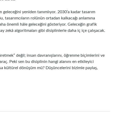
ın geleceğini yeniden tanımlıyor. 2030’a kadar tasarım
u, tasarımcıların rolünün ortadan kalkacağı anlamına
aha önemli hâle geleceğini gösteriyor. Geleceğin grafik
apay zekâ algoritmaları gibi disiplinlerle daha iç içe çalışacak.
üretmek” değil; insan davranışlarını, öğrenme biçimlerini ve
raç. Peki sen bu disiplinin hangi alanını en etkileyici
ksa kültürel dönüşüm mü? Düşüncelerini bizimle paylaş,