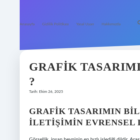
Anasayfa
Gizlilik Politikası
Yasal Uyarı
Hakkımızda
GRAFIK TASARIM
?
Tarih: Ekim 26, 2025
GRAFIK TASARIMIN BI
İLETIŞIMIN EVRENSEL 
Görsellik, insan beyninin en hızlı işlediği dildir. A