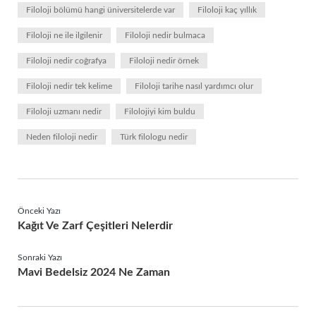
Filoloji bölümü hangi üniversitelerde var
Filoloji kaç yıllık
Filoloji ne ile ilgilenir
Filoloji nedir bulmaca
Filoloji nedir coğrafya
Filoloji nedir örnek
Filoloji nedir tek kelime
Filoloji tarihe nasıl yardımcı olur
Filoloji uzmanı nedir
Filolojiyi kim buldu
Neden filoloji nedir
Türk filologu nedir
Önceki Yazı
Kağıt Ve Zarf Çeşitleri Nelerdir
Sonraki Yazı
Mavi Bedelsiz 2024 Ne Zaman