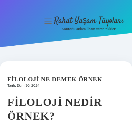
Rahat Yaşam Tüyoları
menüyü
aç
Konforlu anlara ilham veren fikirler!
Anasayfa
Gizlilik Politikası
Yasal Uyarı
FILOLOJI NE DEMEK ÖRNEK
Hakkımızda
Tarih: Ekim 30, 2024
FILOLOJI NEDIR
ÖRNEK?