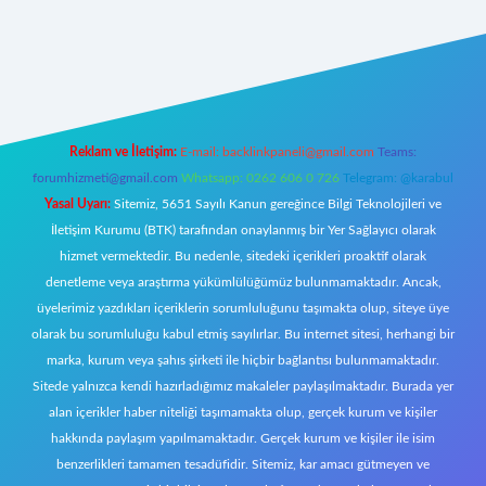
ş
ilbet giriş adresi
www.betexper.xyz/
Reklam ve İletişim:
E-mail:
backlinkpaneli@gmail.com
Teams:
forumhizmeti@gmail.com
Whatsapp: 0262 606 0 726
Telegram: @karabul
Yasal Uyarı:
Sitemiz, 5651 Sayılı Kanun gereğince Bilgi Teknolojileri ve
İletişim Kurumu (BTK) tarafından onaylanmış bir Yer Sağlayıcı olarak
hizmet vermektedir. Bu nedenle, sitedeki içerikleri proaktif olarak
denetleme veya araştırma yükümlülüğümüz bulunmamaktadır. Ancak,
üyelerimiz yazdıkları içeriklerin sorumluluğunu taşımakta olup, siteye üye
olarak bu sorumluluğu kabul etmiş sayılırlar. Bu internet sitesi, herhangi bir
marka, kurum veya şahıs şirketi ile hiçbir bağlantısı bulunmamaktadır.
Sitede yalnızca kendi hazırladığımız makaleler paylaşılmaktadır. Burada yer
alan içerikler haber niteliği taşımamakta olup, gerçek kurum ve kişiler
hakkında paylaşım yapılmamaktadır. Gerçek kurum ve kişiler ile isim
benzerlikleri tamamen tesadüfidir. Sitemiz, kar amacı gütmeyen ve