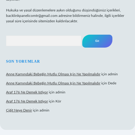
Hukuka ve yasal düzenlemelere aykırı olduğunu düşündüğünüz içerikleri,
backlinkpanelicomtr@gmail.com
adresine bildirmeniz halinde, ilgili içerikler
yasal süre içerisinde sitemizden kaldırılacaktır.
Arama
SON YORUMLAR
Anne Karnındaki Bebeğin Mutlu Olması Için Ne Yapılmalıdır
için
admin
Anne Karnındaki Bebeğin Mutlu Olması Için Ne Yapılmalıdır
için
Dede
Araf 176 Ne Demek Istiyor
için
admin
Araf 176 Ne Demek Istiyor
için
Kör
Çiğit Neye Denir
için
admin