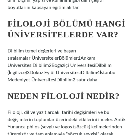
dilin biçimi, yapısı ve kullanımı gibi dilin çeşitli
boyutlarını kapsayan eğitim alırlar.
FILOLOJI BÖLÜMÜ HANGI
ÜNIVERSITELERDE VAR?
Dilbilim temel değerleri ve başarı
sıralamalarıÜniversitelerBölümler1Ankara
ÜniversitesiDilbilim2Boğaziçi ÜniversitesiDilbilim
(İngilizce)3Dokuz Eylül ÜniversitesiDilbilim4İstanbul
Medeniyet ÜniversitesiDilbilim2 satır daha
NEDEN FILOLOJI NEDIR?
Filoloji, dil ve yazıtlardaki tarihi değişimleri ve bu
değişimlerin toplumlar üzerindeki etkilerini inceler. Antik
Yunanca philos (sevgi) ve logos (sözcük) kelimelerinden
türemiştir ve tam anlamıyla “sözcük sevgisi” olarak