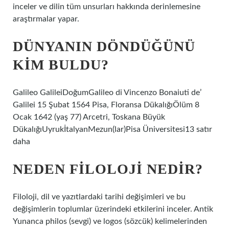
inceler ve dilin tüm unsurları hakkında derinlemesine
araştırmalar yapar.
DÜNYANIN DÖNDÜĞÜNÜ
KIM BULDU?
Galileo GalileiDoğumGalileo di Vincenzo Bonaiuti de’
Galilei 15 Şubat 1564 Pisa, Floransa DükalığıÖlüm 8
Ocak 1642 (yaş 77) Arcetri, Toskana Büyük
DükalığıUyrukİtalyanMezun(lar)Pisa Üniversitesi13 satır
daha
NEDEN FILOLOJI NEDIR?
Filoloji, dil ve yazıtlardaki tarihi değişimleri ve bu
değişimlerin toplumlar üzerindeki etkilerini inceler. Antik
Yunanca philos (sevgi) ve logos (sözcük) kelimelerinden