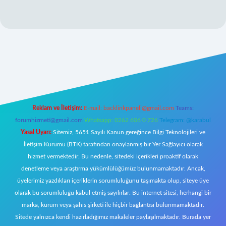
giriş
ilbet giriş adresi
www.betexper.xyz/
Reklam ve İletişim:
E-mail:
backlinkpaneli@gmail.com
Teams:
forumhizmeti@gmail.com
Whatsapp: 0262 606 0 726
Telegram: @karabul
Yasal Uyarı:
Sitemiz, 5651 Sayılı Kanun gereğince Bilgi Teknolojileri ve
İletişim Kurumu (BTK) tarafından onaylanmış bir Yer Sağlayıcı olarak
hizmet vermektedir. Bu nedenle, sitedeki içerikleri proaktif olarak
denetleme veya araştırma yükümlülüğümüz bulunmamaktadır. Ancak,
üyelerimiz yazdıkları içeriklerin sorumluluğunu taşımakta olup, siteye üye
olarak bu sorumluluğu kabul etmiş sayılırlar. Bu internet sitesi, herhangi bir
marka, kurum veya şahıs şirketi ile hiçbir bağlantısı bulunmamaktadır.
Sitede yalnızca kendi hazırladığımız makaleler paylaşılmaktadır. Burada yer