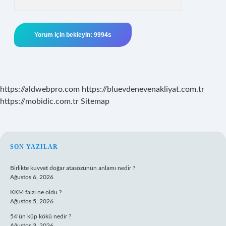
https://aldwebpro.com
https://bluevdenevenakliyat.com.tr
https://mobidic.com.tr
Sitemap
SIDEBAR
SON YAZILAR
Birlikte kuvvet doğar atasözünün anlamı nedir ?
Ağustos 6, 2026
KKM faizi ne oldu ?
Ağustos 5, 2026
54’ün küp kökü nedir ?
Ağustos 3, 2026