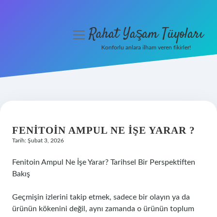
Rahat Yaşam Tüyoları
menüyü
aç
Konforlu anlara ilham veren fikirler!
Anasayfa
Gizlilik Politikası
Yasal Uyarı
FENITOIN AMPUL NE IŞE YARAR ?
Hakkımızda
Tarih: Şubat 3, 2026
Fenitoin Ampul Ne İşe Yarar? Tarihsel Bir Perspektiften
Bakış
Geçmişin izlerini takip etmek, sadece bir olayın ya da
ürünün kökenini değil, aynı zamanda o ürünün toplum