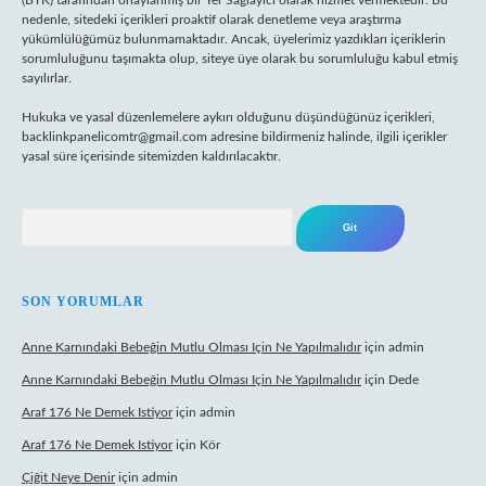
(BTK) tarafından onaylanmış bir Yer Sağlayıcı olarak hizmet vermektedir. Bu
nedenle, sitedeki içerikleri proaktif olarak denetleme veya araştırma
yükümlülüğümüz bulunmamaktadır. Ancak, üyelerimiz yazdıkları içeriklerin
sorumluluğunu taşımakta olup, siteye üye olarak bu sorumluluğu kabul etmiş
sayılırlar.
Hukuka ve yasal düzenlemelere aykırı olduğunu düşündüğünüz içerikleri,
backlinkpanelicomtr@gmail.com
adresine bildirmeniz halinde, ilgili içerikler
yasal süre içerisinde sitemizden kaldırılacaktır.
Arama
SON YORUMLAR
Anne Karnındaki Bebeğin Mutlu Olması Için Ne Yapılmalıdır
için
admin
Anne Karnındaki Bebeğin Mutlu Olması Için Ne Yapılmalıdır
için
Dede
Araf 176 Ne Demek Istiyor
için
admin
Araf 176 Ne Demek Istiyor
için
Kör
Çiğit Neye Denir
için
admin