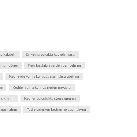
ç kalabilir
Ev kedisi sokakta kaç gün yaşar
zaman döner
Kedi bırakılan yerden geri gelir mi
Kedi evde yalnız kalmaya nasıl alıştırabilirim
mi
Kediler yalnız kalınca neden miyavlar
sıkılır mı
Kediler yolculukta strese girer mi
asıl alınır
Tatile giderken kedimi ne yapmalıyım