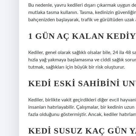
Bu nedenle, yavru kedileri dışarı çıkarmak uygun deği
mutlaka tasma kullanın. Tasma, kedinizin güvenliğin
bahçenizden başlayarak, trafik ve gürültüden uzak 
1 GÜN AÇ KALAN KEDIY
Kediler, genel olarak sağlıklı olsalar bile, 24 ila 4
hızla yağ yakmaya başlamasına ve ciddi sağlık sorunl
tutmak, sağlıkları için büyük bir risk oluşturur.
KEDI ESKI SAHIBINI U
Kediler, birlikte vakit geçirdikleri diğer evcil hayvan
insanları hatırlayabilir. Çalışmalar, bir kedinin uzu
fazla olduğunu göstermiştir. Ancak, kediler hatırla
KEDI SUSUZ KAÇ GÜN 