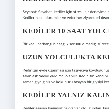
Seyahat: Seyahat, kediler için stresli bir deneyimdi
Kedilerin acil durumlar ve veteriner ziyaretleri dışı
KEDILER 10 SAAT YOLC
Bir kedi, herhangi bir sağlık sorunu olmadığı sürece
UZUN YOLCULUKTA KED
Kedinizin evde uzanması için taşıyıcıya koyduğunuz
sakinleştirmeye yardımcı olabilir. Kedinizin kendin
zaman giydiğiniz ve kokunuzu taşıyan bir giysiyi ked
KEDILER YALNIZ KALIN
Kediler esasen bağımsız hayvanlar olduğundan, kısa 