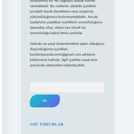
onaylanmış bir Yer Sağlayıcı olarak hizmet
vermektedir. Bu nedenle, sitedeki içerikleri
proaktif olarak denetleme veya araştırma
yükümlülüğümüz bulunmamaktadır. Ancak,
üyelerimiz yazdıkları içeriklerin sorumluluğunu
taşımakta olup, siteye üye olarak bu
sorumluluğu kabul etmiş sayılırlar.
Hukuka ve yasal düzenlemelere aykırı olduğunu
düşündüğünüz içerikleri,
backlinkpanelicomtr@gmail.com
adresine
bildirmeniz halinde, ilgili içerikler yasal süre
içerisinde sitemizden kaldırılacaktır.
Arama
SON YORUMLAR