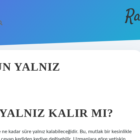
Ra
ÜN YALNIZ
 YALNIZ KALIR MI?
ne kadar süre yalnız kalabileceğidir. Bu, mutlak bir kesinlikle
cevap kediden kediye değişebilir. Uzmanlara göre yetişkin