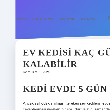
Anasayfa
Gizlilik Politikası
Yasal Uyarı
Hakkımızda
EV KEDISI KAÇ G
KALABILIR
Tarih: Ekim 30, 2024
KEDI EVDE 5 GÜN
Ancak asıl odaklanılması gereken şey kedilerin evde 
cevaplanması gereken bir sorudur ve aynı zamanda 