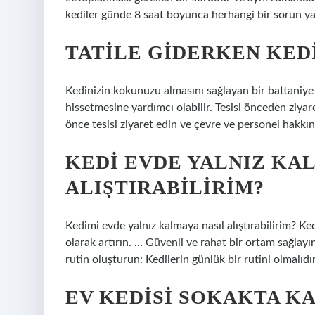
kediler günde 8 saat boyunca herhangi bir sorun yaş
TATILE GIDERKEN KED
Kedinizin kokunuzu almasını sağlayan bir battaniy
hissetmesine yardımcı olabilir. Tesisi önceden ziy
önce tesisi ziyaret edin ve çevre ve personel hakkın
KEDI EVDE YALNIZ KA
ALIŞTIRABILIRIM?
Kedimi evde yalnız kalmaya nasıl alıştırabilirim? Ked
olarak artırın. … Güvenli ve rahat bir ortam sağlayın
rutin oluşturun: Kedilerin günlük bir rutini olmalı
EV KEDISI SOKAKTA K