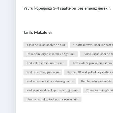
Yavru köpeğinizi 3-4 saatte bir beslemeniz gerekir.
Tarih:
Makaleler
1 gün aç kalan kediye ne olur
1 haftalık yavru kedi kaç saat a
Ev kedisini dışarı çıkarmak doğru mu
Evden kaçan kedi ne 
Kedi eski sahibini unutur mu
Kedi evde 5 gün yalnız kalır mı
Kedi susuz kaç gün yaşar
Kediler 10 saat yolculuk yapabilir 
Kediler yalnız kalınca strese girer mi
Kediler yalnız kalmaktan 
Kediyi gece odaya kapatmak doğru mu
Küsen kedinin gönlü n
Uzun yolculukta kedi nasıl sakinleştirilir