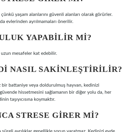
r çünkü yaşam alanlarını güvenli alanları olarak görürler.
nda evlerinden ayrılmamaları önerilir.
ULUK YAPABILIR MI?
 uzun mesafeler kat edebilir.
I NASIL SAKINLEŞTIRILIR?
 bir battaniye veya doldurulmuş hayvan, kedinizi
i güvende hissetmesini sağlamanın bir diğer yolu da, her
inin taşıyıcısına koymaktır.
CA STRESE GIRER MI?
süreli ayrılıklar genellikle sorun yaratmaz. Kedinizi evde