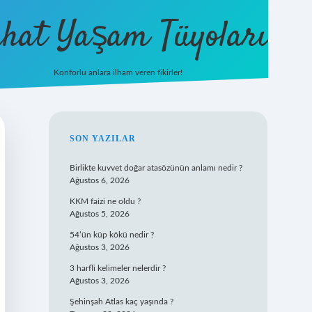
hat Yaşam Tüyoları
Konforlu anlara ilham veren fikirler!
ilbet yeni giriş
famecasino giriş
ilbet 
SIDEBAR
SON YAZILAR
Birlikte kuvvet doğar atasözünün anlamı nedir ?
Ağustos 6, 2026
KKM faizi ne oldu ?
Ağustos 5, 2026
54’ün küp kökü nedir ?
Ağustos 3, 2026
3 harfli kelimeler nelerdir ?
Ağustos 3, 2026
Şehinşah Atlas kaç yaşında ?