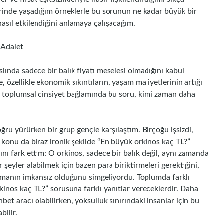
erinde yaşadığım örneklerle bu sorunun ne kadar büyük bir
nasıl etkilendiğini anlamaya çalışacağım.
 Adalet
lında sadece bir balık fiyatı meselesi olmadığını kabul
, özellikle ekonomik sıkıntıların, yaşam maliyetlerinin artığı
i, toplumsal cinsiyet bağlamında bu soru, kimi zaman daha
ru yürürken bir grup gençle karşılaştım. Birçoğu işsizdi,
i konu da biraz ironik şekilde “En büyük orkinos kaç TL?”
ı fark ettim: O orkinos, sadece bir balık değil, aynı zamanda
r şeyler alabilmek için bazen para biriktirmeleri gerektiğini,
ulaşmanın imkansız olduğunu simgeliyordu. Toplumda farklı
inos kaç TL?” sorusuna farklı yanıtlar vereceklerdir. Daha
hbet aracı olabilirken, yoksulluk sınırındaki insanlar için bu
bilir.