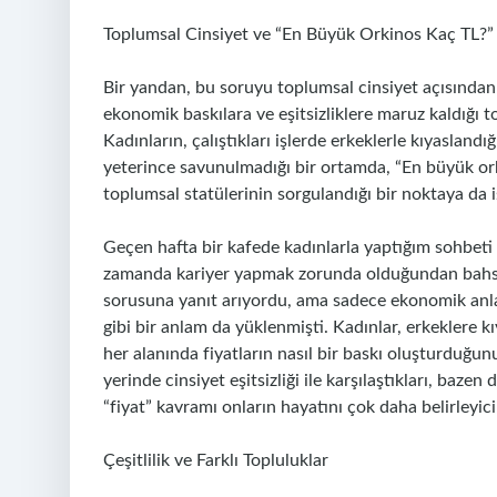
Toplumsal Cinsiyet ve “En Büyük Orkinos Kaç TL?” İ
Bir yandan, bu soruyu toplumsal cinsiyet açısından el
ekonomik baskılara ve eşitsizliklere maruz kaldığı 
Kadınların, çalıştıkları işlerde erkeklerle kıyasland
yeterince savunulmadığı bir ortamda, “En büyük ork
toplumsal statülerinin sorgulandığı bir noktaya da iş
Geçen hafta bir kafede kadınlarla yaptığım sohbeti 
zamanda kariyer yapmak zorunda olduğundan bahsed
sorusuna yanıt arıyordu, ama sadece ekonomik anlam
gibi bir anlam da yüklenmişti. Kadınlar, erkeklere k
her alanında fiyatların nasıl bir baskı oluşturduğunu 
yerinde cinsiyet eşitsizliği ile karşılaştıkları, baze
“fiyat” kavramı onların hayatını çok daha belirleyici 
Çeşitlilik ve Farklı Topluluklar