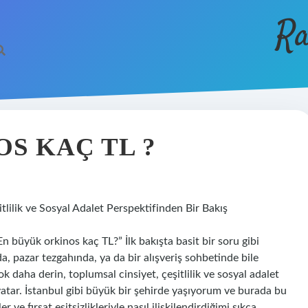
Ra
S KAÇ TL ?
lilik ve Sosyal Adalet Perspektifinden Bir Bakış
 büyük orkinos kaç TL?” İlk bakışta basit bir soru gibi
da, pazar tezgahında, ya da bir alışveriş sohbetinde bile
daha derin, toplumsal cinsiyet, çeşitlilik ve sosyal adalet
 yatar. İstanbul gibi büyük bir şehirde yaşıyorum ve burada bu
 ve fırsat eşitsizlikleriyle nasıl ilişkilendirdiğimi sıkça