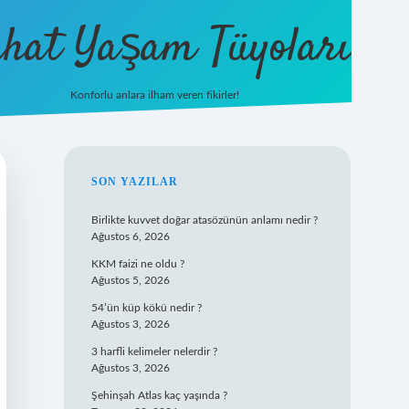
hat Yaşam Tüyoları
Konforlu anlara ilham veren fikirler!
ilbet yeni gi
SIDEBAR
SON YAZILAR
Birlikte kuvvet doğar atasözünün anlamı nedir ?
Ağustos 6, 2026
KKM faizi ne oldu ?
Ağustos 5, 2026
54’ün küp kökü nedir ?
Ağustos 3, 2026
3 harfli kelimeler nelerdir ?
Ağustos 3, 2026
Şehinşah Atlas kaç yaşında ?