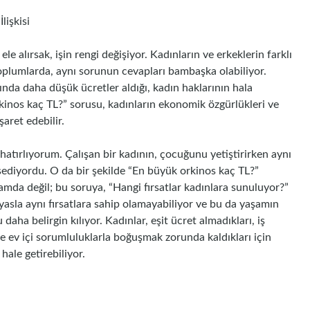
lişkisi
e alırsak, işin rengi değişiyor. Kadınların ve erkeklerin farklı
toplumlarda, aynı sorunun cevapları bambaşka olabiliyor.
ığında daha düşük ücretler aldığı, kadın haklarının hala
inos kaç TL?” sorusu, kadınların ekonomik özgürlükleri ve
aret edebilir.
hatırlıyorum. Çalışan bir kadının, çocuğunu yetiştirirken aynı
iyordu. O da bir şekilde “En büyük orkinos kaç TL?”
da değil; bu soruya, “Hangi fırsatlar kadınlara sunuluyor?”
ıyasla aynı fırsatlara sahip olamayabiliyor ve bu da yaşamın
daha belirgin kılıyor. Kadınlar, eşit ücret almadıkları, iş
n de ev içi sorumluluklarla boğuşmak zorunda kaldıkları için
hale getirebiliyor.