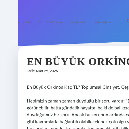
Anasayfa
Gizlilik Politikası
Yasal Uyarı
Hakkımızda
EN BÜYÜK ORKINO
Tarih: Mart 29, 2026
En Büyük Orkinos Kaç TL? Toplumsal Cinsiyet, Çeşit
Hepimizin zaman zaman duyduğu bir soru vardır: “En
görünebilir, hatta gündelik hayatta, belki de balıkçı
duyduğumuz bir soru. Ancak bu sorunun ardında çok 
gibi kavramlarla bağlantılı olabilecek pek çok olgu
tip soruları, gündelik yaşamla, toplumdaki eşitsizlikler