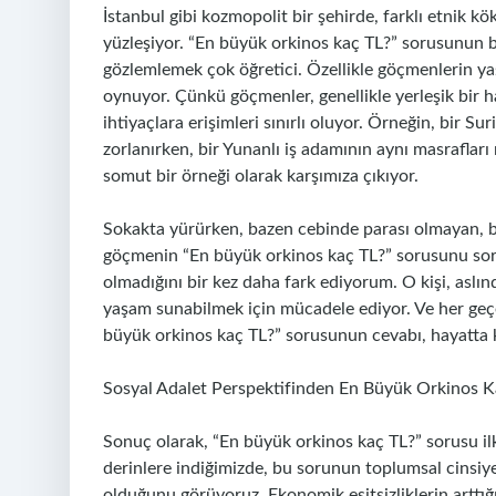
İstanbul gibi kozmopolit bir şehirde, farklı etnik k
yüzleşiyor. “En büyük orkinos kaç TL?” sorusunun bu 
gözlemlemek çok öğretici. Özellikle göçmenlerin yaşa
oynuyor. Çünkü göçmenler, genellikle yerleşik bir ha
ihtiyaçlara erişimleri sınırlı oluyor. Örneğin, bir S
zorlanırken, bir Yunanlı iş adamının aynı masraflar
somut bir örneği olarak karşımıza çıkıyor.
Sokakta yürürken, bazen cebinde parası olmayan, ba
göçmenin “En büyük orkinos kaç TL?” sorusunu sord
olmadığını bir kez daha fark ediyorum. O kişi, aslınd
yaşam sunabilmek için mücadele ediyor. Ve her geçe
büyük orkinos kaç TL?” sorusunun cevabı, hayatta k
Sosyal Adalet Perspektifinden En Büyük Orkinos K
Sonuç olarak, “En büyük orkinos kaç TL?” sorusu ilk
derinlere indiğimizde, bu sorunun toplumsal cinsiyet
olduğunu görüyoruz. Ekonomik eşitsizliklerin arttığı, f