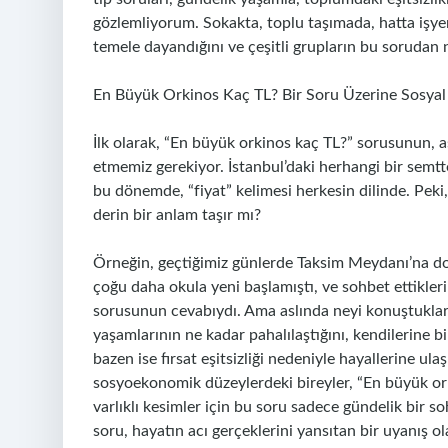
gözlemliyorum. Sokakta, toplu taşımada, hatta işy
temele dayandığını ve çeşitli grupların bu sorudan 
En Büyük Orkinos Kaç TL? Bir Soru Üzerine Sosyal
İlk olarak, “En büyük orkinos kaç TL?” sorusunun, as
etmemiz gerekiyor. İstanbul’daki herhangi bir semtte
bu dönemde, “fiyat” kelimesi herkesin dilinde. Pek
derin bir anlam taşır mı?
Örneğin, geçtiğimiz günlerde Taksim Meydanı’na doğ
çoğu daha okula yeni başlamıştı, ve sohbet ettikler
sorusunun cevabıydı. Ama aslında neyi konuştukların
yaşamlarının ne kadar pahalılaştığını, kendilerine bi
bazen ise fırsat eşitsizliği nedeniyle hayallerine 
sosyoekonomik düzeylerdeki bireyler, “En büyük ork
varlıklı kesimler için bu soru sadece gündelik bir so
soru, hayatın acı gerçeklerini yansıtan bir uyanış ola