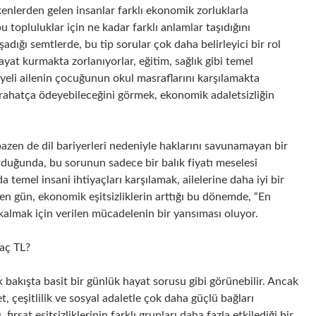
ökenlerden gelen insanlar farklı ekonomik zorluklarla
topluluklar için ne kadar farklı anlamlar taşıdığını
dığı semtlerde, bu tip sorular çok daha belirleyici bir rol
yat kurmakta zorlanıyorlar, eğitim, sağlık gibi temel
uriyeli ailenin çocuğunun okul masraflarını karşılamakta
ı rahatça ödeyebileceğini görmek, ekonomik adaletsizliğin
zen de dil bariyerleri nedeniyle haklarını savunamayan bir
uğunda, bu sorunun sadece bir balık fiyatı meselesi
a temel insani ihtiyaçları karşılamak, ailelerine daha iyi bir
n gün, ekonomik eşitsizliklerin arttığı bu dönemde, “En
almak için verilen mücadelenin bir yansıması oluyor.
aç TL?
 bakışta basit bir günlük hayat sorusu gibi görünebilir. Ancak
, çeşitlilik ve sosyal adaletle çok daha güçlü bağları
ırsat eşitsizliklerinin farklı grupları daha fazla etkilediği bir