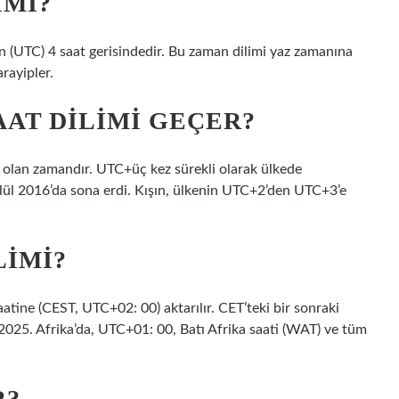
IMI?
 (UTC) 4 saat gerisindedir. Bu zaman dilimi yaz zamanına
rayipler.
AAT DILIMI GEÇER?
li olan zamandır. UTC+üç kez sürekli olarak ülkede
ylül 2016’da sona erdi. Kışın, ülkenin UTC+2’den UTC+3’e
LIMI?
atine (CEST, UTC+02: 00) aktarılır. CET’teki bir sonraki
m 2025. Afrika’da, UTC+01: 00, Batı Afrika saati (WAT) ve tüm
.
R?