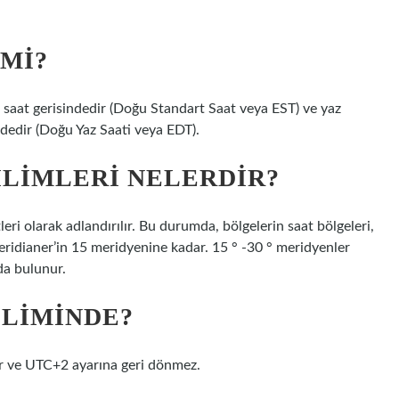
IMI?
ş saat gerisindedir (Doğu Standart Saat veya EST) ve yaz
ndedir (Doğu Yaz Saati veya EDT).
ILIMLERI NELERDIR?
i olarak adlandırılır. Bu durumda, bölgelerin saat bölgeleri,
idianer’in 15 meridyenine kadar. 15 ° -30 ° meridyenler
da bulunur.
ILIMINDE?
ır ve UTC+2 ayarına geri dönmez.