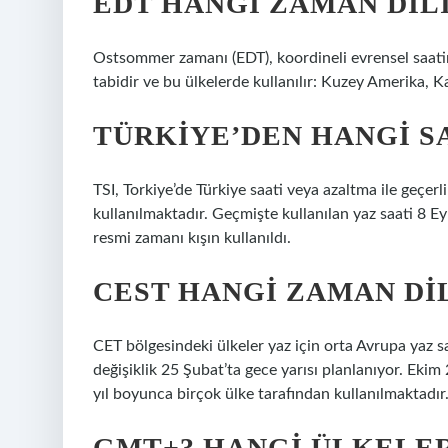
EDT HANGI ZAMAN DIL
Ostsommer zamanı (EDT), koordineli evrensel saatin
tabidir ve bu ülkelerde kullanılır: Kuzey Amerika, Ka
TÜRKIYE’DEN HANGI S
TSI, Torkiye’de Türkiye saati veya azaltma ile geçer
kullanılmaktadır. Geçmişte kullanılan yaz saati 8 E
resmi zamanı kışın kullanıldı.
CEST HANGI ZAMAN DI
CET bölgesindeki ülkeler yaz için orta Avrupa yaz sa
değişiklik 25 Şubat’ta gece yarısı planlanıyor. Eki
yıl boyunca birçok ülke tarafından kullanılmaktadır
GMT+3 HANGI ÜLKELE