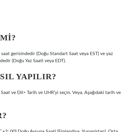
IMI?
ş saat gerisindedir (Doğu Standart Saat veya EST) ve yaz
ndedir (Doğu Yaz Saati veya EDT).
SIL YAPILIR?
r> Saat ve Dil> Tarih ve UHR’yi seçin. Veya. Aşağıdaki tarih ve
R?
UTC+2: 00) Doğu Avrupa Saati (Finlandiya, Yunanistan), Orta