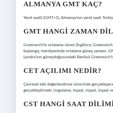
ALMANYA GMT KAÇ?
Yerel saatli (GMT+1), Almanya’nın yerel saati Torkiye
GMT HANGI ZAMAN DIL
Greenwich’in ortalama süresi (İngilizce: Greenwic
başlangıç meridyeninde ortalama güneş zamanı. GMT,
Londra’nın güneydoğusundaki Banliyö Greenwich’te
CET AÇILIMI NEDIR?
Çevresel etki değerlendirme sürecinde gerçekleşece
gerçekleştirmek; Uygulama, inşaat, inşaat, inşaat v
CST HANGI SAAT DILIM