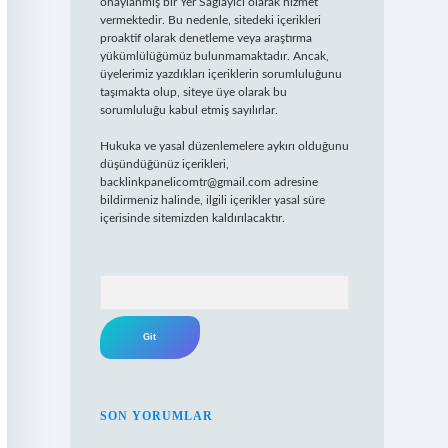
onaylanmış bir Yer Sağlayıcı olarak hizmet
vermektedir. Bu nedenle, sitedeki içerikleri
proaktif olarak denetleme veya araştırma
yükümlülüğümüz bulunmamaktadır. Ancak,
üyelerimiz yazdıkları içeriklerin sorumluluğunu
taşımakta olup, siteye üye olarak bu
sorumluluğu kabul etmiş sayılırlar.
Hukuka ve yasal düzenlemelere aykırı olduğunu
düşündüğünüz içerikleri,
backlinkpanelicomtr@gmail.com
adresine
bildirmeniz halinde, ilgili içerikler yasal süre
içerisinde sitemizden kaldırılacaktır.
Arama
SON YORUMLAR