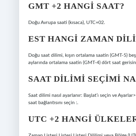
GMT +2 HANGI SAAT?
Doğu Avrupa saati (kısaca), UTC+02.
EST HANGI ZAMAN DIL
Doğu saat dilimi, kışın ortalama saatin (GMT-5) be
aylarında ortalama saatin (GMT-4) dört saat gerisi
SAAT DILIMI SEÇIMI NA
Saat dilimi nasıl ayarlanır: Başlat’ı seçin ve Ayarla
saat bağlantısını seçin :.
UTC +2 HANGI ÜLKELE
Zaman Listesi Listesi Listesi Dililimi veya Bölge (