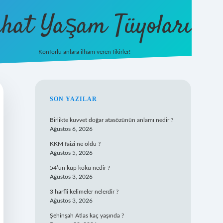
hat Yaşam Tüyoları
Konforlu anlara ilham veren fikirler!
ilbet yeni giriş
famecasino giriş
ilbet 
SIDEBAR
SON YAZILAR
Birlikte kuvvet doğar atasözünün anlamı nedir ?
Ağustos 6, 2026
KKM faizi ne oldu ?
Ağustos 5, 2026
54’ün küp kökü nedir ?
Ağustos 3, 2026
3 harfli kelimeler nelerdir ?
Ağustos 3, 2026
Şehinşah Atlas kaç yaşında ?