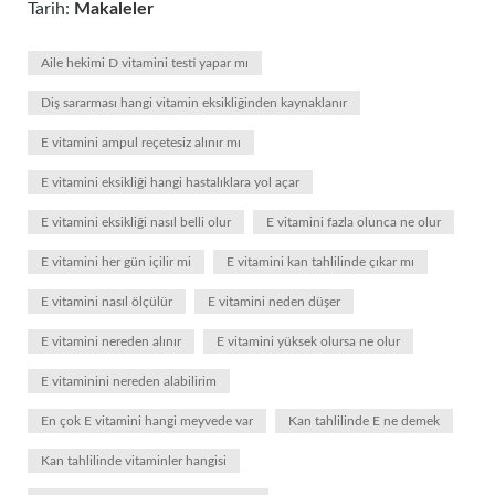
Tarih:
Makaleler
Aile hekimi D vitamini testi yapar mı
Diş sararması hangi vitamin eksikliğinden kaynaklanır
E vitamini ampul reçetesiz alınır mı
E vitamini eksikliği hangi hastalıklara yol açar
E vitamini eksikliği nasıl belli olur
E vitamini fazla olunca ne olur
E vitamini her gün içilir mi
E vitamini kan tahlilinde çıkar mı
E vitamini nasıl ölçülür
E vitamini neden düşer
E vitamini nereden alınır
E vitamini yüksek olursa ne olur
E vitaminini nereden alabilirim
En çok E vitamini hangi meyvede var
Kan tahlilinde E ne demek
Kan tahlilinde vitaminler hangisi