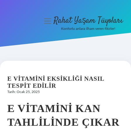
Rahat Yaşam Tüyoları
menüyü
aç
Konforlu anlara ilham veren fikirler!
Anasayfa
Gizlilik Politikası
Yasal Uyarı
E VITAMINI EKSIKLIĞI NASIL
Hakkımızda
TESPIT EDILIR
Tarih: Ocak 25, 2025
E VITAMINI KAN
TAHLILINDE ÇIKAR