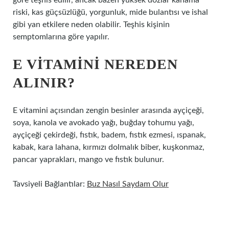
göre teşhis edilir, ancak bazen yüksek dozlar kanama
riski, kas güçsüzlüğü, yorgunluk, mide bulantısı ve ishal
gibi yan etkilere neden olabilir. Teşhis kişinin
semptomlarına göre yapılır.
E VITAMINI NEREDEN
ALINIR?
E vitamini açısından zengin besinler arasında ayçiçeği,
soya, kanola ve avokado yağı, buğday tohumu yağı,
ayçiçeği çekirdeği, fıstık, badem, fıstık ezmesi, ıspanak,
kabak, kara lahana, kırmızı dolmalık biber, kuşkonmaz,
pancar yaprakları, mango ve fıstık bulunur.
Tavsiyeli Bağlantılar:
Buz Nasıl Saydam Olur