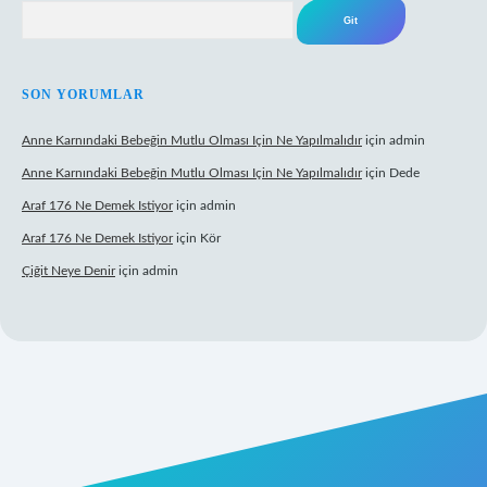
Arama
SON YORUMLAR
Anne Karnındaki Bebeğin Mutlu Olması Için Ne Yapılmalıdır
için
admin
Anne Karnındaki Bebeğin Mutlu Olması Için Ne Yapılmalıdır
için
Dede
Araf 176 Ne Demek Istiyor
için
admin
Araf 176 Ne Demek Istiyor
için
Kör
Çiğit Neye Denir
için
admin
bet giriş adresi
www.betexper.xyz/