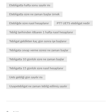
Etebligatta hafta sonu sayılır mı
Etebligatta süre ne zaman başlar örnek
Etebliğde süre nasıl hesaplanır
PTT UETS etebligat nedir
Tebliğ tarihinden itibaren 1 hafta nasıl hesaplanır
Tebligat geldikten kaç gün sonra işe başlanır
Tebligata cevap verme süresi ne zaman başlar
Tebligatta 10 günlük süre ne zaman başlar
Tebligatta 15 günlük süre nasıl hesaplanır
Uets geldiği gün sayılır mı
Uyapetebligat ne zaman tebliğ edilmiş sayılır