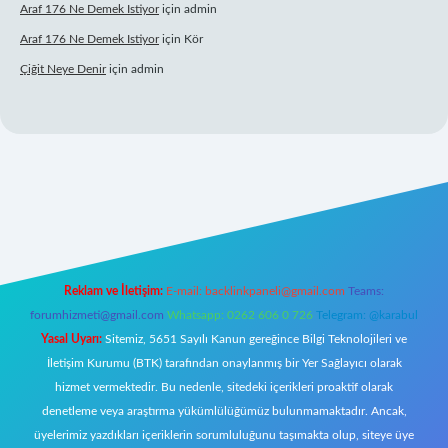
Araf 176 Ne Demek Istiyor
için
admin
Araf 176 Ne Demek Istiyor
için
Kör
Çiğit Neye Denir
için
admin
bet yeni giriş
famecasino giriş
ilbet giriş adresi
www.betexper.xyz/
Reklam ve İletişim:
E-mail:
backlinkpaneli@gmail.com
Teams:
forumhizmeti@gmail.com
Whatsapp: 0262 606 0 726
Telegram: @karabul
Yasal Uyarı:
Sitemiz, 5651 Sayılı Kanun gereğince Bilgi Teknolojileri ve
İletişim Kurumu (BTK) tarafından onaylanmış bir Yer Sağlayıcı olarak
hizmet vermektedir. Bu nedenle, sitedeki içerikleri proaktif olarak
denetleme veya araştırma yükümlülüğümüz bulunmamaktadır. Ancak,
üyelerimiz yazdıkları içeriklerin sorumluluğunu taşımakta olup, siteye üye