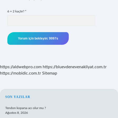
6 + 2 kaçtır?
*
https://aldwebpro.com
https://bluevdenevenakliyat.com.tr
https://mobidic.com.tr
Sitemap
SIDEBAR
SON YAZILAR
Tendon koparsa acı olur mu ?
Ağustos 8, 2026