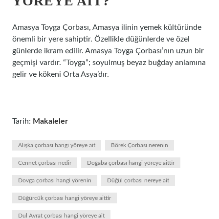
YÖREYE AIT?
Amasya Toyga Çorbası, Amasya ilinin yemek kültüründe
önemli bir yere sahiptir. Özellikle düğünlerde ve özel
günlerde ikram edilir. Amasya Toyga Çorbası’nın uzun bir
geçmişi vardır. “Toyga”; soyulmuş beyaz buğday anlamına
gelir ve kökeni Orta Asya’dır.
Tarih:
Makaleler
Alişka çorbası hangi yöreye ait
Börek Çorbası nerenin
Cennet çorbası nedir
Doğaba çorbası hangi yöreye aittir
Dovga çorbası hangi yörenin
Düğül çorbası nereye ait
Düğürcük çorbası hangi yöreye aittir
Dul Avrat çorbası hangi yöreye ait