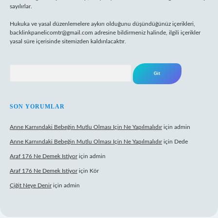
sayılırlar.
Hukuka ve yasal düzenlemelere aykırı olduğunu düşündüğünüz içerikleri,
backlinkpanelicomtr@gmail.com
adresine bildirmeniz halinde, ilgili içerikler
yasal süre içerisinde sitemizden kaldırılacaktır.
Arama
SON YORUMLAR
Anne Karnındaki Bebeğin Mutlu Olması Için Ne Yapılmalıdır
için
admin
Anne Karnındaki Bebeğin Mutlu Olması Için Ne Yapılmalıdır
için
Dede
Araf 176 Ne Demek Istiyor
için
admin
Araf 176 Ne Demek Istiyor
için
Kör
Çiğit Neye Denir
için
admin