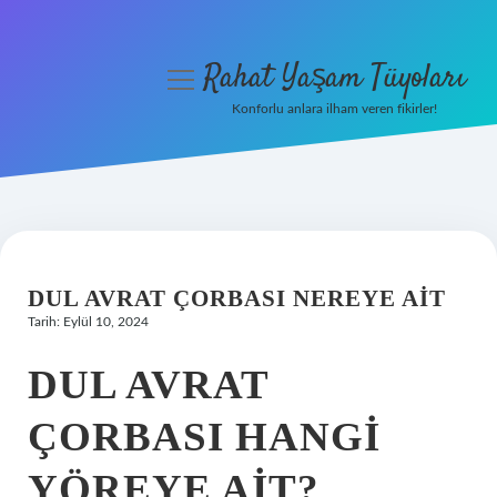
Rahat Yaşam Tüyoları
menüyü
aç
Konforlu anlara ilham veren fikirler!
Anasayfa
Gizlilik Politikası
Yasal Uyarı
DUL AVRAT ÇORBASI NEREYE AIT
Hakkımızda
Tarih: Eylül 10, 2024
DUL AVRAT
ÇORBASI HANGI
YÖREYE AIT?