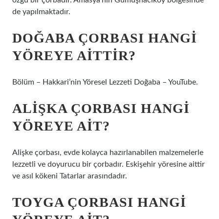
özgü bir çorbadır. Amasya’nın Gümüşhacıköy bölgesinde
de yapılmaktadır.
DOĞABA ÇORBASI HANGI
YÖREYE AITTIR?
Bölüm – Hakkari’nin Yöresel Lezzeti Doğaba – YouTube.
ALIŞKA ÇORBASI HANGI
YÖREYE AIT?
Alişke çorbası, evde kolayca hazırlanabilen malzemelerle
lezzetli ve doyurucu bir çorbadır. Eskişehir yöresine aittir
ve asıl kökeni Tatarlar arasındadır.
TOYGA ÇORBASI HANGI