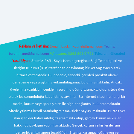
ş
ilbet giriş adresi
www.betexper.xyz/
Reklam ve İletişim:
E-mail:
backlinkpaneli@gmail.com
Teams:
forumhizmeti@gmail.com
Whatsapp: 0262 606 0 726
Telegram: @karabul
Yasal Uyarı:
Sitemiz, 5651 Sayılı Kanun gereğince Bilgi Teknolojileri ve
İletişim Kurumu (BTK) tarafından onaylanmış bir Yer Sağlayıcı olarak
hizmet vermektedir. Bu nedenle, sitedeki içerikleri proaktif olarak
denetleme veya araştırma yükümlülüğümüz bulunmamaktadır. Ancak,
üyelerimiz yazdıkları içeriklerin sorumluluğunu taşımakta olup, siteye üye
olarak bu sorumluluğu kabul etmiş sayılırlar. Bu internet sitesi, herhangi bir
marka, kurum veya şahıs şirketi ile hiçbir bağlantısı bulunmamaktadır.
Sitede yalnızca kendi hazırladığımız makaleler paylaşılmaktadır. Burada yer
alan içerikler haber niteliği taşımamakta olup, gerçek kurum ve kişiler
hakkında paylaşım yapılmamaktadır. Gerçek kurum ve kişiler ile isim
benzerlikleri tamamen tesadüfidir. Sitemiz, kar amacı gütmeyen ve