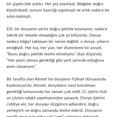
bir şüphe bile yoktu: Her şey planlıydı. Belgeler doğru
klasördeydi, sunum hazırlığı yapılmıştı ve artık sadece bir
adım kalmıştı.
Elif, bir dosyanın yerini doğru şekilde koymanın, sadece
teknik bir mesele olmadığını çok iyi biliyordu. Dosya
sadece bilgiyi saklayan bir nesne değildi; o dosya, yılların
emeğiydi. Her tuş, her yazı, her düzenleme bir anıydı.
“Bunu doğru şekilde teslim etmeliyim,” diye düşündü.
“Her şeyin olması gerektiği gibi yerli yerinde olduğuna
emin olmalıyım.”
Bir tarafta olan Ahmet ise dosyanın fiziksel dünyasında
kayboluyordu. Ahmet, dosyaların nasıl konulması
gerektiği konusunda her zaman çok netti. O, işlerin hızlı
ve çözüm odaklı yapılmasından yanaydı. Dosya işlerini
ciddiye alır, her dosyayı düzgünce adlandırır, doğru
yerleştirir ve doğru zamanda teslim ederdi. Dosyanın
içeriği onun için daha çok “veri” anlamına geliyordu.