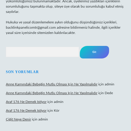
yükümlülüğümüz bulunmamaktadır. Ancak, üyelerimiz yazdıkları içeriklerin
sorumluluğunu taşımakta olup, siteye üye olarak bu sorumluluğu kabul etmiş
sayılırlar.
Hukuka ve yasal düzenlemelere aykırı olduğunu düşündüğünüz içerikleri,
backlinkpanelicomtr@gmail.com
adresine bildirmeniz halinde, ilgili içerikler
yasal süre içerisinde sitemizden kaldırılacaktır.
Arama
SON YORUMLAR
Anne Karnındaki Bebeğin Mutlu Olması Için Ne Yapılmalıdır
için
admin
Anne Karnındaki Bebeğin Mutlu Olması Için Ne Yapılmalıdır
için
Dede
Araf 176 Ne Demek Istiyor
için
admin
Araf 176 Ne Demek Istiyor
için
Kör
Çiğit Neye Denir
için
admin