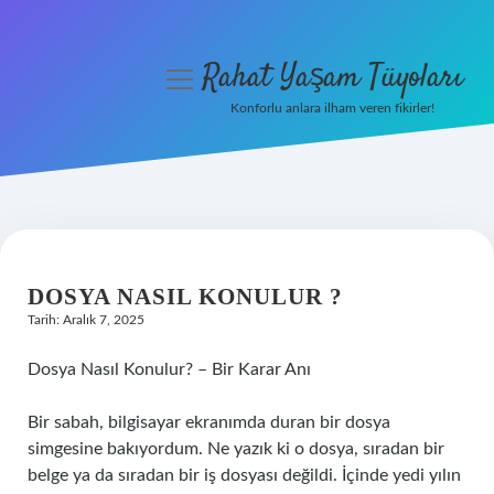
Rahat Yaşam Tüyoları
menüyü
aç
Konforlu anlara ilham veren fikirler!
Anasayfa
Gizlilik Politikası
Yasal Uyarı
DOSYA NASIL KONULUR ?
Hakkımızda
Tarih: Aralık 7, 2025
Dosya Nasıl Konulur? – Bir Karar Anı
Bir sabah, bilgisayar ekranımda duran bir dosya
simgesine bakıyordum. Ne yazık ki o dosya, sıradan bir
belge ya da sıradan bir iş dosyası değildi. İçinde yedi yılın