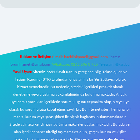
ilbet yeni giriş
famecasino giriş
ilbet giriş adresi
www.betexper.xyz
Reklam ve İletişim:
E-mail:
backlinkpaneli@gmail.com
Teams:
forumhizmeti@gmail.com
Whatsapp: 0262 606 0 726
Telegram: @karabul
Yasal Uyarı:
Sitemiz, 5651 Sayılı Kanun gereğince Bilgi Teknolojileri ve
İletişim Kurumu (BTK) tarafından onaylanmış bir Yer Sağlayıcı olarak
hizmet vermektedir. Bu nedenle, sitedeki içerikleri proaktif olarak
denetleme veya araştırma yükümlülüğümüz bulunmamaktadır. Ancak,
üyelerimiz yazdıkları içeriklerin sorumluluğunu taşımakta olup, siteye üye
olarak bu sorumluluğu kabul etmiş sayılırlar. Bu internet sitesi, herhangi bir
marka, kurum veya şahıs şirketi ile hiçbir bağlantısı bulunmamaktadır.
Sitede yalnızca kendi hazırladığımız makaleler paylaşılmaktadır. Burada yer
alan içerikler haber niteliği taşımamakta olup, gerçek kurum ve kişiler
hakkında paylaşım yapılmamaktadır. Gerçek kurum ve kişiler ile isim