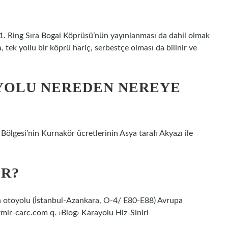
1. Ring Sıra Bogai Köprüsü’nün yayınlanması da dahil olmak
, tek yollu bir köprü hariç, serbestçe olması da bilinir ve
OLU NEREDEN NEREYE
ölgesi’nin Kurnakör ücretlerinin Asya tarafı Akyazı ile
IR?
ian otoyolu (İstanbul-Azankara, O-4/ E80-E88) Avrupa
mir-carc.com q. ›Blog› Karayolu Hiz-Siniri