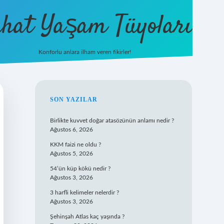
hat Yaşam Tüyoları
Konforlu anlara ilham veren fikirler!
ilbet yeni giriş
famecasino giriş
il
SIDEBAR
SON YAZILAR
Birlikte kuvvet doğar atasözünün anlamı nedir ?
Ağustos 6, 2026
KKM faizi ne oldu ?
Ağustos 5, 2026
54’ün küp kökü nedir ?
Ağustos 3, 2026
3 harfli kelimeler nelerdir ?
Ağustos 3, 2026
Şehinşah Atlas kaç yaşında ?