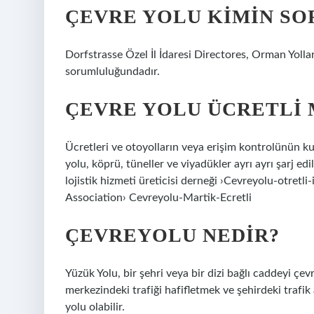
ÇEVRE YOLU KIMIN S
Dorfstrasse Özel İl İdaresi Directores, Orman Yolla
sorumluluğundadır.
ÇEVRE YOLU ÜCRETLI 
Ücretleri ve otoyolların veya erişim kontrolünün kul
yolu, köprü, tüneller ve viyadükler ayrı ayrı şarj edi
lojistik hizmeti üreticisi derneği ›Cevreyolu-otretl
Association› Cevreyolu-Martik-Ecretli
ÇEVREYOLU NEDIR?
Yüzük Yolu, bir şehri veya bir dizi bağlı caddeyi çev
merkezindeki trafiği hafifletmek ve şehirdeki trafik 
yolu olabilir.