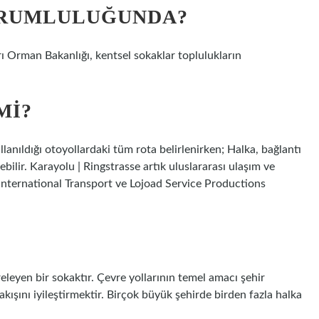
ORUMLULUĞUNDA?
rı Orman Bakanlığı, kentsel sokaklar toplulukların
MI?
lanıldığı otoyollardaki tüm rota belirlenirken; Halka, bağlantı
lebilir. Karayolu | Ringstrasse artık uluslararası ulaşım ve
i-international Transport ve Lojoad Service Productions
releyen bir sokaktır. Çevre yollarının temel amacı şehir
akışını iyileştirmektir. Birçok büyük şehirde birden fazla halka