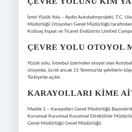
ÇEVRE YOLUNU KIM YA
İzmir Yüzük Yolu – Aydin Autobahnprojekt, T.C. Ulaşt
Müdürlüğü Otoyolları Genel Müdürlüğü tarafından y
Kutluaş İnşaat ve Ticaret Endüstrisi Limited Compan
ÇEVRE YOLU OTOYOL 
Yüzük yolu, İstanbul üzerinden otoyol olan Autobahn 
otoyolda, ücret ancak 15 Temmuz’da şehitlerin köprü 
Türkiye’de açıldı.
KARAYOLLARI KIME AI
Madde 1 – Karayolları Genel Müdürlüğü Bayındırlık B
Kurumsal Kurumsal Kurumsal Direktörler Müdürl
Genel Müdürlüğü Genel Müdürlüğü