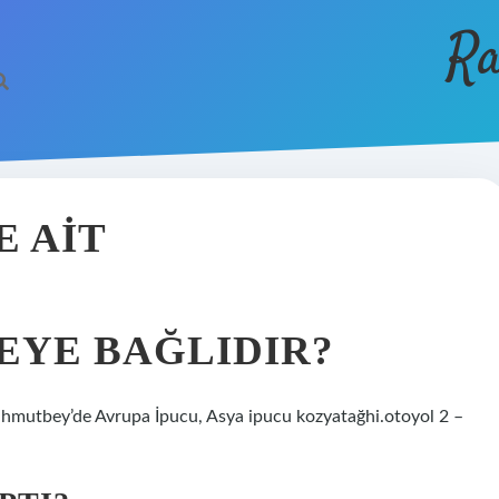
Ra
E AIT
EYE BAĞLIDIR?
Mahmutbey’de Avrupa İpucu, Asya ipucu kozyatağhi.otoyol 2 –