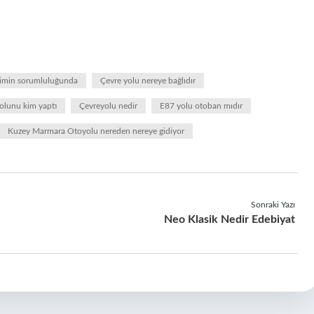
kimin sorumluluğunda
Çevre yolu nereye bağlıdır
olunu kim yaptı
Çevreyolu nedir
E87 yolu otoban mıdır
Kuzey Marmara Otoyolu nereden nereye gidiyor
Sonraki Yazı
Neo Klasik Nedir Edebiyat