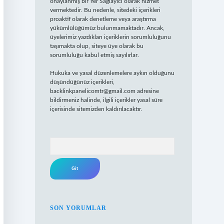
onaylanmış bir Yer Sağlayıcı olarak hizmet
vermektedir. Bu nedenle, sitedeki içerikleri
proaktif olarak denetleme veya araştırma
yükümlülüğümüz bulunmamaktadır. Ancak,
üyelerimiz yazdıkları içeriklerin sorumluluğunu
taşımakta olup, siteye üye olarak bu
sorumluluğu kabul etmiş sayılırlar.
Hukuka ve yasal düzenlemelere aykırı olduğunu
düşündüğünüz içerikleri,
backlinkpanelicomtr@gmail.com
adresine
bildirmeniz halinde, ilgili içerikler yasal süre
içerisinde sitemizden kaldırılacaktır.
Arama
SON YORUMLAR