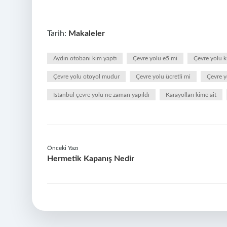
Tarih:
Makaleler
Aydın otobanı kim yaptı
Çevre yolu e5 mi
Çevre yolu 
Çevre yolu otoyol mudur
Çevre yolu ücretli mi
Çevre y
İstanbul çevre yolu ne zaman yapıldı
Karayolları kime ait
Önceki Yazı
Hermetik Kapanış Nedir