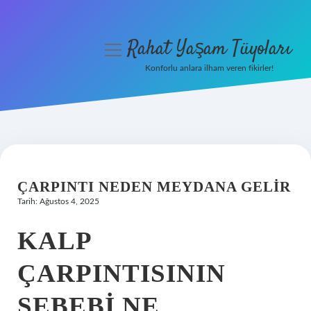
Rahat Yaşam Tüyoları
menüyü
aç
Konforlu anlara ilham veren fikirler!
Anasayfa
Gizlilik Politikası
Yasal Uyarı
ÇARPINTI NEDEN MEYDANA GELIR
Hakkımızda
Tarih: Ağustos 4, 2025
KALP
ÇARPINTISININ
SEBEBI NE