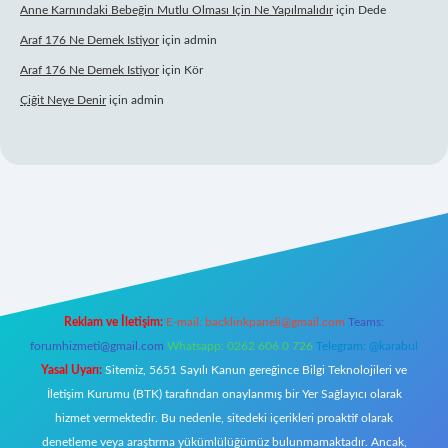
Anne Karnındaki Bebeğin Mutlu Olması Için Ne Yapılmalıdır
için
Dede
Araf 176 Ne Demek Istiyor
için
admin
Araf 176 Ne Demek Istiyor
için
Kör
Çiğit Neye Denir
için
admin
bet yeni giriş
famecasino giriş
ilbet giriş adresi
www.betexper.xyz/
Reklam ve İletişim:
E-mail:
backlinkpaneli@gmail.com
Teams:
forumhizmeti@gmail.com
Whatsapp: 0262 606 0 726
Telegram: @karabul
Yasal Uyarı:
Sitemiz, 5651 Sayılı Kanun gereğince Bilgi Teknolojileri ve
İletişim Kurumu (BTK) tarafından onaylanmış bir Yer Sağlayıcı olarak
hizmet vermektedir. Bu nedenle, sitedeki içerikleri proaktif olarak
denetleme veya araştırma yükümlülüğümüz bulunmamaktadır. Ancak,