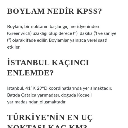
BOYLAM NEDIR KPSS?
Boylam, bir noktanın başlangıç ​​meridyeninden
(Greenwich) uzaklığı olup derece (°), dakika (‘) ve saniye
(“) olarak ifade edilir. Boylamlar yalnızca yerel saati
etkiler.
İSTANBUL KAÇINCI
ENLEMDE?
İstanbul, 41°K 29°D koordinatlarında yer almaktadır.
Batıda Çatalca yarımadası, doğuda Kocaeli
yarımadasından oluşmaktadır.
TÜRKIYE’NIN EN UÇ
NOKTASI KAÇ KM?