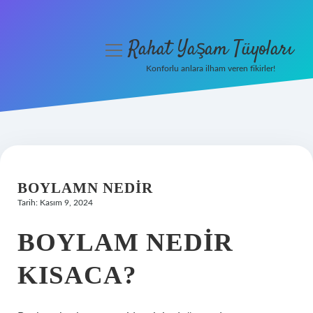
Rahat Yaşam Tüyoları
menüyü
aç
Konforlu anlara ilham veren fikirler!
Anasayfa
Gizlilik Politikası
Yasal Uyarı
BOYLAMN NEDIR
Hakkımızda
Tarih: Kasım 9, 2024
BOYLAM NEDIR
KISACA?