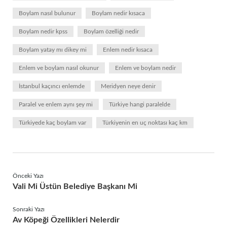
Boylam nasıl bulunur
Boylam nedir kısaca
Boylam nedir kpss
Boylam özelliği nedir
Boylam yatay mı dikey mi
Enlem nedir kısaca
Enlem ve boylam nasıl okunur
Enlem ve boylam nedir
İstanbul kaçıncı enlemde
Meridyen neye denir
Paralel ve enlem aynı şey mi
Türkiye hangi paralelde
Türkiyede kaç boylam var
Türkiyenin en uç noktası kaç km
Önceki Yazı
Vali Mi Üstün Belediye Başkanı Mi
Sonraki Yazı
Av Köpeği Özellikleri Nelerdir