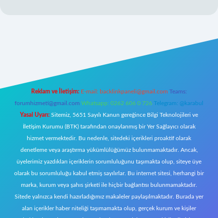
ş
ilbet giriş adresi
www.betexper.xyz/
Reklam ve İletişim:
E-mail:
backlinkpaneli@gmail.com
Teams:
forumhizmeti@gmail.com
Whatsapp: 0262 606 0 726
Telegram: @karabul
Yasal Uyarı:
Sitemiz, 5651 Sayılı Kanun gereğince Bilgi Teknolojileri ve
İletişim Kurumu (BTK) tarafından onaylanmış bir Yer Sağlayıcı olarak
hizmet vermektedir. Bu nedenle, sitedeki içerikleri proaktif olarak
denetleme veya araştırma yükümlülüğümüz bulunmamaktadır. Ancak,
üyelerimiz yazdıkları içeriklerin sorumluluğunu taşımakta olup, siteye üye
olarak bu sorumluluğu kabul etmiş sayılırlar. Bu internet sitesi, herhangi bir
marka, kurum veya şahıs şirketi ile hiçbir bağlantısı bulunmamaktadır.
Sitede yalnızca kendi hazırladığımız makaleler paylaşılmaktadır. Burada yer
alan içerikler haber niteliği taşımamakta olup, gerçek kurum ve kişiler