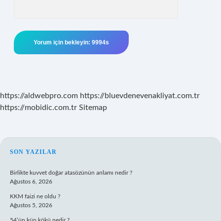
https://aldwebpro.com
https://bluevdenevenakliyat.com.tr
https://mobidic.com.tr
Sitemap
SIDEBAR
SON YAZILAR
Birlikte kuvvet doğar atasözünün anlamı nedir ?
Ağustos 6, 2026
KKM faizi ne oldu ?
Ağustos 5, 2026
54’ün küp kökü nedir ?