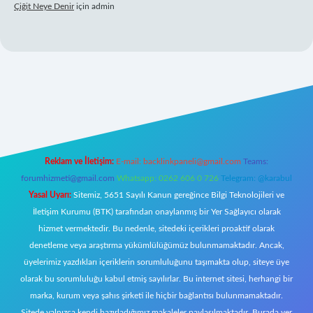
Çiğit Neye Denir
için
admin
et giriş adresi
www.betexper.xyz/
Reklam ve İletişim:
E-mail:
backlinkpaneli@gmail.com
Teams:
forumhizmeti@gmail.com
Whatsapp: 0262 606 0 726
Telegram: @karabul
Yasal Uyarı:
Sitemiz, 5651 Sayılı Kanun gereğince Bilgi Teknolojileri ve
İletişim Kurumu (BTK) tarafından onaylanmış bir Yer Sağlayıcı olarak
hizmet vermektedir. Bu nedenle, sitedeki içerikleri proaktif olarak
denetleme veya araştırma yükümlülüğümüz bulunmamaktadır. Ancak,
üyelerimiz yazdıkları içeriklerin sorumluluğunu taşımakta olup, siteye üye
olarak bu sorumluluğu kabul etmiş sayılırlar. Bu internet sitesi, herhangi bir
marka, kurum veya şahıs şirketi ile hiçbir bağlantısı bulunmamaktadır.
Sitede yalnızca kendi hazırladığımız makaleler paylaşılmaktadır. Burada yer