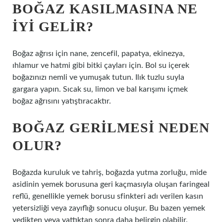
BOĞAZ KASILMASINA NE
IYI GELIR?
Boğaz ağrısı için nane, zencefil, papatya, ekinezya,
ıhlamur ve hatmi gibi bitki çayları için. Bol su içerek
boğazınızı nemli ve yumuşak tutun. Ilık tuzlu suyla
gargara yapın. Sıcak su, limon ve bal karışımı içmek
boğaz ağrısını yatıştıracaktır.
BOĞAZ GERILMESI NEDEN
OLUR?
Boğazda kuruluk ve tahriş, boğazda yutma zorluğu, mide
asidinin yemek borusuna geri kaçmasıyla oluşan faringeal
reflü, genellikle yemek borusu sfinkteri adı verilen kasın
yetersizliği veya zayıflığı sonucu oluşur. Bu bazen yemek
yedikten veya yattıktan sonra daha belirgin olabilir.