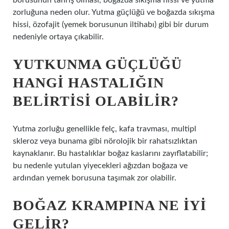
borusunun tahriş olması, boğazda sıkışma hissi ve yutma
zorluğuna neden olur. Yutma güçlüğü ve boğazda sıkışma
hissi, özofajit (yemek borusunun iltihabı) gibi bir durum
nedeniyle ortaya çıkabilir.
YUTKUNMA GÜÇLÜĞÜ
HANGI HASTALIĞIN
BELIRTISI OLABILIR?
Yutma zorluğu genellikle felç, kafa travması, multipl
skleroz veya bunama gibi nörolojik bir rahatsızlıktan
kaynaklanır. Bu hastalıklar boğaz kaslarını zayıflatabilir;
bu nedenle yutulan yiyecekleri ağızdan boğaza ve
ardından yemek borusuna taşımak zor olabilir.
BOĞAZ KRAMPINA NE IYI
GELIR?