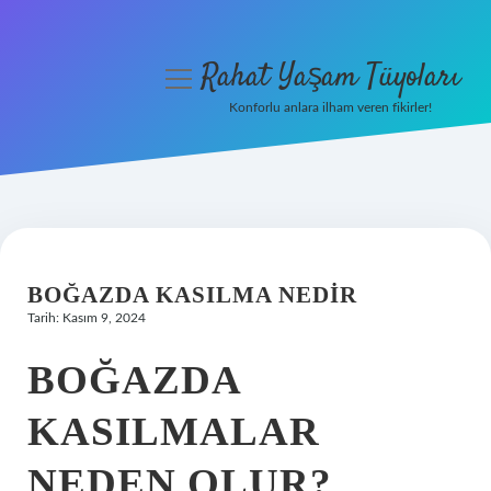
Rahat Yaşam Tüyoları
menüyü
aç
Konforlu anlara ilham veren fikirler!
Anasayfa
Gizlilik Politikası
Yasal Uyarı
BOĞAZDA KASILMA NEDIR
Hakkımızda
Tarih: Kasım 9, 2024
BOĞAZDA
KASILMALAR
NEDEN OLUR?