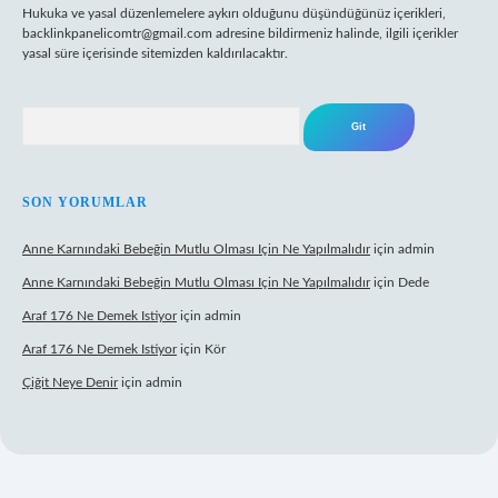
Hukuka ve yasal düzenlemelere aykırı olduğunu düşündüğünüz içerikleri,
backlinkpanelicomtr@gmail.com
adresine bildirmeniz halinde, ilgili içerikler
yasal süre içerisinde sitemizden kaldırılacaktır.
Arama
SON YORUMLAR
Anne Karnındaki Bebeğin Mutlu Olması Için Ne Yapılmalıdır
için
admin
Anne Karnındaki Bebeğin Mutlu Olması Için Ne Yapılmalıdır
için
Dede
Araf 176 Ne Demek Istiyor
için
admin
Araf 176 Ne Demek Istiyor
için
Kör
Çiğit Neye Denir
için
admin