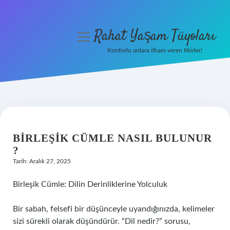
Rahat Yaşam Tüyoları
menüyü
aç
Konforlu anlara ilham veren fikirler!
Anasayfa
Gizlilik Politikası
Yasal Uyarı
BIRLEŞIK CÜMLE NASIL BULUNUR
Hakkımızda
?
Tarih: Aralık 27, 2025
Birleşik Cümle: Dilin Derinliklerine Yolculuk
Bir sabah, felsefi bir düşünceyle uyandığınızda, kelimeler
sizi sürekli olarak düşündürür. “Dil nedir?” sorusu,