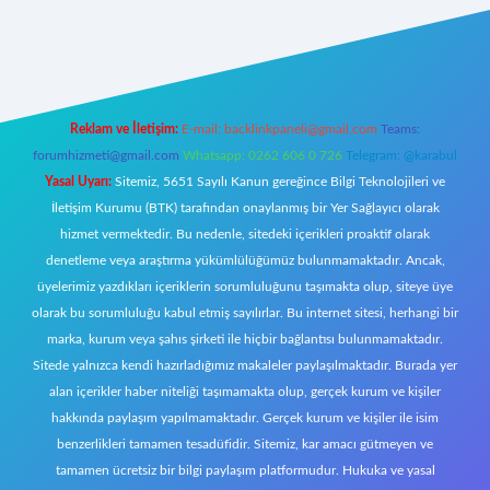
asino giriş
ilbet giriş adresi
www.betexper.xyz/
Reklam ve İletişim:
E-mail:
backlinkpaneli@gmail.com
Teams:
forumhizmeti@gmail.com
Whatsapp: 0262 606 0 726
Telegram: @karabul
Yasal Uyarı:
Sitemiz, 5651 Sayılı Kanun gereğince Bilgi Teknolojileri ve
İletişim Kurumu (BTK) tarafından onaylanmış bir Yer Sağlayıcı olarak
hizmet vermektedir. Bu nedenle, sitedeki içerikleri proaktif olarak
denetleme veya araştırma yükümlülüğümüz bulunmamaktadır. Ancak,
üyelerimiz yazdıkları içeriklerin sorumluluğunu taşımakta olup, siteye üye
olarak bu sorumluluğu kabul etmiş sayılırlar. Bu internet sitesi, herhangi bir
marka, kurum veya şahıs şirketi ile hiçbir bağlantısı bulunmamaktadır.
Sitede yalnızca kendi hazırladığımız makaleler paylaşılmaktadır. Burada yer
alan içerikler haber niteliği taşımamakta olup, gerçek kurum ve kişiler
hakkında paylaşım yapılmamaktadır. Gerçek kurum ve kişiler ile isim
benzerlikleri tamamen tesadüfidir. Sitemiz, kar amacı gütmeyen ve
tamamen ücretsiz bir bilgi paylaşım platformudur. Hukuka ve yasal