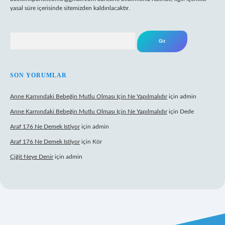
yasal süre içerisinde sitemizden kaldırılacaktır.
Arama
SON YORUMLAR
Anne Karnındaki Bebeğin Mutlu Olması Için Ne Yapılmalıdır
için
admin
Anne Karnındaki Bebeğin Mutlu Olması Için Ne Yapılmalıdır
için
Dede
Araf 176 Ne Demek Istiyor
için
admin
Araf 176 Ne Demek Istiyor
için
Kör
Çiğit Neye Denir
için
admin
ilbet yeni giriş
famecasino giriş
ilbet giriş adresi
www.betexper.xyz