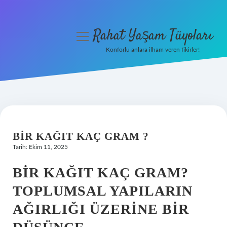
Rahat Yaşam Tüyoları
menüyü
aç
Konforlu anlara ilham veren fikirler!
Anasayfa
Gizlilik Politikası
Yasal Uyarı
BIR KAĞIT KAÇ GRAM ?
Hakkımızda
Tarih: Ekim 11, 2025
BIR KAĞIT KAÇ GRAM?
TOPLUMSAL YAPILARIN
AĞIRLIĞI ÜZERINE BIR