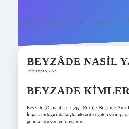
Anasayfa
Gizlilik Politikası
Yasal Uyarı
Hakkımızda
BEYZÂDE NASIL Y
Tarih: Ocak 6, 2025
BEYZADE KIMLER
Beyzade (Osmanlıca: بيجزاد; Kürtçe: Begzade; Sırp-Hırvatça: Begzadići; Romence: Beizadea), Osmanlı
İmparatorluğu’nda soylu ailelerden gelen ve imparat
generallere verilen unvandır.