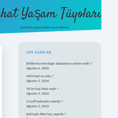
hat Yaşam Tüyoları
Konforlu anlara ilham veren fikirler!
ilbet yeni giriş
famecasino giriş
ilbet
SIDEBAR
SON YAZILAR
Birlikte kuvvet doğar atasözünün anlamı nedir ?
Ağustos 6, 2026
KKM faizi ne oldu ?
Ağustos 5, 2026
54’ün küp kökü nedir ?
Ağustos 3, 2026
3 harfli kelimeler nelerdir ?
Ağustos 3, 2026
Şehinşah Atlas kaç yaşında ?