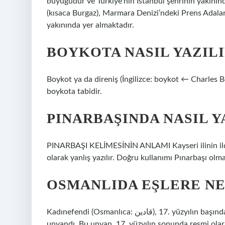
büyüğüdür ve Türkiye’nin İstanbul şehrinin yakını
(kısaca Burgaz), Marmara Denizi’ndeki Prens Adalar
yakınında yer almaktadır.
BOYKOTA NASIL YAZILI
Boykot ya da direniş (İngilizce: boykot ← Charles Bo
boykota tabidir.
PINARBAŞINDA NASIL Y
PINARBAŞI KELİMESİNİN ANLAMI Kayseri ilinin ilçele
olarak yanlış yazılır. Doğru kullanımı Pınarbaşı olmal
OSMANLIDA EŞLERE NE
Kadınefendi (Osmanlıca: قادین), 17. yüzyılın başında Osmanlı İmparatorluğu Sultanının dört eşine verilen
unvandı. Bu unvan, 17. yüzyılın sonunda resmi olara