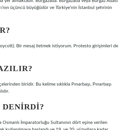
nda yer almaktadır. Burgazada. Burgazada veya Burgaz Adası
ı’nın üçüncü büyüğüdür ve Türkiye’nin İstanbul şehrinin
R?
ycott). Bir mesaj iletmek istiyorum. Protesto girişimleri de
AZILIR?
rinden biridir. Bu kelime sıklıkla Pınarbaşı, Pınarbaşı
ıdır.
 DENIRDI?
k kullanılmaya başlandı ve 19. ve 20. yüzyıllara kadar