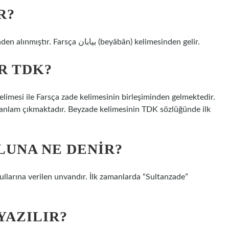
R?
Menşei. Osmanlı Türkçesi بیابان (beyâbân) kelimesinden alınmıştır. Farsça بیابان (beyâbân) kelimesinden gelir.
R TDK?
imesi ile Farsça zade kelimesinin birleşiminden gelmektedir.
anlam çıkmaktadır. Beyzade kelimesinin TDK sözlüğünde ilk
LUNA NE DENIR?
ullarına verilen unvandır. İlk zamanlarda “Sultanzade”
YAZILIR?