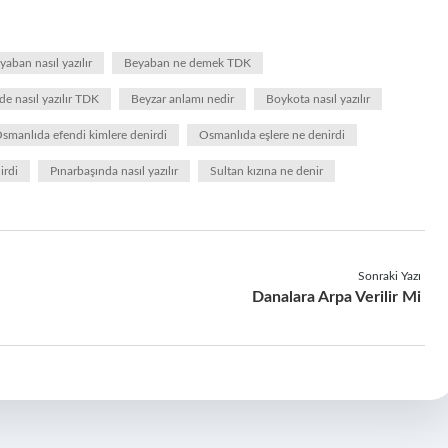
yaban nasıl yazılır
Beyaban ne demek TDK
e nasıl yazılır TDK
Beyzar anlamı nedir
Boykota nasıl yazılır
smanlıda efendi kimlere denirdi
Osmanlıda eşlere ne denirdi
irdi
Pınarbaşında nasıl yazılır
Sultan kızına ne denir
Sonraki Yazı
Danalara Arpa Verilir Mi