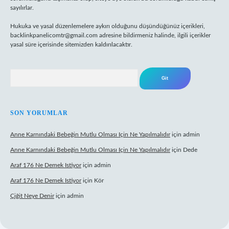
sayılırlar.
Hukuka ve yasal düzenlemelere aykırı olduğunu düşündüğünüz içerikleri,
backlinkpanelicomtr@gmail.com
adresine bildirmeniz halinde, ilgili içerikler
yasal süre içerisinde sitemizden kaldırılacaktır.
Arama
SON YORUMLAR
Anne Karnındaki Bebeğin Mutlu Olması Için Ne Yapılmalıdır
için
admin
Anne Karnındaki Bebeğin Mutlu Olması Için Ne Yapılmalıdır
için
Dede
Araf 176 Ne Demek Istiyor
için
admin
Araf 176 Ne Demek Istiyor
için
Kör
Çiğit Neye Denir
için
admin