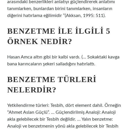
arasındaki benzerlikleri anlatıyı güçlendirerek anlatımı
tanımlarken, bunlardan birini tanımlarken, insanların
diğerini hatırlama eğilimidir ”(Akksan, 1995: 511).
BENZETME ILE ILGILI 5
ÖRNEK NEDIR?
Hasan Amca altın gibi bir kalbi vardı. (… Sokaktaki kavga
bana karıncaların şekeri salladığını hatırlattı.
BENZETME TÜRLERI
NELERDIR?
Yetkilendirme türleri: Tesbih, dört element dahil. Örneğin
“Ahmet Aslan Güçlü”. … Güçlendirilmiş Analoji: Analoji
akla gelebilecek bir Tesbih değildir. … Yalın benzetme:
Analoji ve benzetmenin yönü akla gelebilecek bir Tesbih