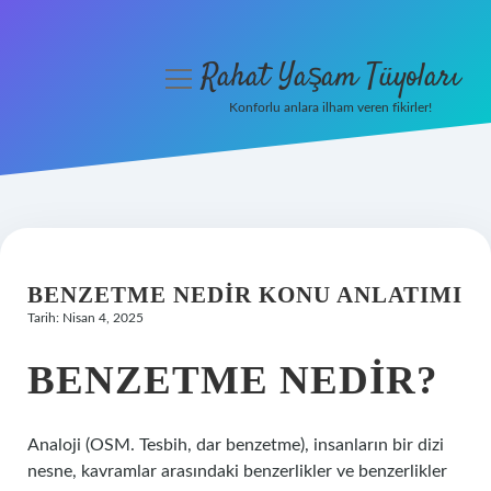
Rahat Yaşam Tüyoları
menüyü
aç
Konforlu anlara ilham veren fikirler!
Anasayfa
Gizlilik Politikası
Yasal Uyarı
BENZETME NEDIR KONU ANLATIMI
Hakkımızda
Tarih: Nisan 4, 2025
BENZETME NEDIR?
Analoji (OSM. Tesbih, dar benzetme), insanların bir dizi
nesne, kavramlar arasındaki benzerlikler ve benzerlikler