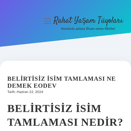
Rahat Yaşam Tüyoları
menüyü
aç
Konforlu anlara ilham veren fikirler!
Anasayfa
Gizlilik Politikası
Yasal Uyarı
BELIRTISIZ ISIM TAMLAMASI NE
Hakkımızda
DEMEK EODEV
Tarih: Haziran 22, 2024
BELIRTISIZ İSIM
TAMLAMASI NEDIR?