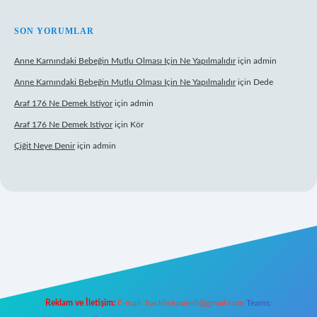
SON YORUMLAR
Anne Karnındaki Bebeğin Mutlu Olması Için Ne Yapılmalıdır
için
admin
Anne Karnındaki Bebeğin Mutlu Olması Için Ne Yapılmalıdır
için
Dede
Araf 176 Ne Demek Istiyor
için
admin
Araf 176 Ne Demek Istiyor
için
Kör
Çiğit Neye Denir
için
admin
ş
ilbet giriş adresi
www.betexper.xyz/
Reklam ve İletişim:
E-mail:
backlinkpaneli@gmail.com
Teams: