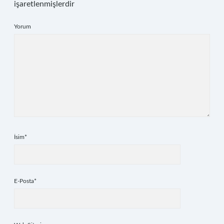
işaretlenmişlerdir
Yorum
İsim*
E-Posta*