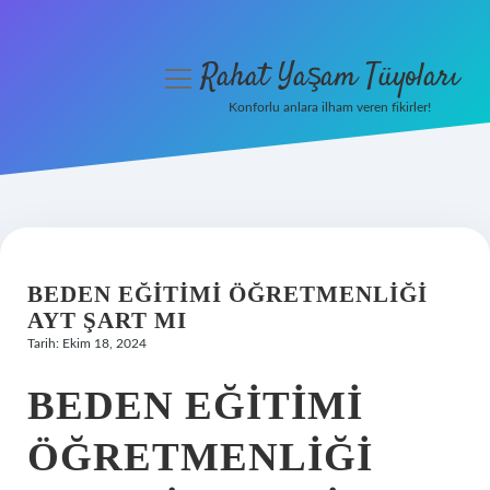
Rahat Yaşam Tüyoları
menüyü
aç
Konforlu anlara ilham veren fikirler!
Anasayfa
Gizlilik Politikası
Yasal Uyarı
BEDEN EĞITIMI ÖĞRETMENLIĞI
Hakkımızda
AYT ŞART MI
Tarih: Ekim 18, 2024
BEDEN EĞITIMI
ÖĞRETMENLIĞI