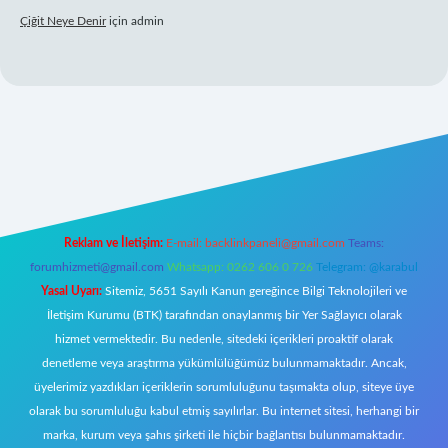
Çiğit Neye Denir
için
admin
et giriş adresi
www.betexper.xyz/
Reklam ve İletişim:
E-mail:
backlinkpaneli@gmail.com
Teams:
forumhizmeti@gmail.com
Whatsapp: 0262 606 0 726
Telegram: @karabul
Yasal Uyarı:
Sitemiz, 5651 Sayılı Kanun gereğince Bilgi Teknolojileri ve
İletişim Kurumu (BTK) tarafından onaylanmış bir Yer Sağlayıcı olarak
hizmet vermektedir. Bu nedenle, sitedeki içerikleri proaktif olarak
denetleme veya araştırma yükümlülüğümüz bulunmamaktadır. Ancak,
üyelerimiz yazdıkları içeriklerin sorumluluğunu taşımakta olup, siteye üye
olarak bu sorumluluğu kabul etmiş sayılırlar. Bu internet sitesi, herhangi bir
marka, kurum veya şahıs şirketi ile hiçbir bağlantısı bulunmamaktadır.