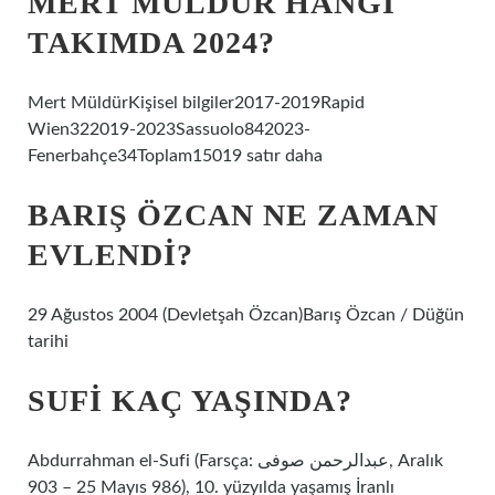
MERT MÜLDÜR HANGI
TAKIMDA 2024?
Mert MüldürKişisel bilgiler2017-2019Rapid
Wien322019-2023Sassuolo842023-
Fenerbahçe34Toplam15019 satır daha
BARIŞ ÖZCAN NE ZAMAN
EVLENDI?
29 Ağustos 2004 (Devletşah Özcan)Barış Özcan / Düğün
tarihi
SUFI KAÇ YAŞINDA?
Abdurrahman el-Sufi (Farsça: عبدالرحمن صوفی‎, Aralık
903 – 25 Mayıs 986), 10. yüzyılda yaşamış İranlı