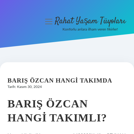
Rahat Yaşam Tüyoları
menüyü
aç
Konforlu anlara ilham veren fikirler!
Anasayfa
Gizlilik Politikası
Yasal Uyarı
BARIŞ ÖZCAN HANGI TAKIMDA
Hakkımızda
Tarih: Kasım 30, 2024
BARIŞ ÖZCAN
HANGI TAKIMLI?