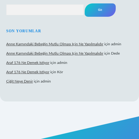
Arama
SON YORUMLAR
Anne Karnındaki Bebeğin Mutlu Olması Için Ne Yapılmalıdır
için
admin
Anne Karnındaki Bebeğin Mutlu Olması Için Ne Yapılmalıdır
için
Dede
Araf 176 Ne Demek Istiyor
için
admin
Araf 176 Ne Demek Istiyor
için
Kör
Çiğit Neye Denir
için
admin
iş
ilbet giriş adresi
www.betexper.xyz/