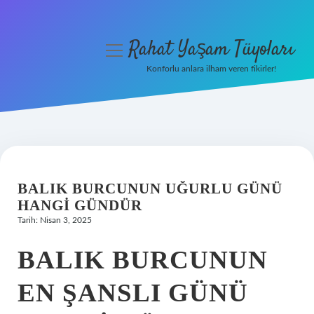
Rahat Yaşam Tüyoları
menüyü
aç
Konforlu anlara ilham veren fikirler!
Anasayfa
Gizlilik Politikası
Yasal Uyarı
BALIK BURCUNUN UĞURLU GÜNÜ
Hakkımızda
HANGI GÜNDÜR
Tarih: Nisan 3, 2025
BALIK BURCUNUN
EN ŞANSLI GÜNÜ