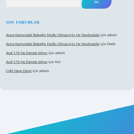
SON YORUMLAR
Anne Karnındaki Bebeğin Mutlu Olması Için Ne Yapılmalıdır
için
admin
Anne Karnındaki Bebeğin Mutlu Olması Için Ne Yapılmalıdır
için
Dede
Araf 176 Ne Demek Istiyor
için
admin
Araf 176 Ne Demek Istiyor
için
Kör
Çiğit Neye Denir
için
admin
ino giriş
ilbet giriş adresi
www.betexper.xyz/