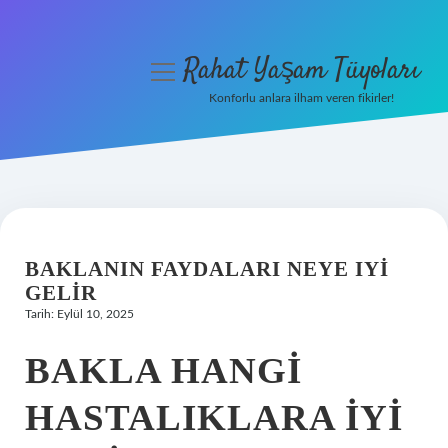
Rahat Yaşam Tüyoları
menüyü
aç
Konforlu anlara ilham veren fikirler!
Anasayfa
Gizlilik Politikası
Yasal Uyarı
BAKLANIN FAYDALARI NEYE IYI
Hakkımızda
GELIR
Tarih: Eylül 10, 2025
BAKLA HANGI
HASTALIKLARA IYI