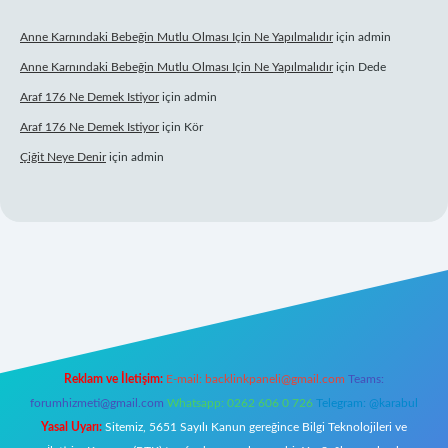
Anne Karnındaki Bebeğin Mutlu Olması Için Ne Yapılmalıdır
için
admin
Anne Karnındaki Bebeğin Mutlu Olması Için Ne Yapılmalıdır
için
Dede
Araf 176 Ne Demek Istiyor
için
admin
Araf 176 Ne Demek Istiyor
için
Kör
Çiğit Neye Denir
için
admin
ilbet giriş adresi
www.betexper.xyz/
Reklam ve İletişim:
E-mail:
backlinkpaneli@gmail.com
Teams:
forumhizmeti@gmail.com
Whatsapp: 0262 606 0 726
Telegram: @karabul
Yasal Uyarı:
Sitemiz, 5651 Sayılı Kanun gereğince Bilgi Teknolojileri ve