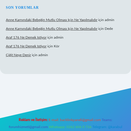
SON YORUMLAR
Anne Karnındaki Bebeğin Mutlu Olması Için Ne Yapılmalıdır
için
admin
Anne Karnındaki Bebeğin Mutlu Olması Için Ne Yapılmalıdır
için
Dede
Araf 176 Ne Demek Istiyor
için
admin
Araf 176 Ne Demek Istiyor
için
Kör
Çiğit Neye Denir
için
admin
 giriş
ilbet giriş adresi
www.betexper.xyz/
Reklam ve İletişim:
E-mail:
backlinkpaneli@gmail.com
Teams:
forumhizmeti@gmail.com
Whatsapp: 0262 606 0 726
Telegram: @karabul