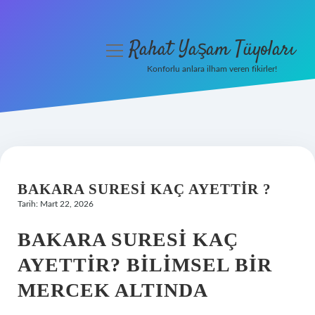
Rahat Yaşam Tüyoları
menüyü
aç
Konforlu anlara ilham veren fikirler!
Anasayfa
Gizlilik Politikası
Yasal Uyarı
BAKARA SURESI KAÇ AYETTIR ?
Hakkımızda
Tarih: Mart 22, 2026
BAKARA SURESI KAÇ
AYETTIR? BILIMSEL BIR
MERCEK ALTINDA