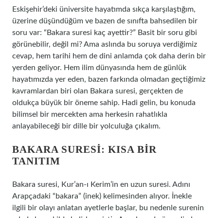
Eskişehir’deki üniversite hayatımda sıkça karşılaştığım,
üzerine düşündüğüm ve bazen de sınıfta bahsedilen bir
soru var: “Bakara suresi kaç ayettir?” Basit bir soru gibi
görünebilir, değil mi? Ama aslında bu soruya verdiğimiz
cevap, hem tarihi hem de dini anlamda çok daha derin bir
yerden geliyor. Hem ilim dünyasında hem de günlük
hayatımızda yer eden, bazen farkında olmadan geçtiğimiz
kavramlardan biri olan Bakara suresi, gerçekten de
oldukça büyük bir öneme sahip. Hadi gelin, bu konuda
bilimsel bir mercekten ama herkesin rahatlıkla
anlayabileceği bir dille bir yolculuğa çıkalım.
BAKARA SURESI: KISA BIR
TANITIM
Bakara suresi, Kur’an-ı Kerim’in en uzun suresi. Adını
Arapçadaki “bakara” (inek) kelimesinden alıyor. İnekle
ilgili bir olayı anlatan ayetlerle başlar, bu nedenle surenin