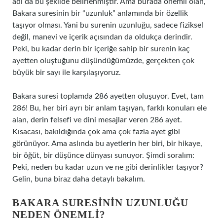
adı da bu şekilde belirlenmiştir. Ama burada önemli olan,
Bakara suresinin bir “uzunluk” anlamında bir özellik
taşıyor olması. Yani bu surenin uzunluğu, sadece fiziksel
değil, manevi ve içerik açısından da oldukça derindir.
Peki, bu kadar derin bir içeriğe sahip bir surenin kaç
ayetten oluştuğunu düşündüğümüzde, gerçekten çok
büyük bir sayı ile karşılaşıyoruz.
Bakara suresi toplamda 286 ayetten oluşuyor. Evet, tam
286! Bu, her biri ayrı bir anlam taşıyan, farklı konuları ele
alan, derin felsefi ve dini mesajlar veren 286 ayet.
Kısacası, bakıldığında çok ama çok fazla ayet gibi
görünüyor. Ama aslında bu ayetlerin her biri, bir hikaye,
bir öğüt, bir düşünce dünyası sunuyor. Şimdi soralım:
Peki, neden bu kadar uzun ve ne gibi derinlikler taşıyor?
Gelin, buna biraz daha detaylı bakalım.
BAKARA SURESININ UZUNLUĞU
NEDEN ÖNEMLI?