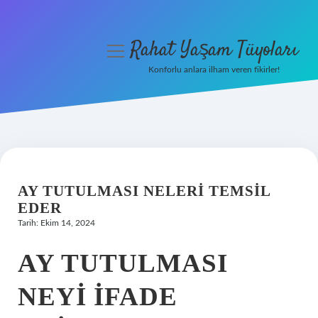
Rahat Yaşam Tüyoları
menüyü
aç
Konforlu anlara ilham veren fikirler!
Anasayfa
Gizlilik Politikası
Yasal Uyarı
AY TUTULMASI NELERI TEMSIL
Hakkımızda
EDER
Tarih: Ekim 14, 2024
AY TUTULMASI
NEYI IFADE