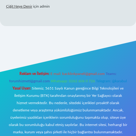
Çiğit Neye Denir
için
admin
ş
ilbet giriş adresi
www.betexper.xyz/
Reklam ve İletişim:
E-mail:
backlinkpaneli@gmail.com
Teams:
forumhizmeti@gmail.com
Whatsapp: 0262 606 0 726
Telegram: @karabul
Yasal Uyarı:
Sitemiz, 5651 Sayılı Kanun gereğince Bilgi Teknolojileri ve
İletişim Kurumu (BTK) tarafından onaylanmış bir Yer Sağlayıcı olarak
hizmet vermektedir. Bu nedenle, sitedeki içerikleri proaktif olarak
denetleme veya araştırma yükümlülüğümüz bulunmamaktadır. Ancak,
üyelerimiz yazdıkları içeriklerin sorumluluğunu taşımakta olup, siteye üye
olarak bu sorumluluğu kabul etmiş sayılırlar. Bu internet sitesi, herhangi bir
marka, kurum veya şahıs şirketi ile hiçbir bağlantısı bulunmamaktadır.