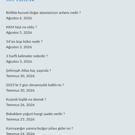
SIDEBAR
SON YAZILAR
Birlikte kuvvet doğar atasözünün anlamı nedir ?
Ağustos 6, 2026
KKM faizi ne oldu ?
Ağustos 5, 2026
54’ün küp kökü nedir ?
Ağustos 3, 2026
3 harfli kelimeler nelerdir ?
Ağustos 3, 2026
Şehinşah Atlas kaç yaşında ?
Temmuz 30, 2026
2025’te 5 gün devamsızlık kalktı mı ?
Temmuz 30, 2026
Kozmik kişilik ne demek ?
Temmuz 26, 2026
Bebeklere yoğurt hangi saatte verilir ?
Temmuz 25, 2026
Karnıyarığın yanına bulgur pilavı gider mi ?
Temmuz 24, 2026