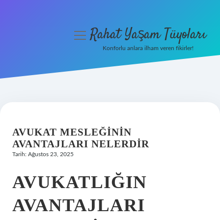
Rahat Yaşam Tüyoları
menüyü
aç
Konforlu anlara ilham veren fikirler!
Anasayfa
Gizlilik Politikası
Yasal Uyarı
AVUKAT MESLEĞININ
Hakkımızda
AVANTAJLARI NELERDIR
Tarih: Ağustos 23, 2025
AVUKATLIĞIN
AVANTAJLARI