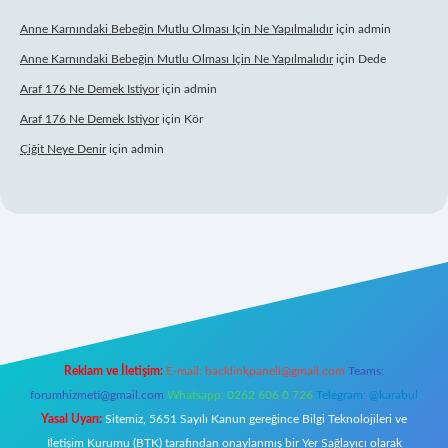
Anne Karnındaki Bebeğin Mutlu Olması Için Ne Yapılmalıdır
için
admin
Anne Karnındaki Bebeğin Mutlu Olması Için Ne Yapılmalıdır
için
Dede
Araf 176 Ne Demek Istiyor
için
admin
Araf 176 Ne Demek Istiyor
için
Kör
Çiğit Neye Denir
için
admin
bet yeni giriş
famecasino giriş
ilbet giriş adresi
www.betexper.xyz/
Reklam ve İletişim:
E-mail:
backlinkpaneli@gmail.com
Teams:
forumhizmeti@gmail.com
Whatsapp: 0262 606 0 726
Telegram: @karabul
Yasal Uyarı:
Sitemiz, 5651 Sayılı Kanun gereğince Bilgi Teknolojileri ve
İletişim Kurumu (BTK) tarafından onaylanmış bir Yer Sağlayıcı olarak